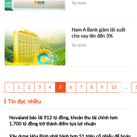
Tài chính
Nam A Bank giảm lãi suất
cho vay lên đến 3%
Tài chính
‹
1
2
3
4
5
6
7
8
9
10
...
Tin đọc nhiều
Novaland báo lãi 912 tỷ đồng, khoản thu tài chính hơn
1.700 tỷ đồng trở thành điểm tựa lợi nhuận
Xây dựng Hòa Bình phát hành hơn 51 triệu cổ phiếu để hoán