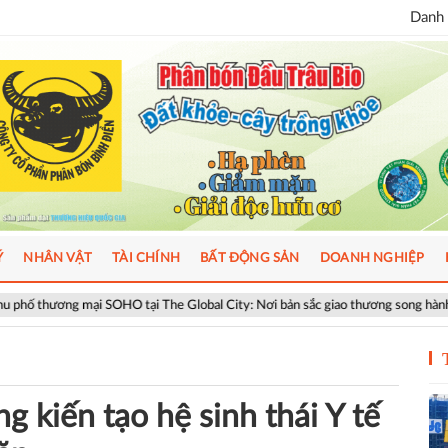
Danh 
Ý
NHÂN VẬT
TÀI CHÍNH
BẤT ĐỘNG SẢN
DOANH NGHIỆP
O tại The Global City: Nơi bản sắc giao thương song hành nhịp sống toàn cầu
 kiến tạo hệ sinh thái Y tế