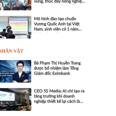
vùng, thúc đẩy nông nghiệp
thông minh và kinh tế xanh
Mô hình đào tạo chuẩn
Vương Quốc Anh tại Việt
Nam, sinh viên có 1 năm
kinh nghiệm làm việc trước
khi nhận bằng
NHÂN VẬT
Bà Phạm Thị Huyền Trang
được bổ nhiệm làm Tổng
Giám đốc Eximbank
CEO 5S Media: AI chỉ tạo ra
tăng trưởng khi doanh
nghiệp thiết kế lại cách làm
việc