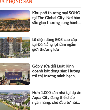
BẤT ĐỘNG SẢN
Khu phố thương mại SOHO
tại The Global City: Nơi bản
sắc giao thương song hành
nhịp sống toàn cầu
Lộ diện dòng BĐS cao cấp
tại Đà Nẵng lọt tầm ngắm
giới thượng lưu
Góp ý sửa đổi Luật Kinh
doanh bất động sản: Hướng
tới thị trường minh bạch,
phát triển bền vững
Hơn 1.000 căn nhà tại dự án
Aqua City đang thế chấp
ngân hàng, chủ đầu tư nói
gì?