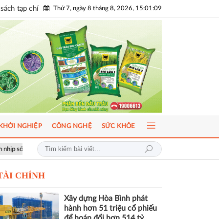
sách tạp chí
Thứ 7, ngày 8 tháng 8, 2026, 15:01:11
KHỞI NGHIỆP
CÔNG NGHỆ
SỨC KHỎE
ICFM 2026: Đột phá mới trong phát triển Y học bào thai và Di truyền h
TÀI CHÍNH
Xây dựng Hòa Bình phát
hành hơn 51 triệu cổ phiếu
để hoán đổi hơn 514 tỷ