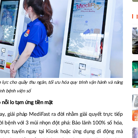
p lực cho quầy thu ngân, tối ưu hóa quy trình vận hành và nâng
nh bệnh viện số
 nỗi lo tạm ứng tiền mặt
y, giải pháp MediFast ra đời nhằm giải quyết trực tiếp
gười bệnh với 3 mũi nhọn đột phá: Bảo lãnh 100% số hóa,
 trực tuyến ngay tại Kiosk hoặc ứng dụng di động mà