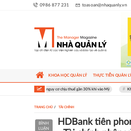
0986 877 231
toasoan@nhaquanly.vn
KHOA HỌC QUẢN LÝ
THỰC TIỄN QUẢN L
ối mặt nguy cơ chịu thuế gần 30% khi vào Mỹ
Khu phố thương mại SOH
TRANG CHỦ
TÀI CHÍNH
HDBank tiên phong
BÌNH
LUẬN