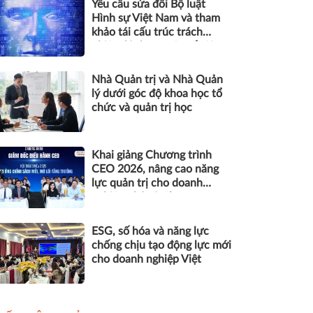
Yêu cầu sửa đổi Bộ luật
Hình sự Việt Nam và tham
khảo tái cấu trúc trách
nhiệm hình sự một số tội
danh trong kỷ nguyên trí tuệ
nhân tạo
Nhà Quản trị và Nhà Quản
lý dưới góc độ khoa học tổ
chức và quản trị học
Khai giảng Chương trình
CEO 2026, nâng cao năng
lực quản trị cho doanh
nghiệp nhỏ và vừa
ESG, số hóa và năng lực
chống chịu tạo động lực mới
cho doanh nghiệp Việt