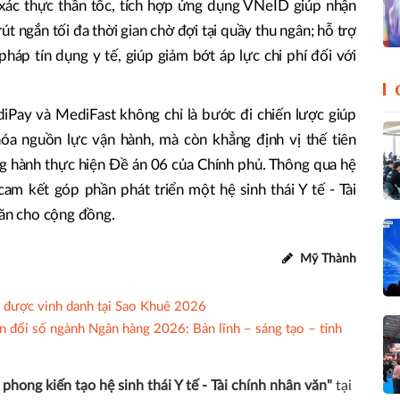
 xác thực thần tốc, tích hợp ứng dụng VNeID giúp nhận
út ngắn tối đa thời gian chờ đợi tại quầy thu ngân; hỗ trợ
i pháp tín dụng y tế, giúp giảm bớt áp lực chi phí đối với
iPay và MediFast không chỉ là bước đi chiến lược giúp
hóa nguồn lực vận hành, mà còn khẳng định vị thế tiên
 hành thực hiện Đề án 06 của Chính phủ. Thông qua hệ
am kết góp phần phát triển một hệ sinh thái Y tế - Tài
văn cho cộng đồng.
Mỹ Thành
k được vinh danh tại Sao Khuê 2026
 đổi số ngành Ngân hàng 2026: Bản lĩnh – sáng tạo – tinh
phong kiến tạo hệ sinh thái Y tế - Tài chính nhân văn"
tại