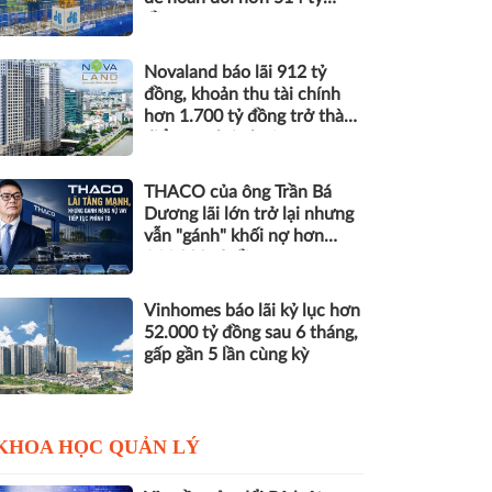
đồng nợ
Novaland báo lãi 912 tỷ
đồng, khoản thu tài chính
hơn 1.700 tỷ đồng trở thành
điểm tựa lợi nhuận
THACO của ông Trần Bá
Dương lãi lớn trở lại nhưng
vẫn "gánh" khối nợ hơn
164.000 tỷ đồng
Vinhomes báo lãi kỷ lục hơn
52.000 tỷ đồng sau 6 tháng,
gấp gần 5 lần cùng kỳ
KHOA HỌC QUẢN LÝ