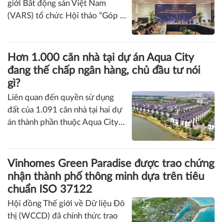
lũy tài sản. Tại Đà Nẵng, khu vực
phía Nam trung tâm đang được
Góp ý sửa đổi Luật Kinh doanh bất động
chú ý nhờ những sản phẩm đón
sản: Hướng tới thị trường minh bạch, phát
sóng thị trường.
triển bền vững
Ngày 6/8 tại Hà Nội, Hội Môi
giới Bất động sản Việt Nam
(VARS) tổ chức Hội thảo “Góp ý
sửa đổi, bổ sung Luật Kinh
doanh bất động sản 2023” nhằm
đóng góp ý kiến cho Dự thảo
Hơn 1.000 căn nhà tại dự án Aqua City
Luật Kinh doanh bất động sản
đang thế chấp ngân hàng, chủ đầu tư nói
(sửa đổi), hướng tới hoàn thiện
gì?
khung pháp lý đồng bộ, khả thi
Liên quan đến quyền sử dụng
và phù hợp với thực tiễn.
đất của 1.091 căn nhà tại hai dự
án thành phần thuộc Aqua City
hiện đang được thế chấp tại các
ngân hàng thương mại, đại diện