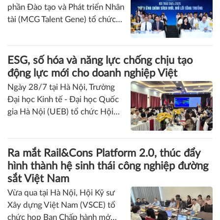
tiếp hàng ngày. Tuy nhiên, dưới
sung cấu trúc trách nhiệm pháp lý ở một số tội danh của
góc độ khoa học tổ chức và
Bộ luật Hình sự (BLHS).
Khai giảng Chương trình CEO 2026, nâng
quản trị học, đây là hai vai trò
cao năng lực quản trị cho doanh nghiệp
hoàn toàn khác biệt, đòi hỏi
nhỏ và vừa
những tư duy, kỹ năng và tầm
Vừa qua tại Hà Nội, Công ty Cổ
nhìn riêng biệt.
phần Đào tạo và Phát triển Nhân
tài (MCG Talent Gene) tổ chức
Lễ khai giảng Chương trình Giám
đốc điều hành (CEO) 2026 và
Hội thảo “SMEs 2026: Thích ứng
ESG, số hóa và năng lực chống chịu tạo
chính sách mới, mở lối tăng
động lực mới cho doanh nghiệp Việt
trưởng” dưới sự chủ trì của Trung
Ngày 28/7 tại Hà Nội, Trường
tâm Xúc tiến đầu tư và Hỗ trợ
Đại học Kinh tế - Đại học Quốc
doanh nghiệp Hà Nội.
gia Hà Nội (UEB) tổ chức Hội
thảo quốc tế lần thứ tư về “Các
vấn đề đương đại trong quản trị
và kinh doanh” (CIBM 2026) với
Ra mắt Rail&Cons Platform 2.0, thúc đẩy