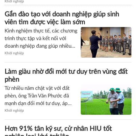
2026, vinh danh 25 thanh niên khuyết
tật tiêu biểu
Ngày 4/8 tại Hà Nội, Trung ương Hội Liên hiệp Thanh
niên Việt Nam, Hội Thanh niên Khuyết tật Việt Nam phối
hợp với Công ty TCP Việt Nam chính thức giới thiệu
chương trình “Tỏa sáng Nghị lực Việt” năm 2026.
Khởi nghiệp
Gắn đào tạo với doanh nghiệp giúp sinh
viên tìm được việc làm sớm
Kinh nghiệm thực tế, các chương
trình thực tập và kết nối với
doanh nghiệp đang giúp nhiều
sinh viên gia nhập thị trường lao
Khởi nghiệp
động ngay trước khi tốt nghiệp.
Khảo sát trong mùa tốt nghiệp
Làm giàu nhờ đổi mới tư duy trên vùng đất
năm nay ghi nhận 95,6% tân
phèn
khoa đã có việc làm, tiếp nối xu
Từ nhiều năm chật vật với đất
hướng duy trì tỷ lệ trên 95% qua