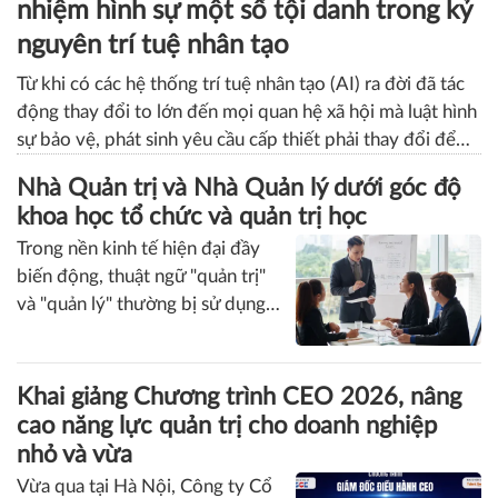
Yêu cầu sửa đổi Bộ luật Hình sự Việt
Nam và tham khảo tái cấu trúc trách
nhiệm hình sự một số tội danh trong kỷ
nguyên trí tuệ nhân tạo
Từ khi có các hệ thống trí tuệ nhân tạo (AI) ra đời đã tác
động thay đổi to lớn đến mọi quan hệ xã hội mà luật hình
sự bảo vệ, phát sinh yêu cầu cấp thiết phải thay đổi để
thích ứng phòng ngừa và giải quyết tốt các hành vi phạm
Nhà Quản trị và Nhà Quản lý dưới góc độ
tội mới trong kỷ nguyên số. Bài viết phân tích bất cập
khoa học tổ chức và quản trị học
hiện hành về cấu thành tội phạm; tham khảo kinh nghiệm
Trong nền kinh tế hiện đại đầy
một số trường hợp điển hình có hành vi phạm tội liên
biến động, thuật ngữ "quản trị"
quan AI ở Liên minh Châu Âu (EU), Hoa Kỳ và Trung
và "quản lý" thường bị sử dụng
Quốc. Qua đó, đề xuất xây dựng khung lý thuyết trách
thay thế cho nhau trong giao
nhiệm hình sự trong môi trường số, làm cơ sở sửa đổi, bổ