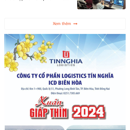
chủ đề “Chuyển đổi bền vững
hình thành hệ sinh thái công nghiệp đường
của doanh nghiệp Việt Nam
sắt Việt Nam
trong kỷ nguyên bất định: ESG,
Vừa qua tại Hà Nội, Hội Kỹ sư
số hóa và khả năng chống chịu”.
Xây dựng Việt Nam (VSCE) tổ
chức họp Ban Chấp hành mở
rộng, công bố định hướng hoạt
động giai đoạn 2026 - 2030, ra
mắt Rail&Cons Platform 2.0 và
Xem thêm
phát động Chiến dịch 120 ngày
xây dựng nền móng hệ sinh thái
công nghiệp đường sắt và hạ
tầng.