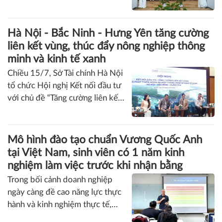
Khởi động dự án SMS-MP, góp phần bảo vệ
chức thực thi quyền tác giả, hiệp hội nghề nghiệp, doanh
tầng ozone và giảm phát thải khí nhà kính
nghiệp và chuyên gia của hai nước.
Ngày 24/7 tại Hà Nội, Bộ Nông
nghiệp và Môi trường phối hợp
với Ngân hàng Thế giới (WB) và
Chương trình Môi trường Liên
hợp quốc (UNEP) tổ chức Hội
thảo khởi động Dự án “Quản lý
Hà Nội - Bắc Ninh - Hưng Yên tăng cường
bền vững các chất được kiểm
liên kết vùng, thúc đẩy nông nghiệp thông
soát theo Nghị định thư
minh và kinh tế xanh
Montreal” (SMS-MP), đồng thời
Chiều 15/7, Sở Tài chính Hà Nội
trao đổi với các cơ quan liên
tổ chức Hội nghị Kết nối đầu tư
quan về cơ chế phối hợp triển
với chủ đề “Tăng cường liên kết
khai dự án.
vùng trong phát triển nông
nghiệp thông minh và kinh tế
xanh: Hà Nội - Bắc Ninh - Hưng
Mô hình đào tạo chuẩn Vương Quốc Anh
Yên”. Đây là một trong những
tại Việt Nam, sinh viên có 1 năm kinh