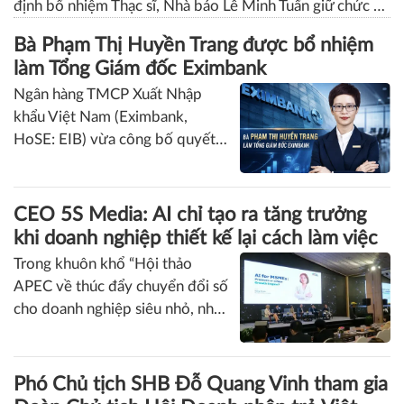
Tổng Biên tập Tạp chí Doanh nghiệp và
Đầu tư
Ngày 8/8 tại Hà Nội, Hiệp hội Thông tin, tư vấn kinh tế
thương mại Việt Nam tổ chức Lễ công bố và trao Quyết
định bổ nhiệm Thạc sĩ, Nhà báo Lê Minh Tuấn giữ chức vụ
Phó Tổng Biên tập Tạp chí Doanh nghiệp và Đầu tư.
Bà Phạm Thị Huyền Trang được bổ nhiệm
làm Tổng Giám đốc Eximbank
Ngân hàng TMCP Xuất Nhập
khẩu Việt Nam (Eximbank,
HoSE: EIB) vừa công bố quyết
định bổ nhiệm bà Phạm Thị
Huyền Trang giữ chức vụ Tổng
Giám đốc.
CEO 5S Media: AI chỉ tạo ra tăng trưởng
khi doanh nghiệp thiết kế lại cách làm việc
Trong khuôn khổ “Hội thảo