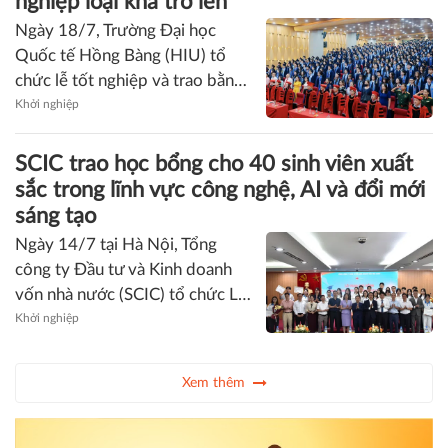
phèn, ông Trần Văn Phước đã
ba mùa tốt nghiệp liên tiếp.
mạnh dạn đổi mới tư duy, áp
dụng kỹ thuật và sản phẩm mới,
Khởi nghiệp
mở ra hướng canh tác hiệu quả
hơn, giảm chi phí, tăng lợi nhuận
Hơn 91% tân kỹ sư, cử nhân HIU tốt
ngay trên vùng đất khó.
nghiệp loại khá trở lên
Ngày 18/7, Trường Đại học
Quốc tế Hồng Bàng (HIU) tổ
chức lễ tốt nghiệp và trao bằng
cho 977 kỹ sư, cử nhân thuộc 28
Khởi nghiệp
ngành đào tạo. Hơn 91% sinh
viên đạt loại khá trở lên, trong
SCIC trao học bổng cho 40 sinh viên xuất
khi hơn 92% hoàn thành chương
sắc trong lĩnh vực công nghệ, AI và đổi mới
trình đúng tiến độ.
sáng tạo
Ngày 14/7 tại Hà Nội, Tổng
công ty Đầu tư và Kinh doanh
vốn nhà nước (SCIC) tổ chức Lễ