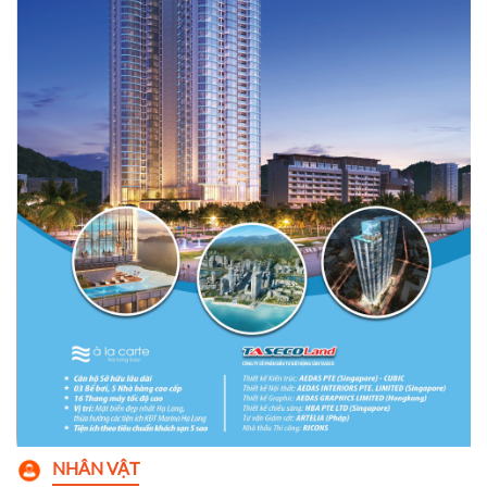
một trong những thị trường tăng
trưởng nhanh nhất Đông Nam Á.
Thỏa thuận được công bố qua
tuyên bố chung ngày 2/7/2026
sau 21 phiên đàm phán, dự kiến
sẽ được ký kết vào mùa thu năm
nay.