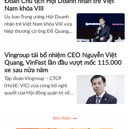
APEC về thúc đẩy chuyển đổi số
cho doanh nghiệp siêu nhỏ, nhỏ
và vừa trong bối cảnh phát triển
của trí tuệ nhân tạo”, bà Phạm
Thị Thu Hằng (Hằng Phạm) - Nhà
Phó Chủ tịch SHB Đỗ Quang Vinh tham gia
sáng lập kiêm Tổng Giám đốc 5S
Đoàn Chủ tịch Hội Doanh nhân trẻ Việt
Media cho rằng, doanh nghiệp
Nam khóa VIII
chỉ có thể biến AI thành động
Ủy ban Trung ương Hội Doanh
lực tăng trưởng khi thiết kế lại
nhân trẻ Việt Nam khóa VIII vừa
quy trình vận hành, thay vì chỉ
hiệp thương cử ông Đỗ Quang
đầu tư thêm công cụ.
Vinh – Phó Chủ tịch Hội đồng
quản trị kiêm Phó Tổng Giám
đốc Ngân hàng TMCP Sài Gòn –
Vingroup tái bổ nhiệm CEO Nguyễn Việt
Hà Nội (SHB) – làm Ủy viên
Quang, VinFast lần đầu vượt mốc 115.000
Đoàn Chủ tịch Hội Doanh nhân
xe sau nửa năm
trẻ Việt Nam khóa VIII.
Tập đoàn Vingroup – CTCP
(HoSE: VIC) vừa công bố nghị