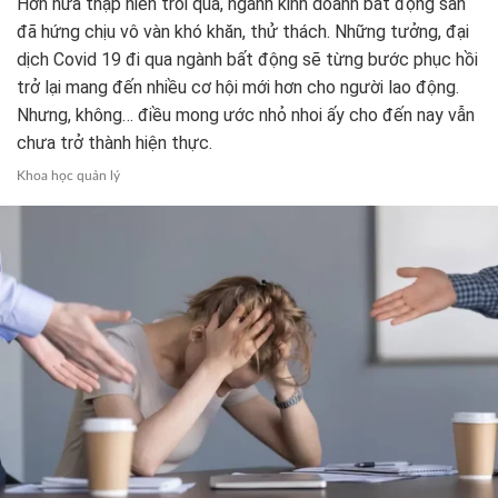
Nghịch lý lao động ngành địa
ốc: Thừa quản lý, thiếu nhân
viên…
Hơn nữa thập niên trôi qua, ngành kinh doanh bất động sản
đã hứng chịu vô vàn khó khăn, thử thách. Những tưởng, đại
dịch Covid 19 đi qua ngành bất động sẽ từng bước phục hồi
trở lại mang đến nhiều cơ hội mới hơn cho người lao động.
Nhưng, không… điều mong ước nhỏ nhoi ấy cho đến nay vẫn
chưa trở thành hiện thực.
Khoa học quản lý