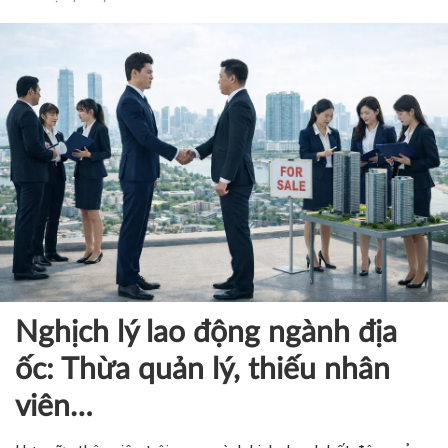
hợp điển hình có hành vi phạm tội liên quan AI ở Liên minh
Châu Âu (EU), Hoa Kỳ và Trung Quốc. Qua đó, đề xuất xây
dựng khung lý thuyết trách nhiệm hình sự trong môi trường
số, làm cơ sở sửa đổi, bổ sung cấu trúc trách nhiệm pháp lý
ở một số tội danh của Bộ luật Hình sự (BLHS).
Khoa học quản lý