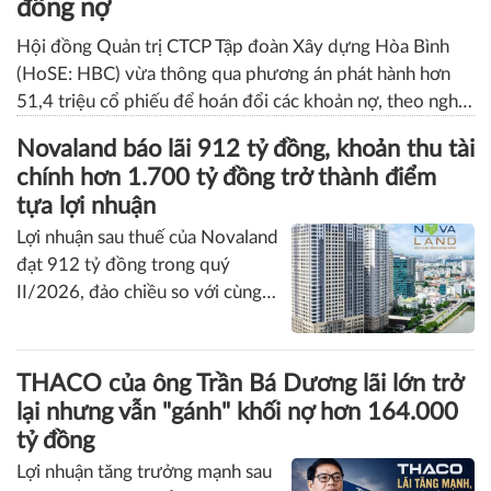
Xây dựng Hòa Bình phát hành hơn 51
triệu cổ phiếu để hoán đổi hơn 514 tỷ
đồng nợ
Hội đồng Quản trị CTCP Tập đoàn Xây dựng Hòa Bình
(HoSE: HBC) vừa thông qua phương án phát hành hơn
51,4 triệu cổ phiếu để hoán đổi các khoản nợ, theo nghị
quyết đã được Đại hội đồng cổ đông thông qua trước
Novaland báo lãi 912 tỷ đồng, khoản thu tài
đó.
chính hơn 1.700 tỷ đồng trở thành điểm
tựa lợi nhuận
Lợi nhuận sau thuế của Novaland
đạt 912 tỷ đồng trong quý
II/2026, đảo chiều so với cùng
kỳ năm trước. Kết quả này được