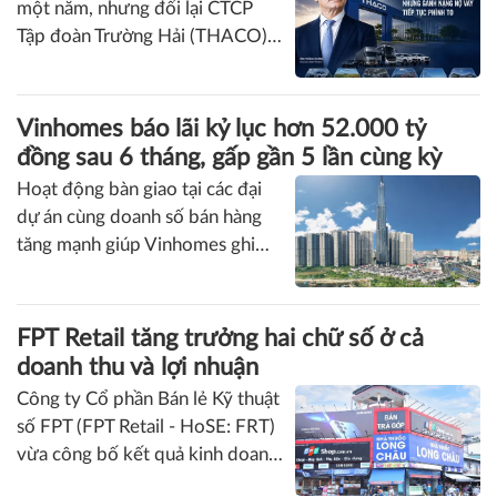
hỗ trợ bởi doanh thu tài chính
tăng mạnh, trong khi doanh
THACO của ông Trần Bá Dương lãi lớn trở
nghiệp tiếp tục ghi nhận doanh
lại nhưng vẫn "gánh" khối nợ hơn 164.000
thu từ bàn giao các dự án bất
tỷ đồng
động sản và đẩy mạnh tiến độ
Lợi nhuận tăng trưởng mạnh sau
triển khai nhiều dự án trọng
một năm, nhưng đổi lại CTCP
điểm.
Tập đoàn Trường Hải (THACO)
tiếp tục duy trì quy mô nợ ở
mức rất lớn. Cuối năm 2025,
doanh nghiệp của ông Trần Bá
Vinhomes báo lãi kỷ lục hơn 52.000 tỷ
Dương ghi nhận tổng nợ phải trả
đồng sau 6 tháng, gấp gần 5 lần cùng kỳ
gần 165.000 tỷ đồng, trong đó
Hoạt động bàn giao tại các đại
dư nợ vay ngân hàng và trái
dự án cùng doanh số bán hàng
phiếu chiếm hơn 124.000 tỷ
tăng mạnh giúp Vinhomes ghi
đồng.
nhận mức lợi nhuận cao nhất từ
trước đến nay trong nửa đầu
năm 2026, đồng thời hoàn thành
FPT Retail tăng trưởng hai chữ số ở cả