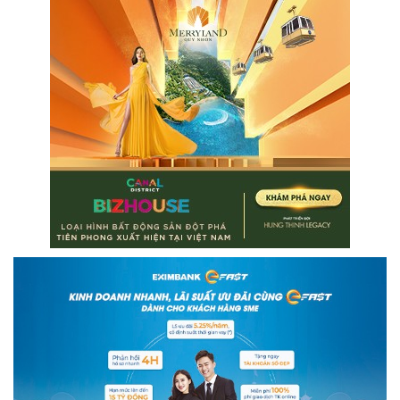
quyết của Hội đồng quản trị về
việc tái bổ nhiệm ông Nguyễn
Việt Quang giữ chức Tổng Giám
đốc nhiệm kỳ 2026–2031.
Xem thêm
Quyết định được đưa ra trong
bối cảnh tập đoàn tiếp tục đẩy
mạnh chiến lược chuyển đổi
sang mô hình công nghiệp –
công nghệ, với VinFast giữ vai
trò động lực tăng trưởng chủ
lực.