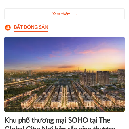
gần 87% kế hoạch lợi nhuận cả
doanh thu và lợi nhuận
năm.
Công ty Cổ phần Bán lẻ Kỹ thuật
số FPT (FPT Retail - HoSE: FRT)
vừa công bố kết quả kinh doanh
6 tháng đầu năm 2026 với
doanh thu hợp nhất đạt 30.743
tỷ đồng, tăng 33% so với cùng
Xem thêm
kỳ và hoàn thành 52% kế hoạch
năm. Lợi nhuận trước thuế đạt
BẤT ĐỘNG SẢN
1.038 tỷ đồng và hoàn thành
67% kế hoạch năm 2026.