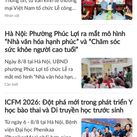
Nhà báo Lê Minh Tuấn giữ chức vụ Phó
Tổng Biên tập Tạp chí Doanh nghiệp và Đầu
tư
Ngày 8/8 tại Hà Nội, Hiệp hội
Thông tin, tư vấn kinh tế thương
mại Việt Nam tổ chức Lễ công
bố và trao Quyết định bổ nhiệm
Nhân vật
Thạc sĩ, Nhà báo Lê Minh Tuấn
giữ chức vụ Phó Tổng Biên tập
Hà Nội: Phường Phúc Lợi ra mắt mô hình
Tạp chí Doanh nghiệp và Đầu tư.
“Nhà văn hóa hạnh phúc” và “Chăm sóc
sức khỏe người cao tuổi”
Ngày 8/8 tại Hà Nội, UBND
phường Phúc Lợi tổ chức Lễ ra
mắt mô hình “Nhà văn hóa hạnh
phúc” và mô hình “Chăm sóc sức
Cần biết
khỏe người cao tuổi”. Đây là hai