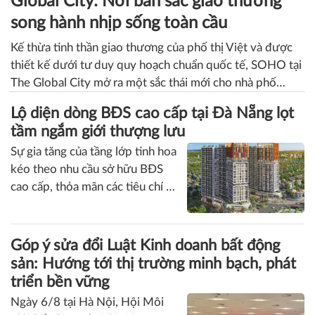
Khu phố thương mại SOHO tại The
Global City: Nơi bản sắc giao thương
song hành nhịp sống toàn cầu
Kế thừa tinh thần giao thương của phố thị Việt và được
thiết kế dưới tư duy quy hoạch chuẩn quốc tế, SOHO tại
The Global City mở ra một sắc thái mới cho nhà phố
thương mại tại Việt Nam. Từ quy hoạch tổng thể đến
Lộ diện dòng BĐS cao cấp tại Đà Nẵng lọt
thiết kế từng chi tiết, mọi giá trị đều được kiến tạo để
tầm ngắm giới thượng lưu
sống, kinh doanh và tận hưởng cùng song hành trong
Sự gia tăng của tầng lớp tinh hoa
một không gian.
kéo theo nhu cầu sở hữu BĐS
cao cấp, thỏa mãn các tiêu chí an
cư - kinh doanh sinh lời và tích