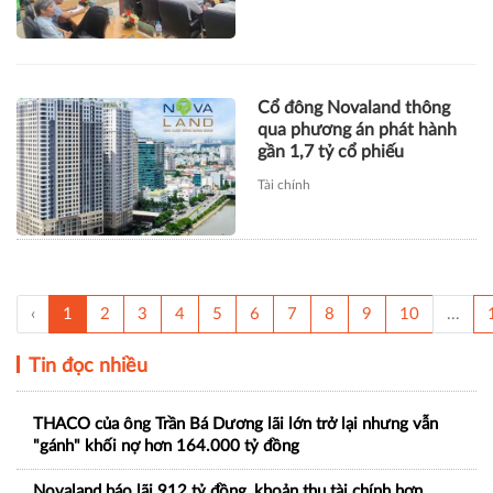
Cổ đông Novaland thông
qua phương án phát hành
gần 1,7 tỷ cổ phiếu
Tài chính
‹
1
2
3
4
5
6
7
8
9
10
...
Tin đọc nhiều
THACO của ông Trần Bá Dương lãi lớn trở lại nhưng vẫn
"gánh" khối nợ hơn 164.000 tỷ đồng
Novaland báo lãi 912 tỷ đồng, khoản thu tài chính hơn