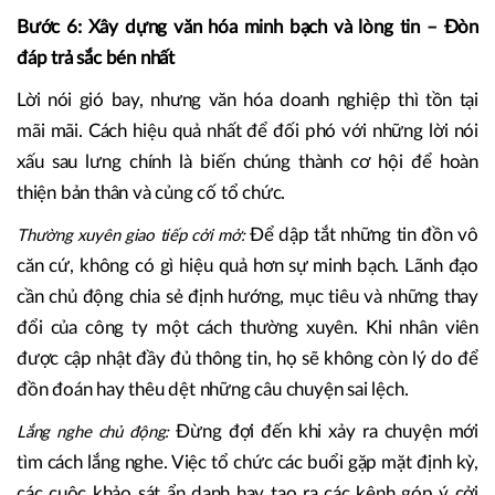
Bước 6: Xây dựng văn hóa minh bạch và lòng tin – Đòn
đáp trả sắc bén nhất
Lời nói gió bay, nhưng văn hóa doanh nghiệp thì tồn tại
mãi mãi. Cách hiệu quả nhất để đối phó với những lời nói
xấu sau lưng chính là biến chúng thành cơ hội để hoàn
thiện bản thân và củng cố tổ chức.
Để dập tắt những tin đồn vô
Thường xuyên giao tiếp cởi mở:
căn cứ, không có gì hiệu quả hơn sự minh bạch. Lãnh đạo
cần chủ động chia sẻ định hướng, mục tiêu và những thay
đổi của công ty một cách thường xuyên. Khi nhân viên
được cập nhật đầy đủ thông tin, họ sẽ không còn lý do để
đồn đoán hay thêu dệt những câu chuyện sai lệch.
Đừng đợi đến khi xảy ra chuyện mới
Lắng nghe chủ động:
tìm cách lắng nghe. Việc tổ chức các buổi gặp mặt định kỳ,
các cuộc khảo sát ẩn danh hay tạo ra các kênh góp ý cởi