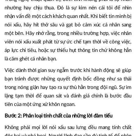
nhường hay chịu thua. Đó là sự kìm nén cái tôi để nhìn
nhận vấn đề một cách khách quan nhất. Khi biết tin mình bị
nói xấu, hãy hít thở sâu và gạt bỏ cảm xúc cá nhân sang
một bên. Hãy nhớ rằng, trong nhiều trường hợp, việc nhân
viên nói xấu xuất phát từ sự ức chế tạm thời về công việc,
áp lực chỉ tiêu, hoặc sự thiếu hụt thông tin chứ không hẳn
là căm ghét cá nhân bạn.
Việc dành thời gian suy ngẫm trước khi hành động sẽ giúp
bạn tránh được những quyết định bốc đồng như sa thải
trong nóng giận hay tạo ra sự thù hằn trong đội ngũ. Sự im
lặng tạm thời để quan sát và đánh giá chính là bước đầu
tiên của một ứng xử khôn ngoan.
Bước 2: Phân loại tính chất của những lời đàm tiếu
Không phải mọi lời nói xấu sau lưng đều mang tính chất
độc hại và phá hoại. Người lãnh đạo cần đủ tinh tế để phân