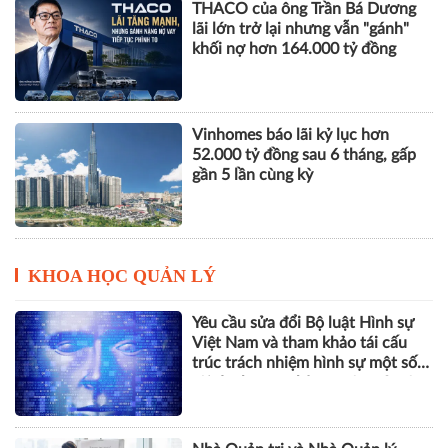
THACO của ông Trần Bá Dương
lãi lớn trở lại nhưng vẫn "gánh"
khối nợ hơn 164.000 tỷ đồng
Vinhomes báo lãi kỷ lục hơn
52.000 tỷ đồng sau 6 tháng, gấp
gần 5 lần cùng kỳ
KHOA HỌC QUẢN LÝ
Yêu cầu sửa đổi Bộ luật Hình sự
Việt Nam và tham khảo tái cấu
trúc trách nhiệm hình sự một số
tội danh trong kỷ nguyên trí tuệ
nhân tạo