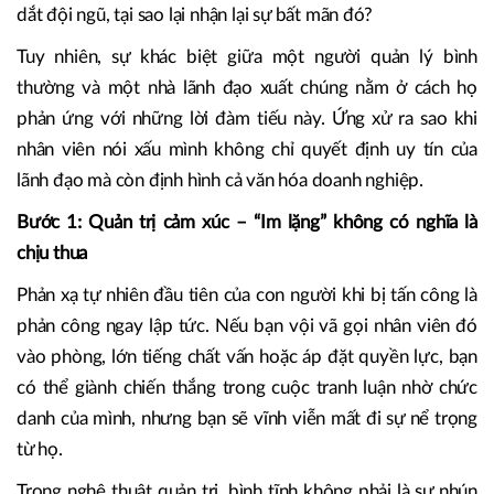
dắt đội ngũ, tại sao lại nhận lại sự bất mãn đó?
Tuy nhiên, sự khác biệt giữa một người quản lý bình
thường và một nhà lãnh đạo xuất chúng nằm ở cách họ
phản ứng với những lời đàm tiếu này. Ứng xử ra sao khi
nhân viên nói xấu mình không chỉ quyết định uy tín của
lãnh đạo mà còn định hình cả văn hóa doanh nghiệp.
Bước 1: Quản trị cảm xúc – “Im lặng” không có nghĩa là
chịu thua
Phản xạ tự nhiên đầu tiên của con người khi bị tấn công là
phản công ngay lập tức. Nếu bạn vội vã gọi nhân viên đó
vào phòng, lớn tiếng chất vấn hoặc áp đặt quyền lực, bạn
có thể giành chiến thắng trong cuộc tranh luận nhờ chức
danh của mình, nhưng bạn sẽ vĩnh viễn mất đi sự nể trọng
từ họ.
Trong nghệ thuật quản trị, bình tĩnh không phải là sự nhún