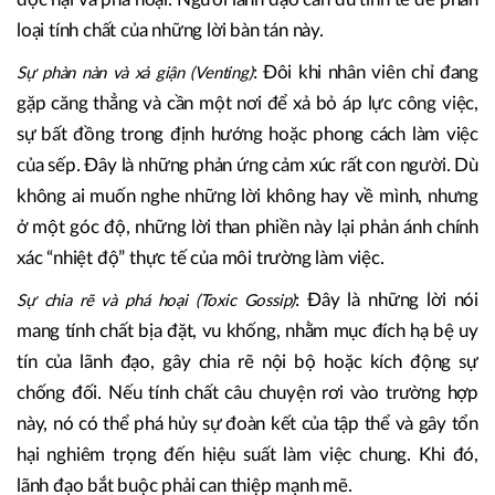
loại tính chất của những lời bàn tán này.
:
Đôi khi nhân viên chỉ đang
Sự phàn nàn và xả giận (Venting)
gặp căng thẳng và cần một nơi để xả bỏ áp lực công việc,
sự bất đồng trong định hướng hoặc phong cách làm việc
của sếp. Đây là những phản ứng cảm xúc rất con người. Dù
không ai muốn nghe những lời không hay về mình, nhưng
ở một góc độ, những lời than phiền này lại phản ánh chính
xác “nhiệt độ” thực tế của môi trường làm việc.
:
Đây là những lời nói
Sự chia rẽ và phá hoại (Toxic Gossip)
mang tính chất bịa đặt, vu khống, nhằm mục đích hạ bệ uy
tín của lãnh đạo, gây chia rẽ nội bộ hoặc kích động sự
chống đối. Nếu tính chất câu chuyện rơi vào trường hợp
này, nó có thể phá hủy sự đoàn kết của tập thể và gây tổn
hại nghiêm trọng đến hiệu suất làm việc chung. Khi đó,
lãnh đạo bắt buộc phải can thiệp mạnh mẽ.