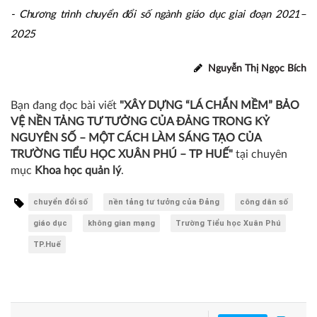
- Chương trình chuyển đổi số ngành giáo dục giai đoạn 2021–
2025
Nguyễn Thị Ngọc Bích
Bạn đang đọc bài viết
"XÂY DỰNG “LÁ CHẮN MỀM” BẢO
VỆ NỀN TẢNG TƯ TƯỞNG CỦA ĐẢNG TRONG KỶ
NGUYÊN SỐ – MỘT CÁCH LÀM SÁNG TẠO CỦA
TRƯỜNG TIỂU HỌC XUÂN PHÚ – TP HUẾ"
tại chuyên
mục
Khoa học quản lý
.
chuyển đổi số
nền tảng tư tưởng của Đảng
công dân số
giáo dục
không gian mạng
Trường Tiểu học Xuân Phú
TP.Huế