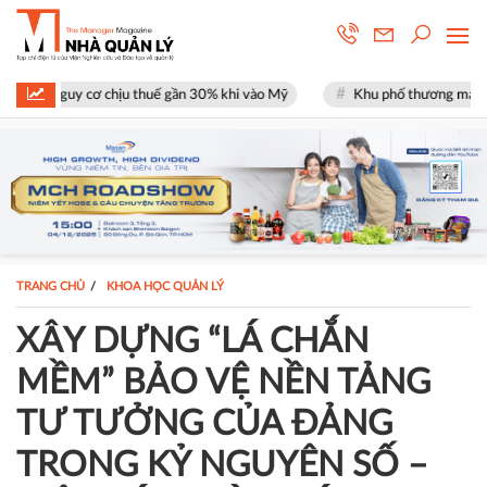
hịu thuế gần 30% khi vào Mỹ
Khu phố thương mại SOHO tại The Global
TRANG CHỦ
KHOA HỌC QUẢN LÝ
XÂY DỰNG “LÁ CHẮN
MỀM” BẢO VỆ NỀN TẢNG
TƯ TƯỞNG CỦA ĐẢNG
TRONG KỶ NGUYÊN SỐ –