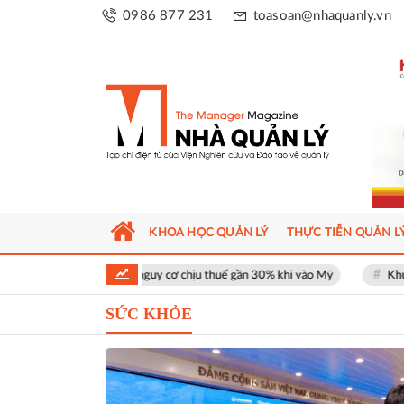
0986 877 231
toasoan@nhaquanly.vn
KHOA HỌC QUẢN LÝ
THỰC TIỄN QUẢN L
 đối mặt nguy cơ chịu thuế gần 30% khi vào Mỹ
Khu phố thương mại S
SỨC KHỎE