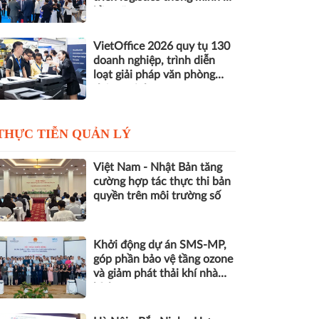
bền vững
VietOffice 2026 quy tụ 130
doanh nghiệp, trình diễn
loạt giải pháp văn phòng
thông minh
THỰC TIỄN QUẢN LÝ
Việt Nam - Nhật Bản tăng
cường hợp tác thực thi bản
quyền trên môi trường số
Khởi động dự án SMS-MP,
góp phần bảo vệ tầng ozone
và giảm phát thải khí nhà
kính