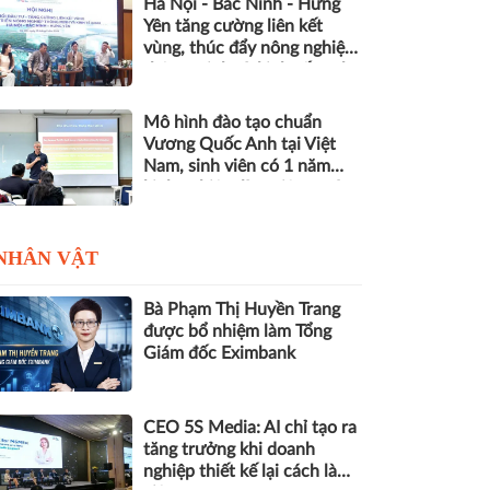
Hà Nội - Bắc Ninh - Hưng
Yên tăng cường liên kết
vùng, thúc đẩy nông nghiệp
thông minh và kinh tế xanh
Mô hình đào tạo chuẩn
Vương Quốc Anh tại Việt
Nam, sinh viên có 1 năm
kinh nghiệm làm việc trước
khi nhận bằng
NHÂN VẬT
Bà Phạm Thị Huyền Trang
được bổ nhiệm làm Tổng
Giám đốc Eximbank
CEO 5S Media: AI chỉ tạo ra
tăng trưởng khi doanh
nghiệp thiết kế lại cách làm