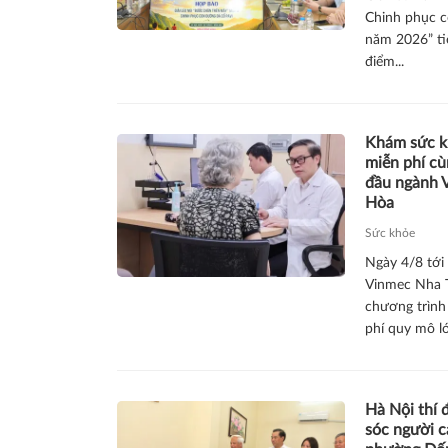
Chinh phục c
năm 2026” tiế
điểm...
Khám sức k
miễn phí cù
đầu ngành 
Hòa
Sức khỏe
Ngày 4/8 tới
Vinmec Nha T
chương trình
phí quy mô lớ
Hà Nội thí
sóc người c