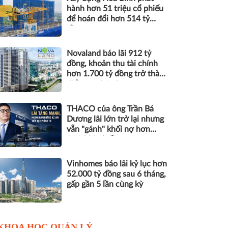
hành hơn 51 triệu cổ phiếu
để hoán đổi hơn 514 tỷ
đồng nợ
Novaland báo lãi 912 tỷ
đồng, khoản thu tài chính
hơn 1.700 tỷ đồng trở thành
điểm tựa lợi nhuận
THACO của ông Trần Bá
Dương lãi lớn trở lại nhưng
vẫn "gánh" khối nợ hơn
164.000 tỷ đồng
Vinhomes báo lãi kỷ lục hơn
52.000 tỷ đồng sau 6 tháng,
gấp gần 5 lần cùng kỳ
KHOA HỌC QUẢN LÝ