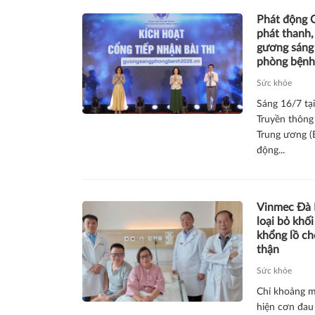
Phát động 
phát thanh,
gương sáng 
phòng bệnh
Sức khỏe
Sáng 16/7 tạ
Truyền thông
Trung ương (B
động...
Vinmec Đà
loại bỏ khố
khổng lồ c
thận
Sức khỏe
Chỉ khoảng m
hiện cơn đau 