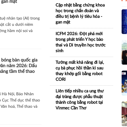
- gan mật
Cập nhật bằng chứng khoa
học trong chẩn đoán và
điều trị bệnh lý tiêu hóa -
tuệ nhân tạo (AI) trong
gan mật
huật cắt u dưới niêm
ng hầm nội soi và
ICFM 2026: Đột phá mới
trong phát triển Y học bào
thai và Di truyền học trước
sinh
h bóng bàn quốc gia
Tưởng mất khả năng đi lại,
ân năm 2026: Dấu
cụ bà phục hồi thần kì sau
nâng tầm thể thao
thay khớp gối bằng robot
CORI
Liên tiếp nhiều ca ung thư
i Hà Nội, Báo Nhân
đại tràng được phẫu thuật
 Cục Thể dục thể thao
thành công bằng robot tại
 Văn hoá, Thể thao và
Vinmec Cần Thơ