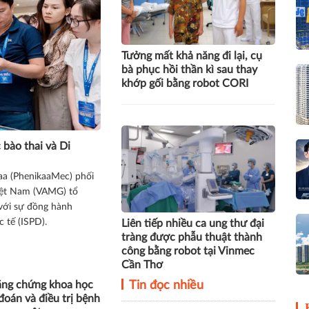
Tưởng mất khả năng đi lại, cụ
bà phục hồi thần kì sau thay
khớp gối bằng robot CORI
 bào thai và Di
kaa (PhenikaaMec) phối
Việt Nam (VAMG) tổ
với sự đồng hành
 tế (ISPD).
Liên tiếp nhiều ca ung thư đại
tràng được phẫu thuật thành
công bằng robot tại Vinmec
Cần Thơ
ằng chứng khoa học
Tin đọc nhiều
đoán và điều trị bệnh