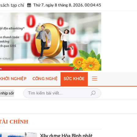
sách tạp chí
Thứ 7, ngày 8 tháng 8, 2026, 00:04:46
KHỞI NGHIỆP
CÔNG NGHỆ
SỨC KHỎE
u
ICFM 2026: Đột phá mới trong phát triển Y học bào thai và Di truyề
TÀI CHÍNH
Xây dựng Hòa Bình phát