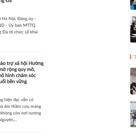
ng Đa
i Hà Nội, Đảng ủy -
D - Ủy ban MTTQ
 Đa tổ chức Lễ khai
Bảo trợ xã hội Hường
mở rộng quy mô,
mô hình chăm sóc
uổi bền vững
g hiện đại, vẫn có
hà âm thầm cưu mang
 không còn nơi nương
Nguyên,...