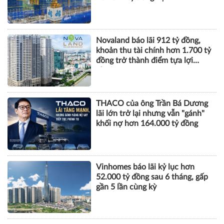
Novaland báo lãi 912 tỷ đồng,
khoản thu tài chính hơn 1.700 tỷ
đồng trở thành điểm tựa lợi
nhuận
THACO của ông Trần Bá Dương
lãi lớn trở lại nhưng vẫn "gánh"
khối nợ hơn 164.000 tỷ đồng
Vinhomes báo lãi kỷ lục hơn
52.000 tỷ đồng sau 6 tháng, gấp
gần 5 lần cùng kỳ