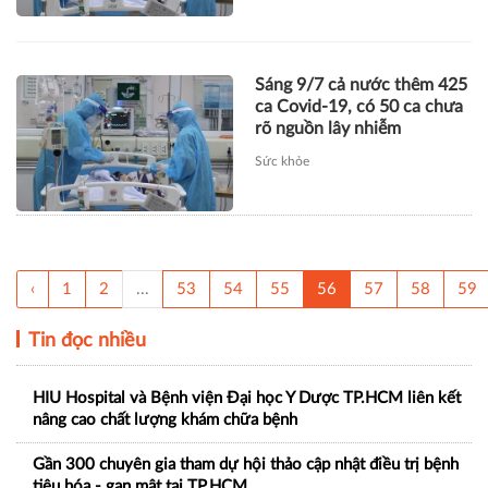
Sáng 9/7 cả nước thêm 425
ca Covid-19, có 50 ca chưa
rõ nguồn lây nhiễm
Sức khỏe
‹
1
2
...
53
54
55
56
57
58
59
Tin đọc nhiều
HIU Hospital và Bệnh viện Đại học Y Dược TP.HCM liên kết
nâng cao chất lượng khám chữa bệnh
Gần 300 chuyên gia tham dự hội thảo cập nhật điều trị bệnh
tiêu hóa - gan mật tại TP.HCM