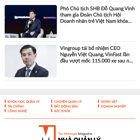
Phó Chủ tịch SHB Đỗ Quang Vinh
tham gia Đoàn Chủ tịch Hội
Doanh nhân trẻ Việt Nam khóa
VIII
Vingroup tái bổ nhiệm CEO
Nguyễn Việt Quang, VinFast lần
đầu vượt mốc 115.000 xe sau nửa
năm
KHOA HỌC QUẢN LÝ
CHUYỆN QUẢN LÝ
NHÂN VẬT
TÀI CHÍNH
BẤT ĐỘNG SẢN
DOANH NGHIỆP
CÔNG NGHỆ
SỨC KHỎE