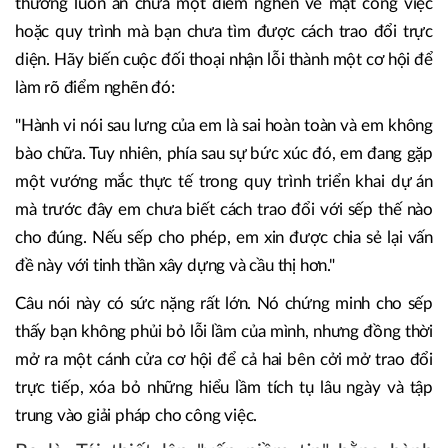
thường luôn ẩn chứa một điểm nghẽn về mặt công việc
hoặc quy trình mà bạn chưa tìm được cách trao đổi trực
diện. Hãy biến cuộc đối thoại nhận lỗi thành một cơ hội để
làm rõ điểm nghẽn đó:
"Hành vi nói sau lưng của em là sai hoàn toàn và em không
bào chữa. Tuy nhiên, phía sau sự bức xúc đó, em đang gặp
một vướng mắc thực tế trong quy trình triển khai dự án
mà trước đây em chưa biết cách trao đổi với sếp thế nào
cho đúng. Nếu sếp cho phép, em xin được chia sẻ lại vấn
đề này với tinh thần xây dựng và cầu thị hơn."
Câu nói này có sức nặng rất lớn. Nó chứng minh cho sếp
thấy bạn không phủi bỏ lỗi lầm của mình, nhưng đồng thời
mở ra một cánh cửa cơ hội để cả hai bên cởi mở trao đổi
trực tiếp, xóa bỏ những hiểu lầm tích tụ lâu ngày và tập
trung vào giải pháp cho công việc.