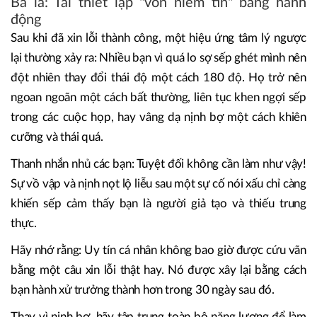
Ba là: Tái thiết lập "vốn niềm tin" bằng hành
động
Sau khi đã xin lỗi thành công, một hiệu ứng tâm lý ngược
lại thường xảy ra: Nhiều bạn vì quá lo sợ sếp ghét mình nên
đột nhiên thay đổi thái độ một cách 180 độ. Họ trở nên
ngoan ngoãn một cách bất thường, liên tục khen ngợi sếp
trong các cuộc họp, hay vâng dạ nịnh bợ một cách khiên
cưỡng và thái quá.
Thanh nhắn nhủ các bạn: Tuyệt đối không cần làm như vậy!
Sự vồ vập và nịnh nọt lộ liễu sau một sự cố nói xấu chỉ càng
khiến sếp cảm thấy bạn là người giả tạo và thiếu trung
thực.
Hãy nhớ rằng: Uy tín cá nhân không bao giờ được cứu vãn
bằng một câu xin lỗi thật hay. Nó được xây lại bằng cách
bạn hành xử trưởng thành hơn trong 30 ngày sau đó.
Thay vì nịnh bợ, hãy tập trung toàn bộ năng lượng để làm