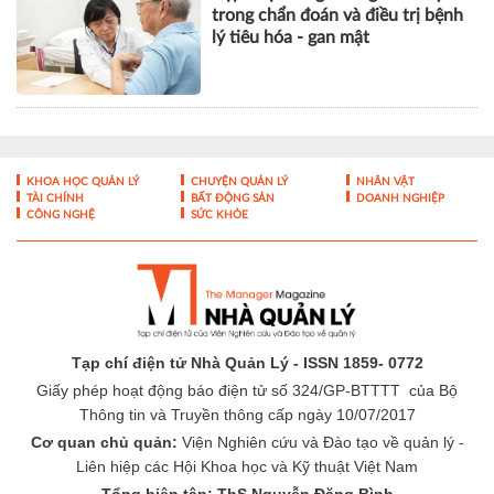
trong chẩn đoán và điều trị bệnh
lý tiêu hóa - gan mật
KHOA HỌC QUẢN LÝ
CHUYỆN QUẢN LÝ
NHÂN VẬT
TÀI CHÍNH
BẤT ĐỘNG SẢN
DOANH NGHIỆP
CÔNG NGHỆ
SỨC KHỎE
Tạp chí điện tử Nhà Quản Lý - ISSN 1859- 0772
Giấy phép hoạt động báo điện tử số 324/GP-BTTTT của Bộ
Thông tin và Truyền thông cấp ngày 10/07/2017
Cơ quan chủ quản:
Viện Nghiên cứu và Đào tạo về quản lý -
Liên hiệp các Hội Khoa học và Kỹ thuật Việt Nam
Tổng biên tập: ThS Nguyễn Đăng Bình