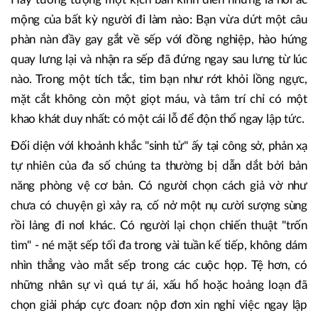
mộng của bất kỳ người đi làm nào: Bạn vừa dứt một câu
phàn nàn đầy gay gắt về sếp với đồng nghiệp, hào hứng
quay lưng lại và nhận ra sếp đã đứng ngay sau lưng từ lúc
nào. Trong một tích tắc, tim bạn như rớt khỏi lồng ngực,
mặt cắt không còn một giọt máu, và tâm trí chỉ có một
khao khát duy nhất: có một cái lỗ để độn thổ ngay lập tức.
Đối diện với khoảnh khắc "sinh tử" ấy tại công sở, phản xạ
tự nhiên của đa số chúng ta thường bị dẫn dắt bởi bản
năng phòng vệ cơ bản. Có người chọn cách giả vờ như
chưa có chuyện gì xảy ra, cố nở một nụ cười sượng sùng
rồi lảng đi nơi khác. Có người lại chọn chiến thuật "trốn
tìm" - né mặt sếp tối đa trong vài tuần kế tiếp, không dám
nhìn thẳng vào mắt sếp trong các cuộc họp. Tệ hơn, có
những nhân sự vì quá tự ái, xấu hổ hoặc hoảng loạn đã
chọn giải pháp cực đoan: nộp đơn xin nghỉ việc ngay lập