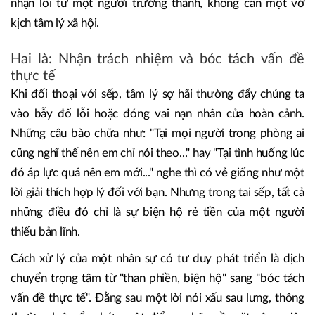
nhận lỗi từ một người trưởng thành, không cần một vở
kịch tâm lý xã hội.
Hai là: Nhận trách nhiệm và bóc tách vấn đề
thực tế
Khi đối thoại với sếp, tâm lý sợ hãi thường đẩy chúng ta
vào bẫy đổ lỗi hoặc đóng vai nạn nhân của hoàn cảnh.
Những câu bào chữa như: "Tại mọi người trong phòng ai
cũng nghĩ thế nên em chỉ nói theo..." hay "Tại tình huống lúc
đó áp lực quá nên em mới..." nghe thì có vẻ giống như một
lời giải thích hợp lý đối với bạn. Nhưng trong tai sếp, tất cả
những điều đó chỉ là sự biện hộ rẻ tiền của một người
thiếu bản lĩnh.
Cách xử lý của một nhân sự có tư duy phát triển là dịch
chuyển trọng tâm từ "than phiền, biện hộ" sang "bóc tách
vấn đề thực tế". Đằng sau một lời nói xấu sau lưng, thông