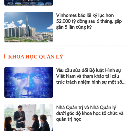
Vinhomes báo lãi kỷ lục hơn
52.000 tỷ đồng sau 6 tháng, gấp
gần 5 lần cùng kỳ
KHOA HỌC QUẢN LÝ
Yêu cầu sửa đổi Bộ luật Hình sự
Việt Nam và tham khảo tái cấu
trúc trách nhiệm hình sự một số
tội danh trong kỷ nguyên trí tuệ
nhân tạo
Nhà Quản trị và Nhà Quản lý
dưới góc độ khoa học tổ chức và
quản trị học