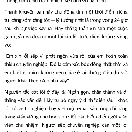
không dám chịu trách nhiệm về hành vi của mình.
Thanh khuyên bạn hãy chủ động tìm một thời điểm riêng
tư, càng sớm càng tốt — lý tưởng nhất là trong vòng 24 giờ
sau khi sự việc xảy ra. Hãy thẳng thắn xin sếp một cuộc
gặp ngắn và đưa ra một lời xin lỗi trực diện, không vòng
vo:
"Em xin lỗi sếp vì phát ngôn vừa rồi của em hoàn toàn
thiếu chuyên nghiệp. Đó là cảm xúc bốc đồng nhất thời và
em biết rõ mình không nên chia sẻ lại những điều đó với
người khác theo cách như vậy."
Nguyên tắc cốt lõi ở đây là: Ngắn gọn, chân thành và đi
thẳng vào vấn đề. Hãy từ bỏ ngay ý định "diễn sâu", khóc
lóc tỏ vẻ tội nghiệp, hay viết một email sáo rỗng dài hàng
trang giấy giống như học sinh viết bản kiểm điểm gửi giáo
viên chủ nhiệm. Người sếp chuyên nghiệp cần một lời