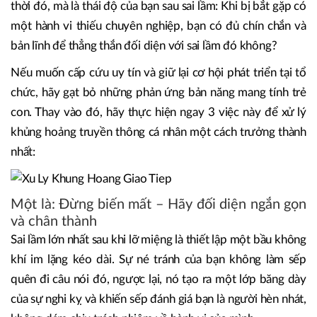
thời đó, mà là thái độ của bạn sau sai lầm: Khi bị bắt gặp có
một hành vi thiếu chuyên nghiệp, bạn có đủ chín chắn và
bản lĩnh để thẳng thắn đối diện với sai lầm đó không?
Nếu muốn cấp cứu uy tín và giữ lại cơ hội phát triển tại tổ
chức, hãy gạt bỏ những phản ứng bản năng mang tính trẻ
con. Thay vào đó, hãy thực hiện ngay 3 việc này để xử lý
khủng hoảng truyền thông cá nhân một cách trưởng thành
nhất:
Một là: Đừng biến mất – Hãy đối diện ngắn gọn
và chân thành
Sai lầm lớn nhất sau khi lỡ miệng là thiết lập một bầu không
khí im lặng kéo dài. Sự né tránh của bạn không làm sếp
quên đi câu nói đó, ngược lại, nó tạo ra một lớp băng dày
của sự nghi kỵ và khiến sếp đánh giá bạn là người hèn nhát,