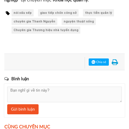
nghiệp"
tại chuyên mục
Khoa học quản lý
.
nói xấu sếp
giao tiếp chốn công sở
thực tiễn quản lý
chuyên gia Thanh Nguyễn
nguyện thuật sống
Chuyên gia Thương hiệu nhà tuyển dụng
Chia sẻ
Bình luận
Gửi bình luận
CÙNG CHUYÊN MỤC