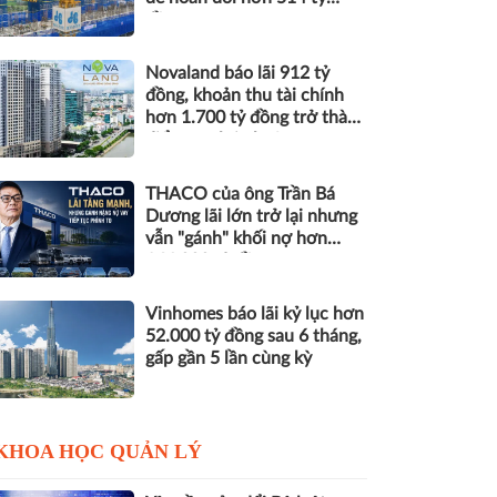
đồng nợ
Novaland báo lãi 912 tỷ
đồng, khoản thu tài chính
hơn 1.700 tỷ đồng trở thành
điểm tựa lợi nhuận
THACO của ông Trần Bá
Dương lãi lớn trở lại nhưng
vẫn "gánh" khối nợ hơn
164.000 tỷ đồng
Vinhomes báo lãi kỷ lục hơn
52.000 tỷ đồng sau 6 tháng,
gấp gần 5 lần cùng kỳ
KHOA HỌC QUẢN LÝ