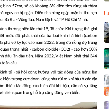
g bình 57cm, sẽ có khoảng 8% diện tích rừng và thảm
 có nguy cơ bị ngập. Diện tích rừng ngập mặn bị thu hẹp
au, Bà Rịa - Vũng Tàu, Nam Định và TP Hồ Chí Minh.
kính thường niên lần thứ 19, Tổ chức Khí tượng thế giới
t mức độ phát thải của ba loại khí nhà kính (carbon
 đã phá vỡ kỷ lục vào năm 2022, trong đó nồng độ trung
nh quan trọng nhất - carbon dioxide (CO2) - cao hơn 50%
đánh dấu lần đầu tiên. Năm 2022, Việt Nam phát thải 344
 toàn cầu.
 kinh tế - xã hội cộng hưởng với tác động của nóng lên
c hiện tượng cực đoan, cũng như rủi ro khí hậu ở các địa
m thiểu tác động của biến đổi khí hậu, cần có sự tăng
bên liên quan trong hỗ trợ cộng đồng ven biển.