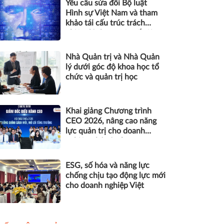
Yêu cầu sửa đổi Bộ luật
Hình sự Việt Nam và tham
khảo tái cấu trúc trách
nhiệm hình sự một số tội
danh trong kỷ nguyên trí tuệ
nhân tạo
Nhà Quản trị và Nhà Quản
lý dưới góc độ khoa học tổ
chức và quản trị học
Khai giảng Chương trình
CEO 2026, nâng cao năng
lực quản trị cho doanh
nghiệp nhỏ và vừa
ESG, số hóa và năng lực
chống chịu tạo động lực mới
cho doanh nghiệp Việt