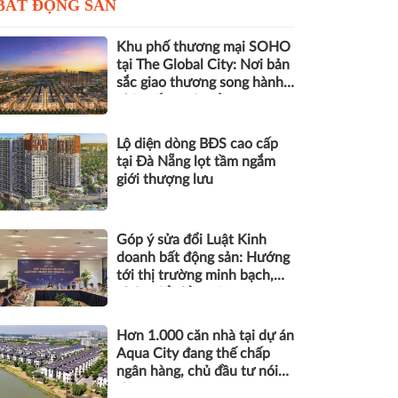
BẤT ĐỘNG SẢN
Khu phố thương mại SOHO
tại The Global City: Nơi bản
sắc giao thương song hành
nhịp sống toàn cầu
Lộ diện dòng BĐS cao cấp
tại Đà Nẵng lọt tầm ngắm
giới thượng lưu
Góp ý sửa đổi Luật Kinh
doanh bất động sản: Hướng
tới thị trường minh bạch,
phát triển bền vững
Hơn 1.000 căn nhà tại dự án
Aqua City đang thế chấp
ngân hàng, chủ đầu tư nói
gì?