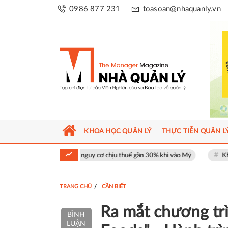
0986 877 231
toasoan@nhaquanly.vn
KHOA HỌC QUẢN LÝ
THỰC TIỄN QUẢN L
t đối mặt nguy cơ chịu thuế gần 30% khi vào Mỹ
Khu phố thương mại 
TRANG CHỦ
CẦN BIẾT
Ra mắt chương tr
BÌNH
LUẬN