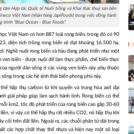
ng tâm Hợp tác Quốc tế Nuôi trồng và Khai thác thuỷ sản bền
ineco Việt Nam (nhãn hàng JapiFoods) trong việc đồng hành
 trình “Blue Ocean - Blue Foods”.
học Việt Nam có hơn 887 loài rong biển, trong đó có 90
023, diện tích trồng rong biển sẽ đạt khoảng 16.500 ha,
ơi. Nghề nuôi rong biển và hàu đang phát triển như một
nh ven biển - được nuôi để làm thực phẩm, chế biến thực
của người dân sống ở các vùng ven biển này phụ thuộc
sống trong các hệ sinh thái biển phong phú này.
 thể hấp thụ carbon từ khí quyển và trung hòa axit đại
h giải pháp giúp làm sạch hành tinh. Rong biển có thể
n mỗi km2, tốc độ phát triển của rong biển cao gấp 30-60
t liền, vì vậy có thể hấp thụ rất nhiều CO2, nó hấp thụ khí
y cối trên đất liền. Ngoài ra, các chuỗi phân tử dài trong
xuất các hợp chất thay thế nhựa và hiện nay một số loại