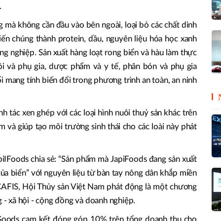
.
g mà không cần đầu vào bên ngoài, loại bỏ các chất dinh
n chúng thành protein, dầu, nguyên liệu hóa học xanh
ông nghiệp. Sản xuất hàng loạt rong biển và hàu làm thực
i và phụ gia, dược phẩm và y tế, phân bón và phụ gia
i mang tính biến đổi trong phương trình an toàn, an ninh
h tác xen ghép với các loại hình nuôi thuỷ sản khác trên
m và giúp tạo môi trường sinh thái cho các loài này phát
iIFoods chia sẻ: “Sản phẩm mà JapiFoods đang sản xuất
ủa biển” với nguyên liệu từ bàn tay nông dân khắp miền
CAFIS, Hội Thủy sản Việt Nam phát động là một chương
g - xã hội - cộng đồng và doanh nghiệp.
iGoods cam kết đóng góp 10% trên tổng doanh thu cho