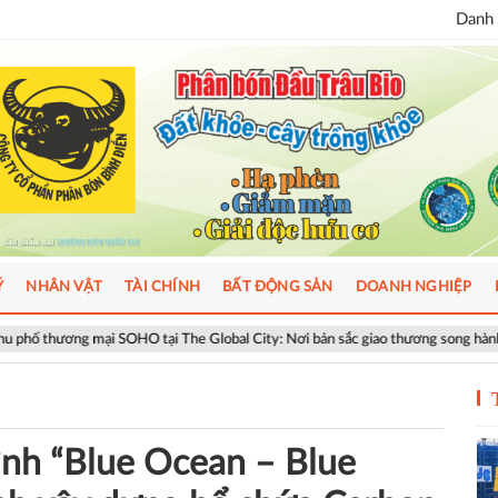
Danh 
Ý
NHÂN VẬT
TÀI CHÍNH
BẤT ĐỘNG SẢN
DOANH NGHIỆP
SOHO tại The Global City: Nơi bản sắc giao thương song hành nhịp sống toàn c
ình “Blue Ocean – Blue