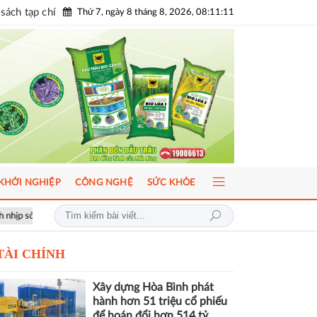
sách tạp chí
Thứ 7, ngày 8 tháng 8, 2026, 08:11:13
KHỞI NGHIỆP
CÔNG NGHỆ
SỨC KHỎE
ầu
ICFM 2026: Đột phá mới trong phát triển Y học bào thai và Di truyề
TÀI CHÍNH
Xây dựng Hòa Bình phát
hành hơn 51 triệu cổ phiếu
để hoán đổi hơn 514 tỷ