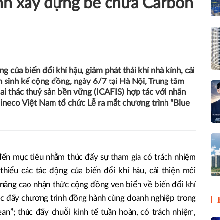
ình xây dựng bể chứa Carbon
g của biến đổi khí hậu, giảm phát thải khí nhà kính, cải
n sinh kế cộng đồng, ngày 6/7 tại Hà Nội, Trung tâm
i thác thuỷ sản bền vững (ICAFIS) hợp tác với nhãn
neco Việt Nam tổ chức Lễ ra mắt chương trình “Blue
ến mục tiêu nhằm thúc đẩy sự tham gia có trách nhiệm
thiểu các tác động của biến đổi khí hậu, cải thiện môi
 nâng cao nhận thức cộng đồng ven biển về biến đổi khí
úc đẩy chương trình đồng hành cùng doanh nghiệp trong
n”; thúc đẩy chuỗi kinh tế tuần hoàn, có trách nhiệm,