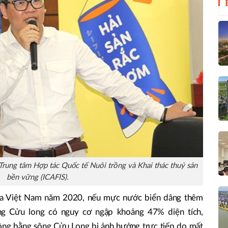
rung tâm Hợp tác Quốc tế Nuôi trồng và Khai thác thuỷ sản
bền vững (ICAFIS).
của Việt Nam năm 2020, nếu mực nước biển dâng thêm
g Cửu long có nguy cơ ngập khoảng 47% diện tích,
ng bằng sông Cửu Long bị ảnh hưởng trực tiếp do mất