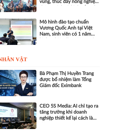
vùng, thúc đẩy nông nghiệp
thông minh và kinh tế xanh
Mô hình đào tạo chuẩn
Vương Quốc Anh tại Việt
Nam, sinh viên có 1 năm
kinh nghiệm làm việc trước
khi nhận bằng
NHÂN VẬT
Bà Phạm Thị Huyền Trang
được bổ nhiệm làm Tổng
Giám đốc Eximbank
CEO 5S Media: AI chỉ tạo ra
tăng trưởng khi doanh
nghiệp thiết kế lại cách làm
việc