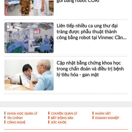
gối bằng robot CORI
Liên tiếp nhiều ca ung thư đại
tràng được phẫu thuật thành
công bằng robot tại Vinmec Cần
Thơ
Cập nhật bằng chứng khoa học
trong chẩn đoán và điều trị bệnh
lý tiêu hóa - gan mật
KHOA HỌC QUẢN LÝ
CHUYỆN QUẢN LÝ
NHÂN VẬT
TÀI CHÍNH
BẤT ĐỘNG SẢN
DOANH NGHIỆP
CÔNG NGHỆ
SỨC KHỎE