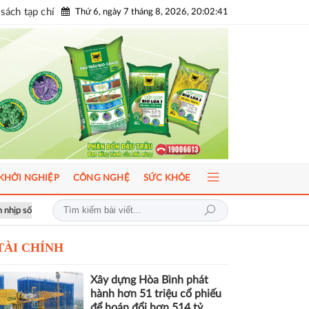
sách tạp chí
Thứ 6, ngày 7 tháng 8, 2026, 20:02:42
KHỞI NGHIỆP
CÔNG NGHỆ
SỨC KHỎE
u
ICFM 2026: Đột phá mới trong phát triển Y học bào thai và Di truyề
TÀI CHÍNH
Xây dựng Hòa Bình phát
hành hơn 51 triệu cổ phiếu
để hoán đổi hơn 514 tỷ