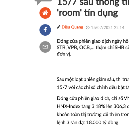
15/7 sau thông t
'room' tín dụng
15/07/2021 22:14
Diệu Quang
Đóng cửa phiên giao dịch ngày hô
STB, VPB, OCB,… thậm chí SHB còn
đơn vị.
Sau một loạt phiên giảm sâu, thị t
15/7 với các chỉ số chính đều bật 
Đóng cửa phiên giao dịch, chỉ số 
HNX-Index tăng 3,18% lên 306,3 
khoản toàn thị trường cải thiện tro
lệnh 3 sàn đạt 18.000 tỷ đồng.