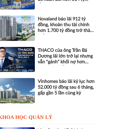
đồng nợ
Novaland báo lãi 912 tỷ
đồng, khoản thu tài chính
hơn 1.700 tỷ đồng trở thành
điểm tựa lợi nhuận
THACO của ông Trần Bá
Dương lãi lớn trở lại nhưng
vẫn "gánh" khối nợ hơn
164.000 tỷ đồng
Vinhomes báo lãi kỷ lục hơn
52.000 tỷ đồng sau 6 tháng,
gấp gần 5 lần cùng kỳ
KHOA HỌC QUẢN LÝ