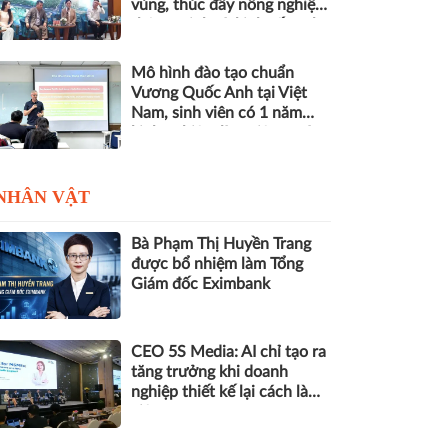
vùng, thúc đẩy nông nghiệp
thông minh và kinh tế xanh
Mô hình đào tạo chuẩn
Vương Quốc Anh tại Việt
Nam, sinh viên có 1 năm
kinh nghiệm làm việc trước
khi nhận bằng
NHÂN VẬT
Bà Phạm Thị Huyền Trang
được bổ nhiệm làm Tổng
Giám đốc Eximbank
CEO 5S Media: AI chỉ tạo ra
tăng trưởng khi doanh
nghiệp thiết kế lại cách làm
việc