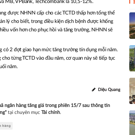
 và MB, VPBank, Techcombank là 10,5-12%.
dụng được NHNN cấp cho các TCTD thấp hơn tổng thể
ản lý cho biết, trong điều kiện dịch bệnh được khống
 nhiều vốn hơn cho phục hồi và tăng trưởng, NHNN sẽ
ó 2 đợt giao hạn mức tăng trưởng tín dụng mỗi năm.
g cho từng TCTD vào đầu năm, cơ quan này sẽ tiếp tục
cuối năm.
Diệu Quang
ã ngân hàng tăng giá trong phiên 15/7 sau thông tin
ng"
tại chuyên mục
Tài chính
.
n hàng