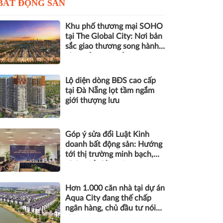
BẤT ĐỘNG SẢN
Khu phố thương mại SOHO
tại The Global City: Nơi bản
sắc giao thương song hành
nhịp sống toàn cầu
Lộ diện dòng BĐS cao cấp
tại Đà Nẵng lọt tầm ngắm
giới thượng lưu
Góp ý sửa đổi Luật Kinh
doanh bất động sản: Hướng
tới thị trường minh bạch,
phát triển bền vững
Hơn 1.000 căn nhà tại dự án
Aqua City đang thế chấp
ngân hàng, chủ đầu tư nói
gì?