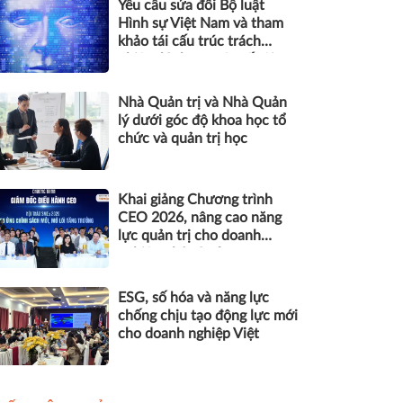
Yêu cầu sửa đổi Bộ luật
Hình sự Việt Nam và tham
khảo tái cấu trúc trách
nhiệm hình sự một số tội
danh trong kỷ nguyên trí tuệ
nhân tạo
Nhà Quản trị và Nhà Quản
lý dưới góc độ khoa học tổ
chức và quản trị học
Khai giảng Chương trình
CEO 2026, nâng cao năng
lực quản trị cho doanh
nghiệp nhỏ và vừa
ESG, số hóa và năng lực
chống chịu tạo động lực mới
cho doanh nghiệp Việt