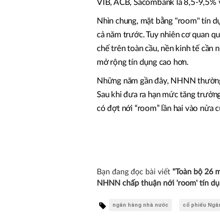
VIB, ACB, Sacombank là 8,5-9,5%
Nhìn chung, mặt bằng "room" tín 
cả năm trước. Tuy nhiên cơ quan qu
chế trên toàn cầu, nền kinh tế cần
mở rộng tín dụng cao hơn.
Những năm gần đây, NHNN thường c
Sau khi đưa ra hạn mức tăng trưởn
có đợt nới “room” lần hai vào nửa 
Bạn đang đọc bài viết
"Toàn bộ 26 m
NHNN chấp thuận nới 'room' tín dụ
ngân hàng nhà nước
cổ phiếu Ngâ