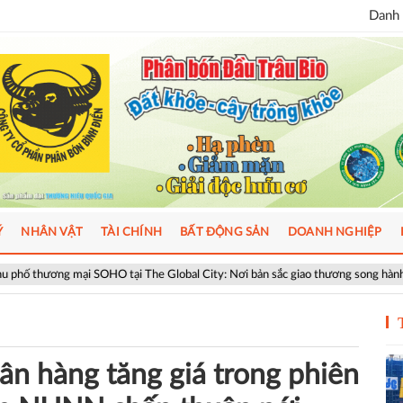
Danh 
Ý
NHÂN VẬT
TÀI CHÍNH
BẤT ĐỘNG SẢN
DOANH NGHIỆP
OHO tại The Global City: Nơi bản sắc giao thương song hành nhịp sống toàn cầ
ân hàng tăng giá trong phiên