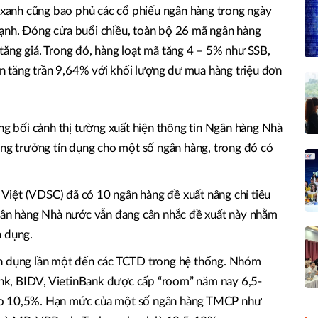
c xanh cũng bao phủ các cổ phiếu ngân hàng trong ngày
ạnh. Đóng cửa buổi chiều, toàn bộ 26 mã ngân hàng
ăng giá. Trong đó, hàng loạt mã tăng 4 – 5% như SSB,
 tăng trần 9,64% với khối lượng dư mua hàng triệu đơn
ong bối cảnh thị tường xuất hiện thông tin Ngân hàng Nhà
ăng trưởng tín dụng cho một số ngân hàng, trong đó có
iệt (VDSC) đã có 10 ngân hàng đề xuất nâng chỉ tiêu
Ngân hàng Nhà nước vẫn đang cân nhắc đề xuất này nhằm
n dụng.
ín dụng lần một đến các TCTD trong hệ thống. Nhóm
k, BIDV, VietinBank được cấp “room” năm nay 6,5-
ao 10,5%. Hạn mức của một số ngân hàng TMCP như