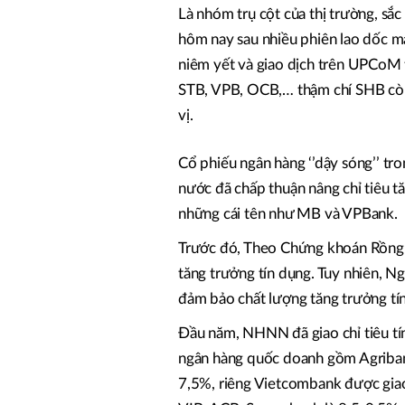
Là nhóm trụ cột của thị trường, sắ
hôm nay sau nhiều phiên lao dốc m
niêm yết và giao dịch trên UPCoM t
STB, VPB, OCB,… thậm chí SHB còn
vị.
Cổ phiếu ngân hàng ‘’dậy sóng’’ tr
nước đã chấp thuận nâng chỉ tiêu t
những cái tên như MB và VPBank.
Trước đó, Theo Chứng khoán Rồng V
tăng trưởng tín dụng. Tuy nhiên, 
đảm bảo chất lượng tăng trưởng tí
Đầu năm, NHNN đã giao chỉ tiêu t
ngân hàng quốc doanh gồm Agriban
7,5%, riêng Vietcombank được gi