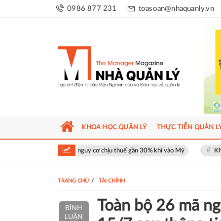
0986 877 231
toasoan@nhaquanly.vn
KHOA HỌC QUẢN LÝ
THỰC TIỄN QUẢN L
 đối mặt nguy cơ chịu thuế gần 30% khi vào Mỹ
Khu phố thương mại S
TRANG CHỦ
TÀI CHÍNH
Toàn bộ 26 mã ng
BÌNH
LUẬN