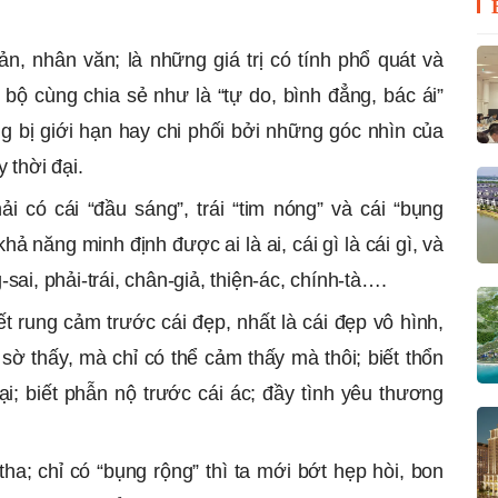
n, nhân văn; là những giá trị có tính phổ quát và
 bộ cùng chia sẻ như là “tự do, bình đẳng, bác ái”
ng bị giới hạn hay chi phối bởi những góc nhìn của
 thời đại.
ải có cái “đầu sáng”, trái “tim nóng” và cái “bụng
hả năng minh định được ai là ai, cái gì là cái gì, và
sai, phải-trái, chân-giả, thiện-ác, chính-tà….
iết rung cảm trước cái đẹp, nhất là cái đẹp vô hình,
sờ thấy, mà chỉ có thể cảm thấy mà thôi; biết thổn
ại; biết phẫn nộ trước cái ác; đầy tình yêu thương
tha; chỉ có “bụng rộng” thì ta mới bớt hẹp hòi, bon