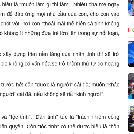
hiểu là “muốn làm gì thì làm”. Nhiều cha mẹ ngày
m để đáp ứng mọi nhu cầu của con, cho con vào
hót vót, nơi con “thoải mái thể hiện cá tính không
có không ít những đứa trẻ lớn lên trong sự nổi loạn,
 xây dựng trên nền tảng của nhân tính thì sẽ trở
ự do không có văn hóa sẽ trở thành thứ tự do hoang
ì trước hết cần “được là người” cái đã; muốn “khác
 người” cái đã, nếu không sẽ rất “kinh người”.
và “tộc tính”. “Dân tính” tức là “trách nhiệm công
 dân quyền. Còn “tộc tính” có thể được hiểu là “hồn