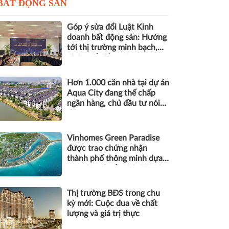
BẤT ĐỘNG SẢN
Góp ý sửa đổi Luật Kinh
doanh bất động sản: Hướng
tới thị trường minh bạch,
phát triển bền vững
Hơn 1.000 căn nhà tại dự án
Aqua City đang thế chấp
ngân hàng, chủ đầu tư nói
gì?
Vinhomes Green Paradise
được trao chứng nhận
thành phố thông minh dựa
trên tiêu chuẩn ISO 37122
Thị trường BĐS trong chu
kỳ mới: Cuộc đua về chất
lượng và giá trị thực