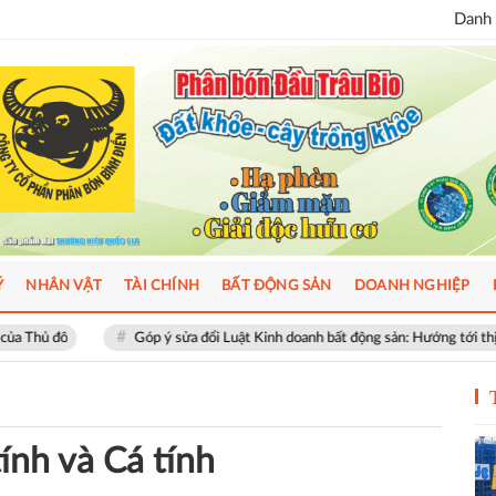
Danh 
Ý
NHÂN VẬT
TÀI CHÍNH
BẤT ĐỘNG SẢN
DOANH NGHIỆP
Góp ý sửa đổi Luật Kinh doanh bất động sản: Hướng tới thị trường minh 
ính và Cá tính