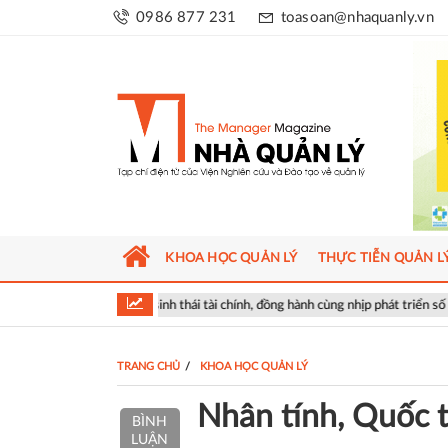
0986 877 231
toasoan@nhaquanly.vn
KHOA HỌC QUẢN LÝ
THỰC TIỄN QUẢN L
mở rộng hệ sinh thái tài chính, đồng hành cùng nhịp phát triển số của Thủ đô
TRANG CHỦ
KHOA HỌC QUẢN LÝ
Nhân tính, Quốc t
BÌNH
LUẬN