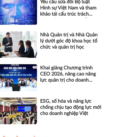
Yêu cầu sửa đổi Bộ luật
Hình sự Việt Nam và tham
khảo tái cấu trúc trách
nhiệm hình sự một số tội
danh trong kỷ nguyên trí tuệ
nhân tạo
Nhà Quản trị và Nhà Quản
lý dưới góc độ khoa học tổ
chức và quản trị học
Khai giảng Chương trình
CEO 2026, nâng cao năng
lực quản trị cho doanh
nghiệp nhỏ và vừa
ESG, số hóa và năng lực
chống chịu tạo động lực mới
cho doanh nghiệp Việt