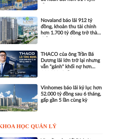
đồng nợ
Novaland báo lãi 912 tỷ
đồng, khoản thu tài chính
hơn 1.700 tỷ đồng trở thành
điểm tựa lợi nhuận
THACO của ông Trần Bá
Dương lãi lớn trở lại nhưng
vẫn "gánh" khối nợ hơn
164.000 tỷ đồng
Vinhomes báo lãi kỷ lục hơn
52.000 tỷ đồng sau 6 tháng,
gấp gần 5 lần cùng kỳ
KHOA HỌC QUẢN LÝ