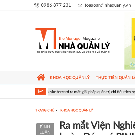
0986 877 231
toasoan@nhaquanly.vn
KHOA HỌC QUẢN LÝ
THỰC TIỄN QUẢN L
 và Mastercard ra mắt giải pháp quản trị chi tiêu tích hợp AI cho doanh nghiệp
TRANG CHỦ
KHOA HỌC QUẢN LÝ
Ra mắt Viện Nghiê
BÌNH
LUẬN