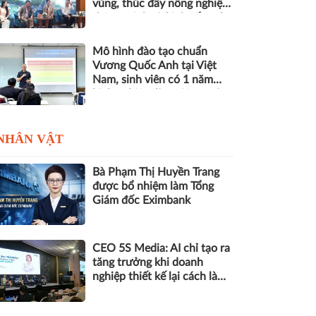
vùng, thúc đẩy nông nghiệp
thông minh và kinh tế xanh
Mô hình đào tạo chuẩn
Vương Quốc Anh tại Việt
Nam, sinh viên có 1 năm
kinh nghiệm làm việc trước
khi nhận bằng
NHÂN VẬT
Bà Phạm Thị Huyền Trang
được bổ nhiệm làm Tổng
Giám đốc Eximbank
CEO 5S Media: AI chỉ tạo ra
tăng trưởng khi doanh
nghiệp thiết kế lại cách làm
việc