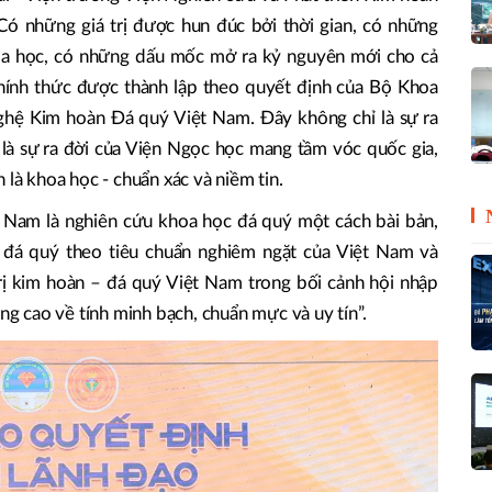
Có những giá trị được hun đúc bởi thời gian, có những
a học, có những dấu mốc mở ra kỷ nguyên mới cho cả
ính thức được thành lập theo quyết định của Bộ Khoa
hệ Kim hoàn Đá quý Việt Nam. Đây không chỉ là sự ra
là sự ra đời của Viện Ngọc học mang tầm vóc quốc gia,
 là khoa học - chuẩn xác và niềm tin.
 Nam là nghiên cứu khoa học đá quý một cách bài bản,
 đá quý theo tiêu chuẩn nghiêm ngặt của Việt Nam và
trị kim hoàn – đá quý Việt Nam trong bối cảnh hội nhập
àng cao về tính minh bạch, chuẩn mực và uy tín”.