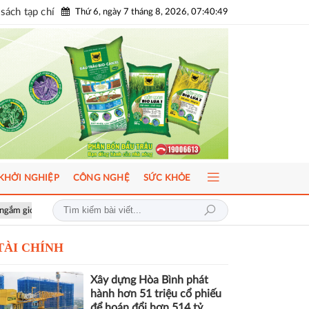
sách tạp chí
Thứ 6, ngày 7 tháng 8, 2026, 07:40:50
KHỞI NGHIỆP
CÔNG NGHỆ
SỨC KHỎE
AI-Ready Workforce 2026: Doanh nghiệp tìm lời giải đưa AI vào vận hà
TÀI CHÍNH
Xây dựng Hòa Bình phát
hành hơn 51 triệu cổ phiếu
để hoán đổi hơn 514 tỷ