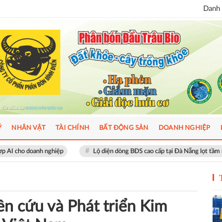
Danh 
Ý
NHÂN VẬT
TÀI CHÍNH
BẤT ĐỘNG SẢN
DOANH NGHIỆP
Lộ diện dòng BĐS cao cấp tại Đà Nẵng lọt tầm ngắm giới thượng lưu
n cứu và Phát triển Kim