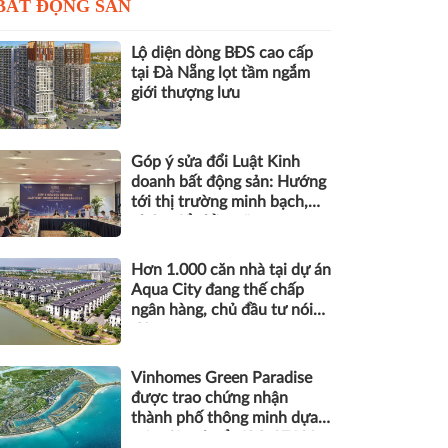
BẤT ĐỘNG SẢN
Lộ diện dòng BĐS cao cấp
tại Đà Nẵng lọt tầm ngắm
giới thượng lưu
Góp ý sửa đổi Luật Kinh
doanh bất động sản: Hướng
tới thị trường minh bạch,
phát triển bền vững
Hơn 1.000 căn nhà tại dự án
Aqua City đang thế chấp
ngân hàng, chủ đầu tư nói
gì?
Vinhomes Green Paradise
được trao chứng nhận
thành phố thông minh dựa
trên tiêu chuẩn ISO 37122