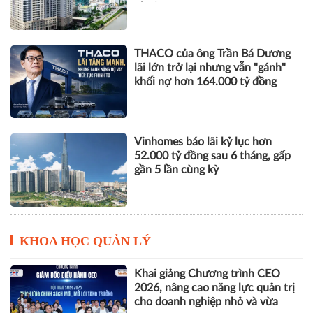
nhuận
THACO của ông Trần Bá Dương
lãi lớn trở lại nhưng vẫn "gánh"
khối nợ hơn 164.000 tỷ đồng
Vinhomes báo lãi kỷ lục hơn
52.000 tỷ đồng sau 6 tháng, gấp
gần 5 lần cùng kỳ
KHOA HỌC QUẢN LÝ
Khai giảng Chương trình CEO
2026, nâng cao năng lực quản trị
cho doanh nghiệp nhỏ và vừa