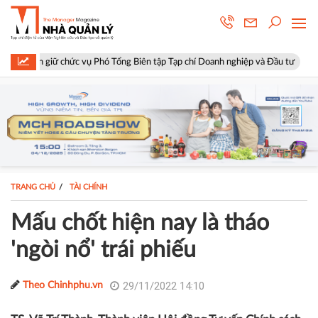
c vụ Phó Tổng Biên tập Tạp chí Doanh nghiệp và Đầu tư
Hà Nội: Phườ
TRANG CHỦ
TÀI CHÍNH
Mấu chốt hiện nay là tháo
'ngòi nổ' trái phiếu
29/11/2022 14:10
Theo Chinhphu.vn