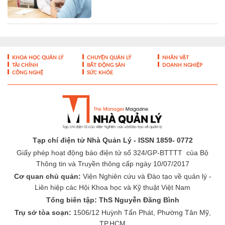
KHOA HỌC QUẢN LÝ
CHUYỆN QUẢN LÝ
NHÂN VẬT
TÀI CHÍNH
BẤT ĐỘNG SẢN
DOANH NGHIỆP
CÔNG NGHỆ
SỨC KHỎE
Tạp chí điện tử Nhà Quản Lý - ISSN 1859- 0772
Giấy phép hoạt động báo điện tử số 324/GP-BTTTT của Bộ
Thông tin và Truyền thông cấp ngày 10/07/2017
Cơ quan chủ quản:
Viện Nghiên cứu và Đào tạo về quản lý -
Liên hiệp các Hội Khoa học và Kỹ thuật Việt Nam
Tổng biên tập: ThS Nguyễn Đăng Bình
Trụ sở tòa soạn:
1506/12 Huỳnh Tấn Phát, Phường Tân Mỹ,
TP.HCM