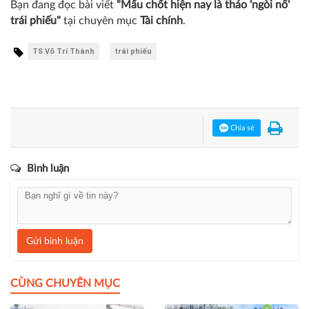
Bạn đang đọc bài viết
"Mấu chốt hiện nay là tháo 'ngòi nổ'
trái phiếu"
tại chuyên mục
Tài chính
.
TS Võ Trí Thành
trái phiếu
Chia sẻ
Bình luận
Gửi bình luận
CÙNG CHUYÊN MỤC