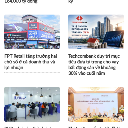
164.000 tỷ đồng
kỳ
FPT Retail tăng trưởng hai
Techcombank duy trì mục
chữ số ở cả doanh thu và
tiêu đưa tỷ trọng cho vay
lợi nhuận
bất động sản về khoảng
30% vào cuối năm