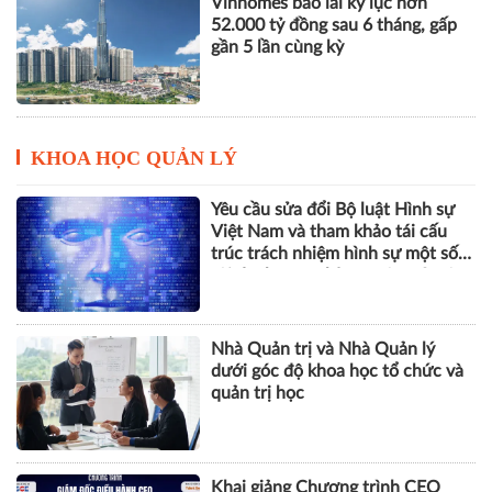
Vinhomes báo lãi kỷ lục hơn
52.000 tỷ đồng sau 6 tháng, gấp
gần 5 lần cùng kỳ
KHOA HỌC QUẢN LÝ
Yêu cầu sửa đổi Bộ luật Hình sự
Việt Nam và tham khảo tái cấu
trúc trách nhiệm hình sự một số
tội danh trong kỷ nguyên trí tuệ
nhân tạo
Nhà Quản trị và Nhà Quản lý
dưới góc độ khoa học tổ chức và
quản trị học
Khai giảng Chương trình CEO