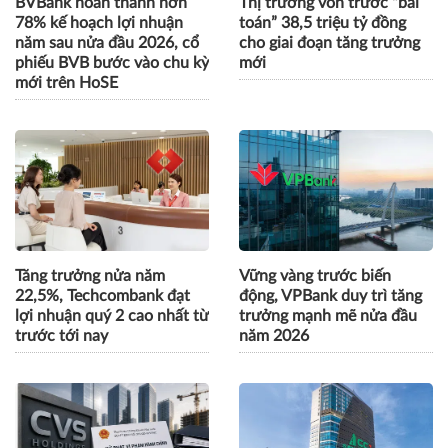
BVBank hoàn thành hơn
Thị trường vốn trước “bài
78% kế hoạch lợi nhuận
toán” 38,5 triệu tỷ đồng
năm sau nửa đầu 2026, cổ
cho giai đoạn tăng trưởng
phiếu BVB bước vào chu kỳ
mới
mới trên HoSE
Tăng trưởng nửa năm
Vững vàng trước biến
22,5%, Techcombank đạt
động, VPBank duy trì tăng
lợi nhuận quý 2 cao nhất từ
trưởng mạnh mẽ nửa đầu
trước tới nay
năm 2026