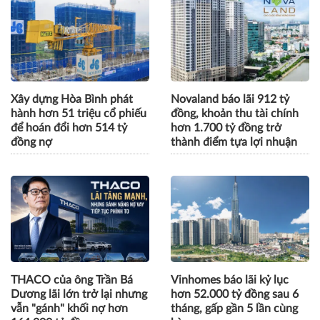
Xây dựng Hòa Bình phát
Novaland báo lãi 912 tỷ
hành hơn 51 triệu cổ phiếu
đồng, khoản thu tài chính
để hoán đổi hơn 514 tỷ
hơn 1.700 tỷ đồng trở
đồng nợ
thành điểm tựa lợi nhuận
THACO của ông Trần Bá
Vinhomes báo lãi kỷ lục
Dương lãi lớn trở lại nhưng
hơn 52.000 tỷ đồng sau 6
vẫn "gánh" khối nợ hơn
tháng, gấp gần 5 lần cùng