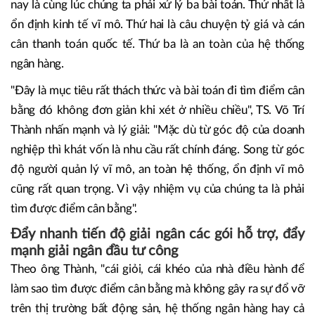
nay là cùng lúc chúng ta phải xử lý ba bài toán. Thứ nhất là
ổn định kinh tế vĩ mô. Thứ hai là câu chuyện tỷ giá và cán
cân thanh toán quốc tế. Thứ ba là an toàn của hệ thống
ngân hàng.
"Đây là mục tiêu rất thách thức và bài toán đi tìm điểm cân
bằng đó không đơn giản khi xét ở nhiều chiều", TS. Võ Trí
Thành nhấn mạnh và lý giải: "Mặc dù từ góc độ của doanh
nghiệp thì khát vốn là nhu cầu rất chính đáng. Song từ góc
độ người quản lý vĩ mô, an toàn hệ thống, ổn định vĩ mô
cũng rất quan trọng. Vì vậy nhiệm vụ của chúng ta là phải
tìm được điểm cân bằng".
Đẩy nhanh tiến độ giải ngân các gói hỗ trợ, đẩy
mạnh giải ngân đầu tư công
Theo ông Thành, "cái giỏi, cái khéo của nhà điều hành để
làm sao tìm được điểm cân bằng mà không gây ra sự đổ vỡ
trên thị trường bất động sản, hệ thống ngân hàng hay cả