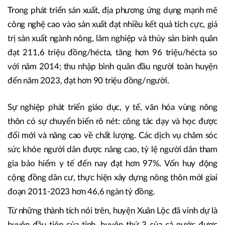
Trong phát triển sản xuất, địa phương ứng dụng mạnh mẽ
công nghệ cao vào sản xuất đạt nhiều kết quả tích cực, giá
trị sản xuất ngành nông, lâm nghiệp và thủy sản bình quân
đạt 211,6 triệu đồng/hécta, tăng hơn 96 triệu/hécta so
với năm 2014; thu nhập bình quân đầu người toàn huyện
đến năm 2023, đạt hơn 90 triệu đồng/người.
Sự nghiệp phát triển giáo dục, y tế, văn hóa vùng nông
thôn có sự chuyển biến rõ nét: công tác dạy và học được
đổi mới và nâng cao về chất lượng. Các dịch vụ chăm sóc
sức khỏe người dân được nâng cao, tỷ lệ người dân tham
gia bảo hiểm y tế đến nay đạt hơn 97%. Vốn huy động
cộng đồng dân cư, thực hiện xây dựng nông thôn mới giai
đoạn 2011-2023 hơn 46,6 ngàn tỷ đồng.
Từ những thành tích nói trên, huyện Xuân Lộc đã vinh dự là
huyện đầu tiên của tỉnh, huyện thứ 3 của cả nước được