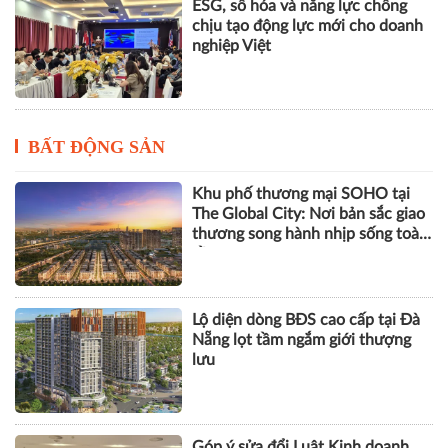
ESG, số hóa và năng lực chống
chịu tạo động lực mới cho doanh
nghiệp Việt
BẤT ĐỘNG SẢN
Khu phố thương mại SOHO tại
The Global City: Nơi bản sắc giao
thương song hành nhịp sống toàn
cầu
Lộ diện dòng BĐS cao cấp tại Đà
Nẵng lọt tầm ngắm giới thượng
lưu
Góp ý sửa đổi Luật Kinh doanh