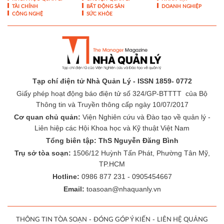
TÀI CHÍNH
BẤT ĐỘNG SẢN
DOANH NGHIỆP
CÔNG NGHỆ
SỨC KHỎE
Tạp chí điện tử Nhà Quản Lý - ISSN 1859- 0772
Giấy phép hoạt động báo điện tử số 324/GP-BTTTT của Bộ
Thông tin và Truyền thông cấp ngày 10/07/2017
Cơ quan chủ quản:
Viện Nghiên cứu và Đào tạo về quản lý -
Liên hiệp các Hội Khoa học và Kỹ thuật Việt Nam
Tổng biên tập: ThS Nguyễn Đăng Bình
Trụ sở tòa soạn:
1506/12 Huỳnh Tấn Phát, Phường Tân Mỹ,
TP.HCM
Hotline:
0986 877 231 - 0905454667
Email:
toasoan@nhaquanly.vn
-
-
THÔNG TIN TÒA SOẠN
ĐÓNG GÓP Ý KIẾN
LIÊN HỆ QUẢNG