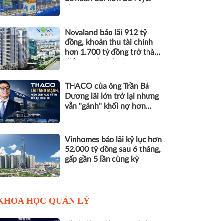
đồng nợ
Novaland báo lãi 912 tỷ
đồng, khoản thu tài chính
hơn 1.700 tỷ đồng trở thành
điểm tựa lợi nhuận
THACO của ông Trần Bá
Dương lãi lớn trở lại nhưng
vẫn "gánh" khối nợ hơn
164.000 tỷ đồng
Vinhomes báo lãi kỷ lục hơn
52.000 tỷ đồng sau 6 tháng,
gấp gần 5 lần cùng kỳ
KHOA HỌC QUẢN LÝ