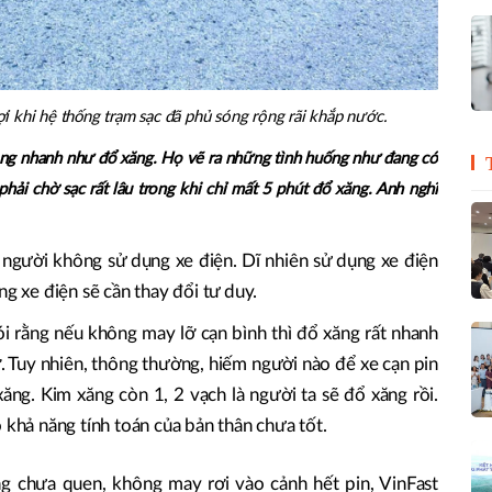
 lợi khi hệ thống trạm sạc đã phủ sóng rộng rãi khắp nước.
ông nhanh như đổ xăng. Họ vẽ ra những tình huống như đang có
 phải chờ sạc rất lâu trong khi chỉ mất 5 phút đổ xăng. Anh nghĩ
g người không sử dụng xe điện. Dĩ nhiên sử dụng xe điện
ng xe điện sẽ cần thay đổi tư duy.
i rằng nếu không may lỡ cạn bình thì đổ xăng rất nhanh
hờ. Tuy nhiên, thông thường, hiếm người nào để xe cạn pin
xăng. Kim xăng còn 1, 2 vạch là người ta sẽ đổ xăng rồi.
 khả năng tính toán của bản thân chưa tốt.
 chưa quen, không may rơi vào cảnh hết pin, VinFast