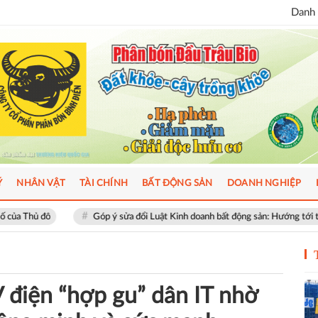
Danh 
Ý
NHÂN VẬT
TÀI CHÍNH
BẤT ĐỘNG SẢN
DOANH NGHIỆP
óp ý sửa đổi Luật Kinh doanh bất động sản: Hướng tới thị trường minh bạch, phá
 điện “hợp gu” dân IT nhờ