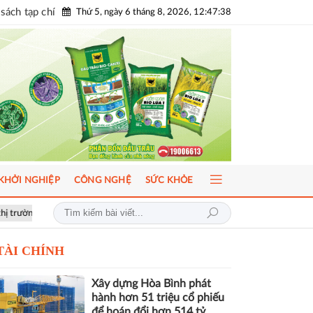
sách tạp chí
Thứ 5, ngày 6 tháng 8, 2026, 12:47:40
KHỞI NGHIỆP
CÔNG NGHỆ
SỨC KHỎE
t triển bền vững
Hơn 1.000 căn nhà tại dự án Aqua City đang thế chấp 
TÀI CHÍNH
Xây dựng Hòa Bình phát
hành hơn 51 triệu cổ phiếu
để hoán đổi hơn 514 tỷ