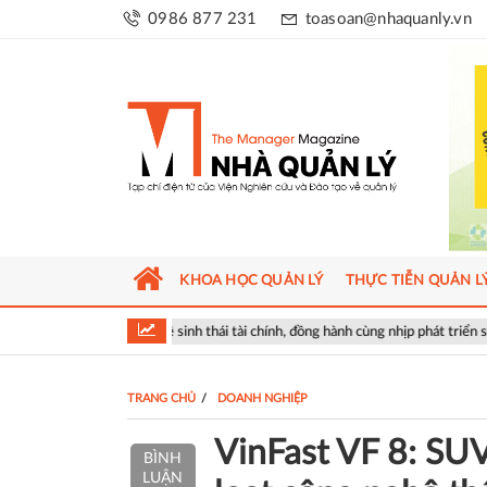
0986 877 231
toasoan@nhaquanly.vn
KHOA HỌC QUẢN LÝ
THỰC TIỄN QUẢN L
ệ sinh thái tài chính, đồng hành cùng nhịp phát triển số của Thủ đô
G
TRANG CHỦ
DOANH NGHIỆP
VinFast VF 8: SUV
BÌNH
LUẬN