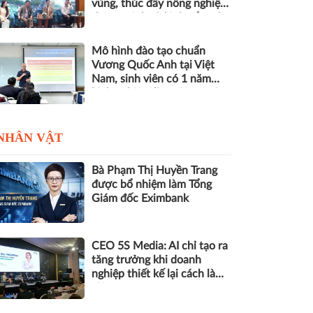
vùng, thúc đẩy nông nghiệp
thông minh và kinh tế xanh
Mô hình đào tạo chuẩn
Vương Quốc Anh tại Việt
Nam, sinh viên có 1 năm
kinh nghiệm làm việc trước
khi nhận bằng
NHÂN VẬT
Bà Phạm Thị Huyền Trang
được bổ nhiệm làm Tổng
Giám đốc Eximbank
CEO 5S Media: AI chỉ tạo ra
tăng trưởng khi doanh
nghiệp thiết kế lại cách làm
việc