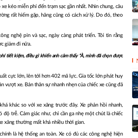
ó xe kéo miễn phí đến trạm sạc gần nhất. Nhìn chung, câu
ường rất hiếm gặp, hãng cũng có cách xử lý. Do đó, theo
g nghệ pin và sạc, ngày càng phát triển. Tôi tin rằng
ợc giảm đi nữa.
 phí tiết kiệm, điều gì khiến anh cảm thấy “À, mình đã chọn được
ất cực lớn, lên tới hơn 402 mã lực. Gia tốc lớn phát huy
cần vượt xe. Bản thân sự nhanh nhẹn của chiếc xe cũng đã
 khá khác so với xe xăng trước đây. Xe phản hồi nhanh,
 độ trễ. Cảm giác như, chỉ cần ga nhẹ một chút là chiếc
 xe xăng thường mất khá nhiều thời gian.
 chính là hệ thống an toàn. Xe có đủ các công nghệ hiện