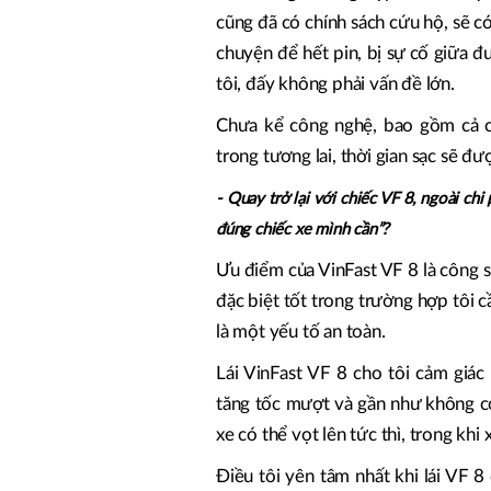
cũng đã có chính sách cứu hộ, sẽ c
chuyện để hết pin, bị sự cố giữa đ
tôi, đấy không phải vấn đề lớn.
Chưa kể công nghệ, bao gồm cả côn
trong tương lai, thời gian sạc sẽ đư
- Quay trở lại với chiếc VF 8, ngoài chi
đúng chiếc xe mình cần”?
Ưu điểm của VinFast VF 8 là công su
đặc biệt tốt trong trường hợp tôi 
là một yếu tố an toàn.
Lái VinFast VF 8 cho tôi cảm giác
tăng tốc mượt và gần như không có
xe có thể vọt lên tức thì, trong khi
Điều tôi yên tâm nhất khi lái VF 8