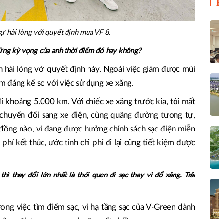
ự hài lòng với quyết định mua VF 8.
hững kỳ vọng của anh thời điểm đó hay không?
àn hài lòng với quyết định này. Ngoài việc giảm được mùi
iảm đáng kể so với việc sử dụng xe xăng.
đi khoảng 5.000 km. Với chiếc xe xăng trước kia, tôi mất
 chuyển đổi sang xe điện, cùng quãng đường tương tự,
đồng nào, vì đang được hưởng chính sách sạc điện miễn
phí kết thúc, ước tính chi phí đi lại cũng tiết kiệm được
hì thay đổi lớn nhất là thói quen đi sạc thay vì đổ xăng. Trải
rong việc tìm điểm sạc, vì hạ tầng sạc của V-Green dành