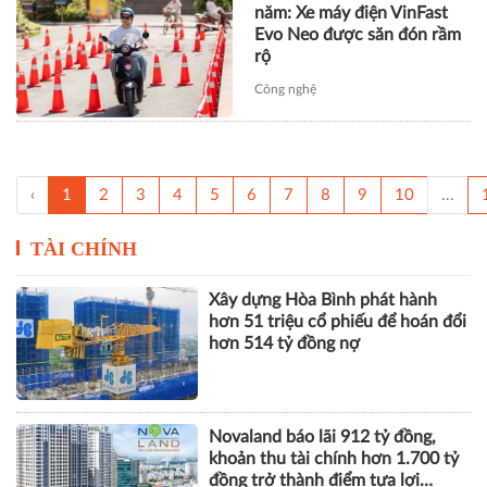
năm: Xe máy điện VinFast
Evo Neo được săn đón rầm
rộ
Công nghệ
‹
1
2
3
4
5
6
7
8
9
10
...
TÀI CHÍNH
Xây dựng Hòa Bình phát hành
hơn 51 triệu cổ phiếu để hoán đổi
hơn 514 tỷ đồng nợ
Novaland báo lãi 912 tỷ đồng,
khoản thu tài chính hơn 1.700 tỷ
đồng trở thành điểm tựa lợi