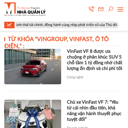
 sinh thái tài chính, đồng hành cùng nhịp phát triển số của Thủ đô
Gó
TỪ KHÓA "
VINGROUP, VINFAST, Ô TÔ
ĐIỆN,
" :
VinFast VF 8 được ưa
chuộng ở phân khúc SUV 5
chỗ tầm 1 tỷ đồng nhờ chất
lượng ổn định và chi phí tốt
Công nghệ
Chủ xe VinFast VF 7: “Yêu
từ cái nhìn đầu tiên, khả
năng vận hành thuyết phục
tuyệt đối”