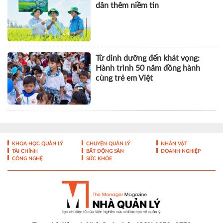
dân thêm niềm tin
Từ dinh dưỡng đến khát vọng:
Hành trình 50 năm đồng hành
cùng trẻ em Việt
KHOA HỌC QUẢN LÝ
CHUYỆN QUẢN LÝ
NHÂN VẬT
TÀI CHÍNH
BẤT ĐỘNG SẢN
DOANH NGHIỆP
CÔNG NGHỆ
SỨC KHỎE