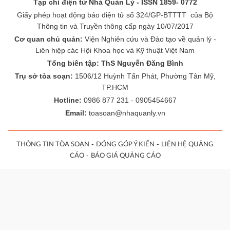
Tạp chí điện tử Nhà Quản Lý - ISSN 1859- 0772
Giấy phép hoạt động báo điện tử số 324/GP-BTTTT của Bộ
Thông tin và Truyền thông cấp ngày 10/07/2017
Cơ quan chủ quản:
Viện Nghiên cứu và Đào tạo về quản lý -
Liên hiệp các Hội Khoa học và Kỹ thuật Việt Nam
Tổng biên tập: ThS Nguyễn Đăng Bình
Trụ sở tòa soạn:
1506/12 Huỳnh Tấn Phát, Phường Tân Mỹ,
TP.HCM
Hotline:
0986 877 231 - 0905454667
Email:
toasoan@nhaquanly.vn
-
-
THÔNG TIN TÒA SOẠN
ĐÓNG GÓP Ý KIẾN
LIÊN HỆ QUẢNG
-
CÁO
BÁO GIÁ QUẢNG CÁO