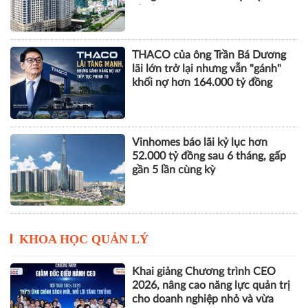
nhuận
THACO của ông Trần Bá Dương
lãi lớn trở lại nhưng vẫn "gánh"
khối nợ hơn 164.000 tỷ đồng
Vinhomes báo lãi kỷ lục hơn
52.000 tỷ đồng sau 6 tháng, gấp
gần 5 lần cùng kỳ
KHOA HỌC QUẢN LÝ
Khai giảng Chương trình CEO
2026, nâng cao năng lực quản trị
cho doanh nghiệp nhỏ và vừa