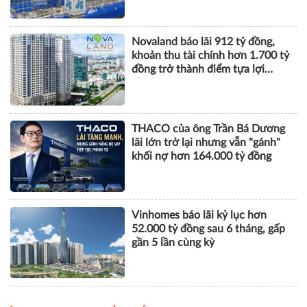
Novaland báo lãi 912 tỷ đồng,
khoản thu tài chính hơn 1.700 tỷ
đồng trở thành điểm tựa lợi
nhuận
THACO của ông Trần Bá Dương
lãi lớn trở lại nhưng vẫn "gánh"
khối nợ hơn 164.000 tỷ đồng
Vinhomes báo lãi kỷ lục hơn
52.000 tỷ đồng sau 6 tháng, gấp
gần 5 lần cùng kỳ