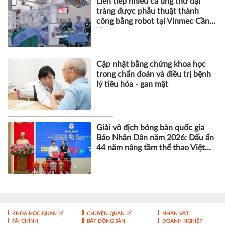
Liên tiếp nhiều ca ung thư đại
tràng được phẫu thuật thành
công bằng robot tại Vinmec Cần
Thơ
Cập nhật bằng chứng khoa học
trong chẩn đoán và điều trị bệnh
lý tiêu hóa - gan mật
Giải vô địch bóng bàn quốc gia
Báo Nhân Dân năm 2026: Dấu ấn
44 năm nâng tầm thể thao Việt
Nam
KHOA HỌC QUẢN LÝ
CHUYỆN QUẢN LÝ
NHÂN VẬT
TÀI CHÍNH
BẤT ĐỘNG SẢN
DOANH NGHIỆP