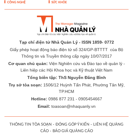
CÔNG NGHỆ
SỨC KHỎE
Tạp chí điện tử Nhà Quản Lý - ISSN 1859- 0772
Giấy phép hoạt động báo điện tử số 324/GP-BTTTT của Bộ
Thông tin và Truyền thông cấp ngày 10/07/2017
Cơ quan chủ quản:
Viện Nghiên cứu và Đào tạo về quản lý -
Liên hiệp các Hội Khoa học và Kỹ thuật Việt Nam
Tổng biên tập: ThS Nguyễn Đăng Bình
Trụ sở tòa soạn:
1506/12 Huỳnh Tấn Phát, Phường Tân Mỹ,
TP.HCM
Hotline:
0986 877 231 - 0905454667
Email:
toasoan@nhaquanly.vn
-
-
THÔNG TIN TÒA SOẠN
ĐÓNG GÓP Ý KIẾN
LIÊN HỆ QUẢNG
-
CÁO
BÁO GIÁ QUẢNG CÁO