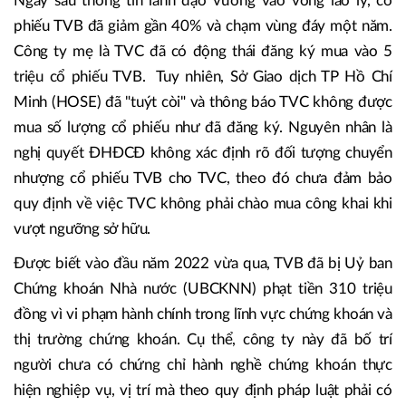
Ngay sau thông tin lãnh đạo vướng vào vòng lao lý, cổ
phiếu TVB đã giảm gần 40% và chạm vùng đáy một năm.
Công ty mẹ là TVC đã có động thái đăng ký mua vào 5
triệu cổ phiếu TVB. Tuy nhiên, Sở Giao dịch TP Hồ Chí
Minh (HOSE) đã "tuýt còi" và thông báo TVC không được
mua số lượng cổ phiếu như đã đăng ký. Nguyên nhân là
nghị quyết ĐHĐCĐ không xác định rõ đối tượng chuyển
nhượng cổ phiếu TVB cho TVC, theo đó chưa đảm bảo
quy định về việc TVC không phải chào mua công khai khi
vượt ngưỡng sở hữu.
Được biết vào đầu năm 2022 vừa qua, TVB đã bị Uỷ ban
Chứng khoán Nhà nước (UBCKNN) phạt tiền 310 triệu
đồng vì vi phạm hành chính trong lĩnh vực chứng khoán và
thị trường chứng khoán. Cụ thể, công ty này đã bố trí
người chưa có chứng chỉ hành nghề chứng khoán thực
hiện nghiệp vụ, vị trí mà theo quy định pháp luật phải có