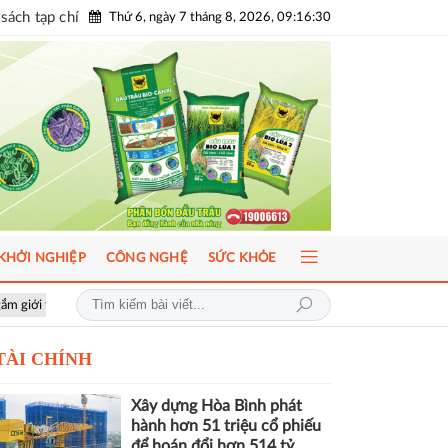
sách tạp chí
Thứ 6, ngày 7 tháng 8, 2026, 09:16:31
KHỞI NGHIỆP
CÔNG NGHỆ
SỨC KHỎE
AI-Ready Workforce 2026: Doanh nghiệp tìm lời giải đưa AI vào vận hà
TÀI CHÍNH
Xây dựng Hòa Bình phát
hành hơn 51 triệu cổ phiếu
để hoán đổi hơn 514 tỷ