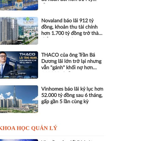
đồng nợ
Novaland báo lãi 912 tỷ
đồng, khoản thu tài chính
hơn 1.700 tỷ đồng trở thành
điểm tựa lợi nhuận
THACO của ông Trần Bá
Dương lãi lớn trở lại nhưng
vẫn "gánh" khối nợ hơn
164.000 tỷ đồng
Vinhomes báo lãi kỷ lục hơn
52.000 tỷ đồng sau 6 tháng,
gấp gần 5 lần cùng kỳ
KHOA HỌC QUẢN LÝ