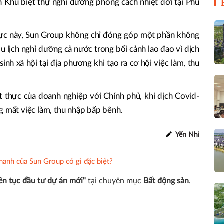
án Khu biệt thự nghỉ dưỡng phong cách nhiệt đới tại Phú
 cực này, Sun Group không chỉ đóng góp một phần không
u lịch nghỉ dưỡng cả nước trong bối cảnh lao đao vì dịch
nh xã hội tại địa phương khi tạo ra cơ hội việc làm, thu
t thực của doanh nghiệp với Chính phủ, khi dịch Covid-
g mất việc làm, thu nhập bấp bênh.
Yến Nhi
nh của Sun Group có gì đặc biệt?
ên tục đầu tư dự án mới"
tại chuyên mục
Bất động sản
.