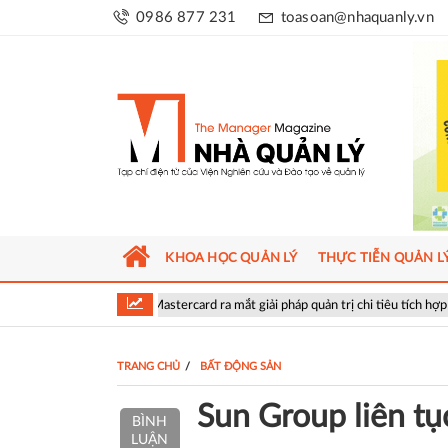
0986 877 231
toasoan@nhaquanly.vn
KHOA HỌC QUẢN LÝ
THỰC TIỄN QUẢN L
 và Mastercard ra mắt giải pháp quản trị chi tiêu tích hợp AI cho doanh nghiệp
TRANG CHỦ
BẤT ĐỘNG SẢN
Sun Group liên tụ
BÌNH
LUẬN