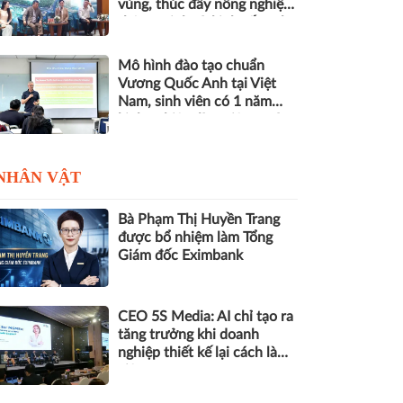
vùng, thúc đẩy nông nghiệp
thông minh và kinh tế xanh
Mô hình đào tạo chuẩn
Vương Quốc Anh tại Việt
Nam, sinh viên có 1 năm
kinh nghiệm làm việc trước
khi nhận bằng
NHÂN VẬT
Bà Phạm Thị Huyền Trang
được bổ nhiệm làm Tổng
Giám đốc Eximbank
CEO 5S Media: AI chỉ tạo ra
tăng trưởng khi doanh
nghiệp thiết kế lại cách làm
việc