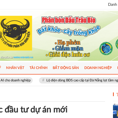
Danh 
Ý
NHÂN VẬT
TÀI CHÍNH
BẤT ĐỘNG SẢN
DOANH NGHIỆP
Lộ diện dòng BĐS cao cấp tại Đà Nẵng lọt tầm ngắm giới thượng lưu
c đầu tư dự án mới