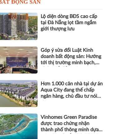
BẤT ĐỘNG SẢN
Lộ diện dòng BĐS cao cấp
tại Đà Nẵng lọt tầm ngắm
giới thượng lưu
Góp ý sửa đổi Luật Kinh
doanh bất động sản: Hướng
tới thị trường minh bạch,
phát triển bền vững
Hơn 1.000 căn nhà tại dự án
Aqua City đang thế chấp
ngân hàng, chủ đầu tư nói
gì?
Vinhomes Green Paradise
được trao chứng nhận
thành phố thông minh dựa
trên tiêu chuẩn ISO 37122