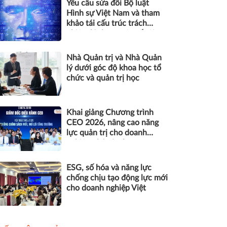
Yêu cầu sửa đổi Bộ luật
Hình sự Việt Nam và tham
khảo tái cấu trúc trách
nhiệm hình sự một số tội
danh trong kỷ nguyên trí tuệ
nhân tạo
Nhà Quản trị và Nhà Quản
lý dưới góc độ khoa học tổ
chức và quản trị học
Khai giảng Chương trình
CEO 2026, nâng cao năng
lực quản trị cho doanh
nghiệp nhỏ và vừa
ESG, số hóa và năng lực
chống chịu tạo động lực mới
cho doanh nghiệp Việt