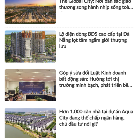
The Global City: Nơi bản sắc giao
thương song hành nhịp sống toàn
cầu
Lộ diện dòng BĐS cao cấp tại Đà
Nẵng lọt tầm ngắm giới thượng
lưu
Góp ý sửa đổi Luật Kinh doanh
bất động sản: Hướng tới thị
trường minh bạch, phát triển bền
vững
Hơn 1.000 căn nhà tại dự án Aqua
City đang thế chấp ngân hàng,
chủ đầu tư nói gì?