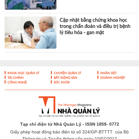
Cập nhật bằng chứng khoa học
trong chẩn đoán và điều trị bệnh
lý tiêu hóa - gan mật
KHOA HỌC QUẢN LÝ
CHUYỆN QUẢN LÝ
NHÂN VẬT
TÀI CHÍNH
BẤT ĐỘNG SẢN
DOANH NGHIỆP
CÔNG NGHỆ
SỨC KHỎE
Tạp chí điện tử Nhà Quản Lý - ISSN 1859- 0772
Giấy phép hoạt động báo điện tử số 324/GP-BTTTT của Bộ
Thông tin và Truyền thông cấp ngày 10/07/2017