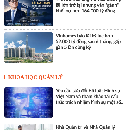
lãi lớn trở lại nhưng vẫn "gánh"
khối nợ hơn 164.000 tỷ đồng
Vinhomes báo lãi kỷ lục hơn
52.000 tỷ đồng sau 6 tháng, gấp
gần 5 lần cùng kỳ
KHOA HỌC QUẢN LÝ
Yêu cầu sửa đổi Bộ luật Hình sự
Việt Nam và tham khảo tái cấu
trúc trách nhiệm hình sự một số
tội danh trong kỷ nguyên trí tuệ
nhân tạo
Nhà Quản trị và Nhà Quản lý