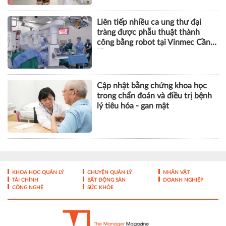
Liên tiếp nhiều ca ung thư đại
tràng được phẫu thuật thành
công bằng robot tại Vinmec Cần
Thơ
Cập nhật bằng chứng khoa học
trong chẩn đoán và điều trị bệnh
lý tiêu hóa - gan mật
KHOA HỌC QUẢN LÝ
CHUYỆN QUẢN LÝ
NHÂN VẬT
TÀI CHÍNH
BẤT ĐỘNG SẢN
DOANH NGHIỆP
CÔNG NGHỆ
SỨC KHỎE