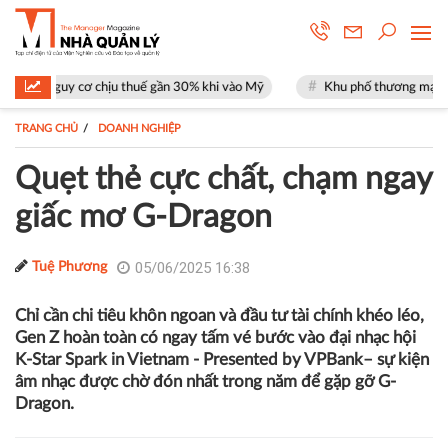
u thuế gần 30% khi vào Mỹ
Khu phố thương mại SOHO tại The Global C
TRANG CHỦ
DOANH NGHIỆP
Quẹt thẻ cực chất, chạm ngay
giấc mơ G-Dragon
05/06/2025 16:38
Tuệ Phương
Chỉ cần chi tiêu khôn ngoan và đầu tư tài chính khéo léo,
Gen Z hoàn toàn có ngay tấm vé bước vào đại nhạc hội
K-Star Spark in Vietnam - Presented by VPBank– sự kiện
âm nhạc được chờ đón nhất trong năm để gặp gỡ G-
Dragon.