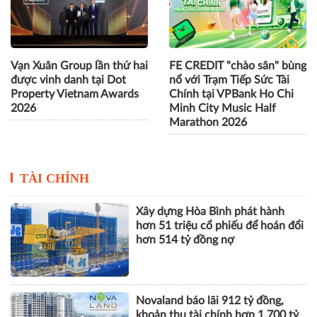
Vạn Xuân Group lần thứ hai
FE CREDIT "chào sân" bùng
được vinh danh tại Dot
nổ với Trạm Tiếp Sức Tài
Property Vietnam Awards
Chính tại VPBank Ho Chi
2026
Minh City Music Half
Marathon 2026
TÀI CHÍNH
Xây dựng Hòa Bình phát hành
hơn 51 triệu cổ phiếu để hoán đổi
hơn 514 tỷ đồng nợ
Novaland báo lãi 912 tỷ đồng,
khoản thu tài chính hơn 1.700 tỷ