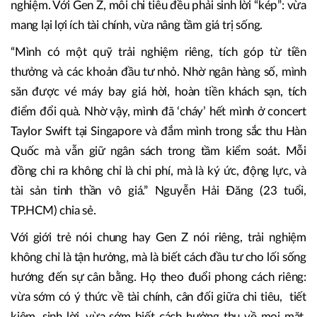
nghiệm. Với Gen Z, mỗi chi tiêu đều phải sinh lời “kép”: vừa
mang lại lợi ích tài chính, vừa nâng tầm giá trị sống.
“Mình có một quỹ trải nghiệm riêng, tích góp từ tiền
thưởng và các khoản đầu tư nhỏ. Nhờ ngân hàng số, mình
săn được vé máy bay giá hời, hoàn tiền khách sạn, tích
điểm đổi quà. Nhờ vậy, mình đã ‘cháy’ hết mình ở concert
Taylor Swift tại Singapore và đắm mình trong sắc thu Hàn
Quốc mà vẫn giữ ngân sách trong tầm kiểm soát. Mỗi
đồng chi ra không chỉ là chi phí, mà là ký ức, động lực, và
tài sản tinh thần vô giá.” Nguyễn Hải Đăng (23 tuổi,
TP.HCM) chia sẻ.
Với giới trẻ nói chung hay Gen Z nói riêng, trải nghiệm
không chỉ là tận hưởng, mà là biết cách đầu tư cho lối sống
hướng đến sự cân bằng. Họ theo đuổi phong cách riêng:
vừa sớm có ý thức về tài chính, cân đối giữa chi tiêu, tiết
kiệm, sinh lời, vừa sớm biết cách hưởng thụ về mọi mặt,