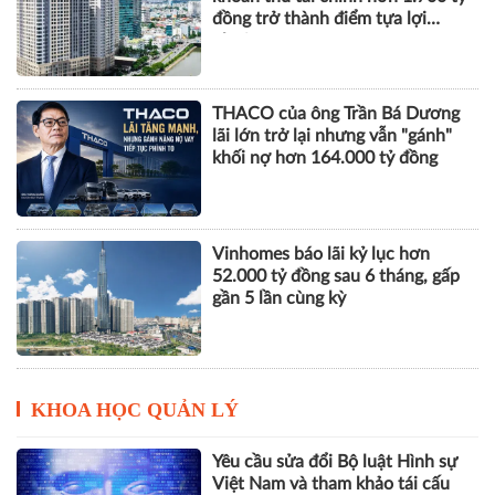
đồng trở thành điểm tựa lợi
nhuận
THACO của ông Trần Bá Dương
lãi lớn trở lại nhưng vẫn "gánh"
khối nợ hơn 164.000 tỷ đồng
Vinhomes báo lãi kỷ lục hơn
52.000 tỷ đồng sau 6 tháng, gấp
gần 5 lần cùng kỳ
KHOA HỌC QUẢN LÝ
Yêu cầu sửa đổi Bộ luật Hình sự
Việt Nam và tham khảo tái cấu