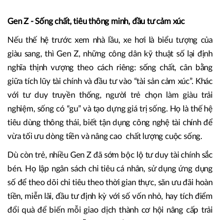
Gen Z - Sống chất, tiêu thông minh, đầu tư cảm xúc
Nếu thế hệ trước xem nhà lầu, xe hơi là biểu tượng của
giàu sang, thì Gen Z, những công dân kỹ thuật số lại định
nghĩa thịnh vượng theo cách riêng: sống chất, cân bằng
giữa tích lũy tài chính và đầu tư vào “tài sản cảm xúc”. Khác
với tư duy truyền thống, người trẻ chọn làm giàu trải
nghiệm, sống có “gu” và tạo dựng giá trị sống. Họ là thế hệ
tiêu dùng thông thái, biết tận dụng công nghệ tài chính để
vừa tối ưu dòng tiền và nâng cao chất lượng cuộc sống.
Dù còn trẻ, nhiều Gen Z đã sớm bộc lộ tư duy tài chính sắc
bén. Họ lập ngân sách chi tiêu cá nhân, sử dụng ứng dụng
số để theo dõi chi tiêu theo thời gian thực, săn ưu đãi hoàn
tiền, miễn lãi, đầu tư định kỳ với số vốn nhỏ, hay tích điểm
đổi quà để biến mỗi giao dịch thành cơ hội nâng cấp trải