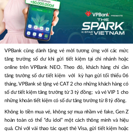
VPBank cũng dành tặng vé mời tương ứng với các mức
tăng trưởng số dư khi gửi tiết kiệm tại chi nhánh hoặc
online trên VPBank NEO. Theo đó, khách hàng chỉ cần
tăng trưởng số dư tiết kiệm với kỳ hạn gửi tối thiểu 06
tháng, VPBank sẽ tặng vé CAT 2 cho những khách hàng có
số dư tiết kiệm tăng trưởng từ 3 tỷ đồng; và vé VIP 1 cho
những khoản tiết kiệm có số dư tăng trưởng từ 8 tỷ đồng.
Không lo tiền mua vé, không sợ mua nhầm vé fake, Gen Z
hoàn toàn có thể “đu idol” một cách thông minh và hiệu
quả. Chỉ với vài thao tác quẹt thẻ Visa, gửi tiết kiệm hoặc