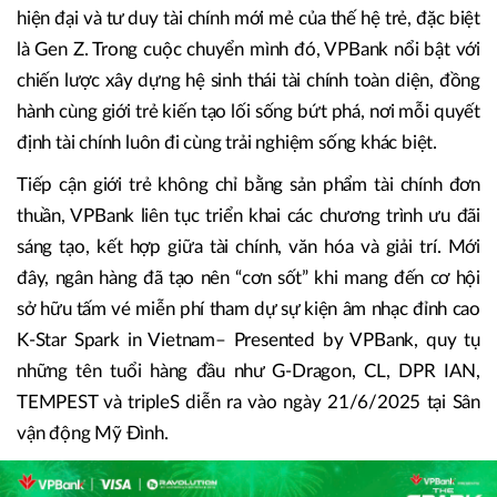
hiện đại và tư duy tài chính mới mẻ của thế hệ trẻ, đặc biệt
là Gen Z. Trong cuộc chuyển mình đó, VPBank nổi bật với
chiến lược xây dựng hệ sinh thái tài chính toàn diện, đồng
hành cùng giới trẻ kiến tạo lối sống bứt phá, nơi mỗi quyết
định tài chính luôn đi cùng trải nghiệm sống khác biệt.
Tiếp cận giới trẻ không chỉ bằng sản phẩm tài chính đơn
thuần, VPBank liên tục triển khai các chương trình ưu đãi
sáng tạo, kết hợp giữa tài chính, văn hóa và giải trí. Mới
đây, ngân hàng đã tạo nên “cơn sốt” khi mang đến cơ hội
sở hữu tấm vé miễn phí tham dự sự kiện âm nhạc đỉnh cao
K-Star Spark in Vietnam– Presented by VPBank, quy tụ
những tên tuổi hàng đầu như G-Dragon, CL, DPR IAN,
TEMPEST và tripleS diễn ra vào ngày 21/6/2025 tại Sân
vận động Mỹ Đình.