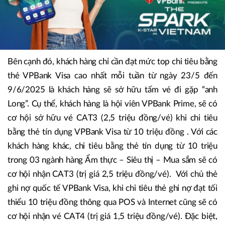
Bên cạnh đó, khách hàng chỉ cần đạt mức top chi tiêu bằng
thẻ VPBank Visa cao nhất mỗi tuần từ ngày 23/5 đến
9/6/2025 là khách hàng sẽ sở hữu tấm vé đi gặp “anh
Long”. Cụ thể, khách hàng là hội viên VPBank Prime, sẽ có
cơ hội sở hữu vé CAT3 (2,5 triệu đồng/vé) khi chi tiêu
bằng thẻ tín dụng VPBank Visa từ 10 triệu đồng . Với các
khách hàng khác, chi tiêu bằng thẻ tín dụng từ 10 triệu
trong 03 ngành hàng Ẩm thực – Siêu thị – Mua sắm sẽ có
cơ hội nhận CAT3 (trị giá 2,5 triệu đồng/vé). Với chủ thẻ
ghi nợ quốc tế VPBank Visa, khi chi tiêu thẻ ghi nợ đạt tối
thiểu 10 triệu đồng thông qua POS và Internet cũng sẽ có
cơ hội nhận vé CAT4 (trị giá 1,5 triệu đồng/vé). Đặc biệt,