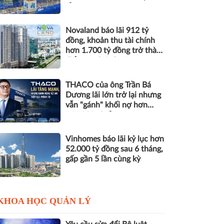
đồng nợ
Novaland báo lãi 912 tỷ
đồng, khoản thu tài chính
hơn 1.700 tỷ đồng trở thành
điểm tựa lợi nhuận
THACO của ông Trần Bá
Dương lãi lớn trở lại nhưng
vẫn "gánh" khối nợ hơn
164.000 tỷ đồng
Vinhomes báo lãi kỷ lục hơn
52.000 tỷ đồng sau 6 tháng,
gấp gần 5 lần cùng kỳ
KHOA HỌC QUẢN LÝ