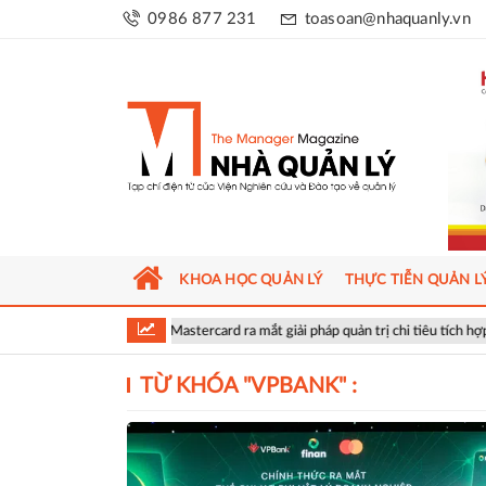
0986 877 231
toasoan@nhaquanly.vn
KHOA HỌC QUẢN LÝ
THỰC TIỄN QUẢN L
, FINAN và Mastercard ra mắt giải pháp quản trị chi tiêu tích hợp AI cho doanh
TỪ KHÓA "
VPBANK
" :