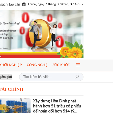
sách tạp chí
Thứ 6, ngày 7 tháng 8, 2026, 07:49:39
KHỞI NGHIỆP
CÔNG NGHỆ
SỨC KHỎE
g lưu
AI-Ready Workforce 2026: Doanh nghiệp tìm lời giải đưa AI vào
TÀI CHÍNH
Xây dựng Hòa Bình phát
hành hơn 51 triệu cổ phiếu
để hoán đổi hơn 514 tỷ