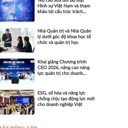
Yêu cầu sửa đổi Bộ luật
Hình sự Việt Nam và tham
khảo tái cấu trúc trách
nhiệm hình sự một số tội
danh trong kỷ nguyên trí tuệ
nhân tạo
Nhà Quản trị và Nhà Quản
lý dưới góc độ khoa học tổ
chức và quản trị học
Khai giảng Chương trình
CEO 2026, nâng cao năng
lực quản trị cho doanh
nghiệp nhỏ và vừa
ESG, số hóa và năng lực
chống chịu tạo động lực mới
cho doanh nghiệp Việt