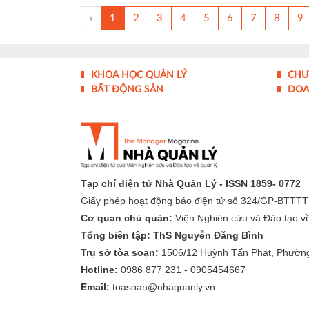
‹
1
2
3
4
5
6
7
8
9
KHOA HỌC QUẢN LÝ
CHU
BẤT ĐỘNG SẢN
DOA
Tạp chí điện tử Nhà Quản Lý - ISSN 1859- 0772
Giấy phép hoạt động báo điện tử số 324/GP-BTTTT
Cơ quan chủ quản:
Viện Nghiên cứu và Đào tạo về 
Tổng biên tập: ThS Nguyễn Đăng Bình
Trụ sở tòa soạn:
1506/12 Huỳnh Tấn Phát, Phườn
Hotline:
0986 877 231 - 0905454667
Email:
toasoan@nhaquanly.vn