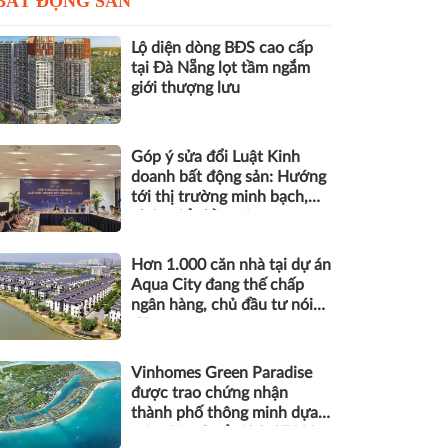
BẤT ĐỘNG SẢN
Lộ diện dòng BĐS cao cấp
tại Đà Nẵng lọt tầm ngắm
giới thượng lưu
Góp ý sửa đổi Luật Kinh
doanh bất động sản: Hướng
tới thị trường minh bạch,
phát triển bền vững
Hơn 1.000 căn nhà tại dự án
Aqua City đang thế chấp
ngân hàng, chủ đầu tư nói
gì?
Vinhomes Green Paradise
được trao chứng nhận
thành phố thông minh dựa
trên tiêu chuẩn ISO 37122