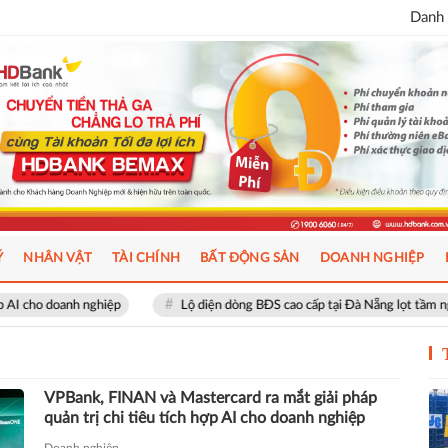
Danh 
Ý
NHÂN VẬT
TÀI CHÍNH
BẤT ĐỘNG SẢN
DOANH NGHIỆP
 nghiệp
Lộ diện dòng BĐS cao cấp tại Đà Nẵng lọt tầm ngắm giới thượn
VPBank, FINAN và Mastercard ra mắt giải pháp
quản trị chi tiêu tích hợp AI cho doanh nghiệp
Doanh nghiệp