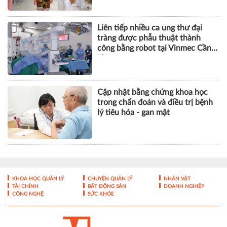
Liên tiếp nhiều ca ung thư đại
tràng được phẫu thuật thành
công bằng robot tại Vinmec Cần
Thơ
Cập nhật bằng chứng khoa học
trong chẩn đoán và điều trị bệnh
lý tiêu hóa - gan mật
KHOA HỌC QUẢN LÝ
CHUYỆN QUẢN LÝ
NHÂN VẬT
TÀI CHÍNH
BẤT ĐỘNG SẢN
DOANH NGHIỆP
CÔNG NGHỆ
SỨC KHỎE