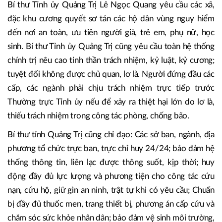
Bí thư Tỉnh ủy Quảng Trị Lê Ngọc Quang yêu cầu các xã,
đặc khu cương quyết sơ tán các hộ dân vùng nguy hiểm
đến nơi an toàn, ưu tiên người già, trẻ em, phụ nữ, học
sinh. Bí thư Tỉnh ủy Quảng Trị cũng yêu cầu toàn hệ thống
chính trị nêu cao tinh thần trách nhiệm, kỷ luật, kỷ cương;
tuyệt đối không được chủ quan, lơ là. Người đứng đầu các
cấp, các ngành phải chịu trách nhiệm trực tiếp trước
Thường trực Tỉnh ủy nếu để xảy ra thiệt hại lớn do lơ là,
thiếu trách nhiệm trong công tác phòng, chống bão.
Bí thư tỉnh Quảng Trị cũng chỉ đạo: Các sở ban, ngành, địa
phương tổ chức trực ban, trực chỉ huy 24/24; bảo đảm hệ
thống thông tin, liên lạc được thông suốt, kịp thời; huy
động đầy đủ lực lượng và phương tiện cho công tác cứu
nạn, cứu hộ, giữ gìn an ninh, trật tự khi có yêu cầu; Chuẩn
bị đầy đủ thuốc men, trang thiết bị, phương án cấp cứu và
chăm sóc sức khỏe nhân dân; bảo đảm vệ sinh môi trường,