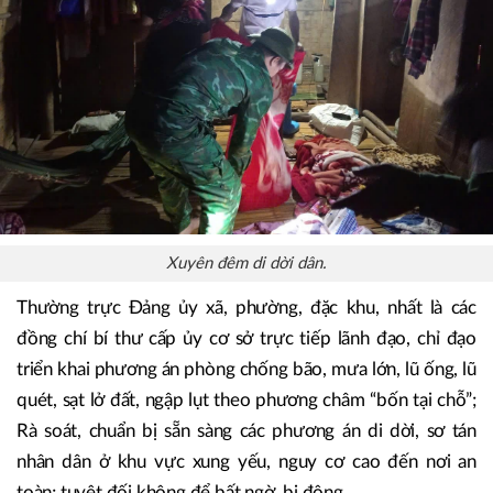
Xuyên đêm di dời dân.
Thường trực Đảng ủy xã, phường, đặc khu, nhất là các
đồng chí bí thư cấp ủy cơ sở trực tiếp lãnh đạo, chỉ đạo
triển khai phương án phòng chống bão, mưa lớn, lũ ống, lũ
quét, sạt lở đất, ngập lụt theo phương châm “bốn tại chỗ”;
Rà soát, chuẩn bị sẵn sàng các phương án di dời, sơ tán
nhân dân ở khu vực xung yếu, nguy cơ cao đến nơi an
toàn; tuyệt đối không để bất ngờ, bị động.