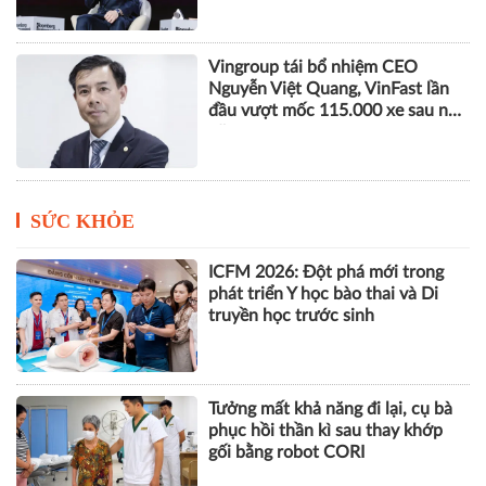
Vingroup tái bổ nhiệm CEO
Nguyễn Việt Quang, VinFast lần
đầu vượt mốc 115.000 xe sau nửa
năm
SỨC KHỎE
ICFM 2026: Đột phá mới trong
phát triển Y học bào thai và Di
truyền học trước sinh
Tưởng mất khả năng đi lại, cụ bà
phục hồi thần kì sau thay khớp
gối bằng robot CORI