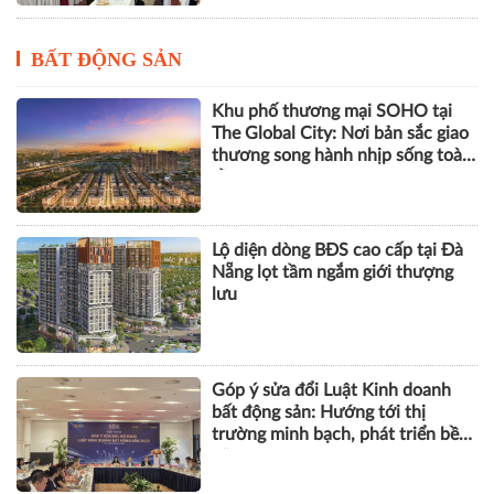
BẤT ĐỘNG SẢN
Khu phố thương mại SOHO tại
The Global City: Nơi bản sắc giao
thương song hành nhịp sống toàn
cầu
Lộ diện dòng BĐS cao cấp tại Đà
Nẵng lọt tầm ngắm giới thượng
lưu
Góp ý sửa đổi Luật Kinh doanh
bất động sản: Hướng tới thị
trường minh bạch, phát triển bền
vững