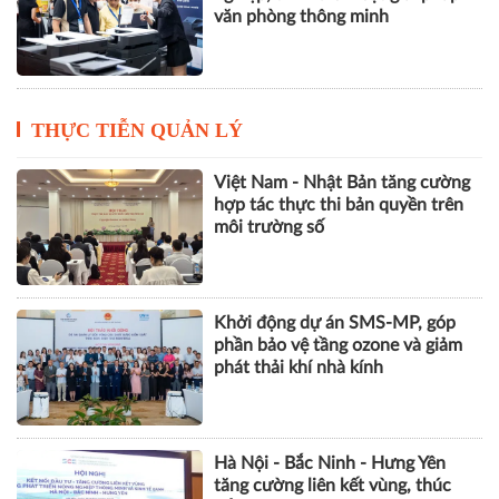
doanh nghiệp, thúc đẩy phát triển
logistics thông minh và bền vững
VietOffice 2026 quy tụ 130 doanh
nghiệp, trình diễn loạt giải pháp
văn phòng thông minh
THỰC TIỄN QUẢN LÝ
Việt Nam - Nhật Bản tăng cường
hợp tác thực thi bản quyền trên
môi trường số
Khởi động dự án SMS-MP, góp
phần bảo vệ tầng ozone và giảm