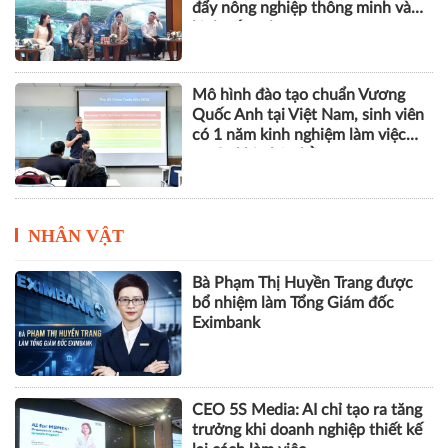
phát thải khí nhà kính
Hà Nội - Bắc Ninh - Hưng Yên
tăng cường liên kết vùng, thúc
đẩy nông nghiệp thông minh và
kinh tế xanh
Mô hình đào tạo chuẩn Vương
Quốc Anh tại Việt Nam, sinh viên
có 1 năm kinh nghiệm làm việc
trước khi nhận bằng
NHÂN VẬT
Bà Phạm Thị Huyền Trang được
bổ nhiệm làm Tổng Giám đốc