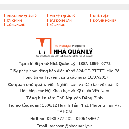
Cập nhật bằng chứng khoa học
trong chẩn đoán và điều trị bệnh
lý tiêu hóa - gan mật
KHOA HỌC QUẢN LÝ
CHUYỆN QUẢN LÝ
NHÂN VẬT
TÀI CHÍNH
BẤT ĐỘNG SẢN
DOANH NGHIỆP
CÔNG NGHỆ
SỨC KHỎE
Tạp chí điện tử Nhà Quản Lý - ISSN 1859- 0772
Giấy phép hoạt động báo điện tử số 324/GP-BTTTT của Bộ
Thông tin và Truyền thông cấp ngày 10/07/2017
Cơ quan chủ quản:
Viện Nghiên cứu và Đào tạo về quản lý -