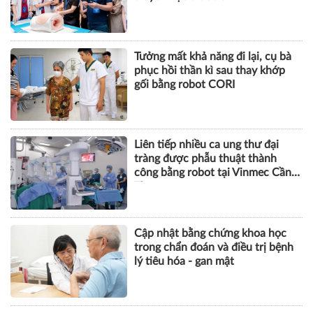
SỨC KHỎE
ICFM 2026: Đột phá mới trong
phát triển Y học bào thai và Di
truyền học trước sinh
Tưởng mất khả năng đi lại, cụ bà
phục hồi thần kì sau thay khớp
gối bằng robot CORI
Liên tiếp nhiều ca ung thư đại
tràng được phẫu thuật thành
công bằng robot tại Vinmec Cần
Thơ