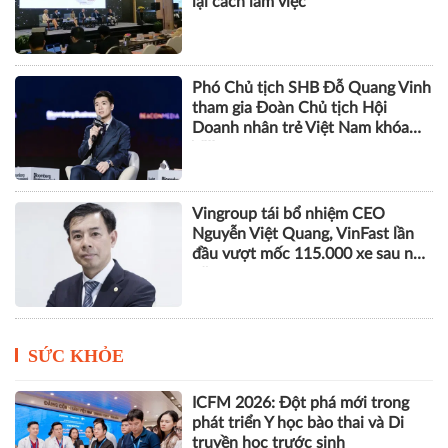
Eximbank
CEO 5S Media: AI chỉ tạo ra tăng
trưởng khi doanh nghiệp thiết kế
lại cách làm việc
Phó Chủ tịch SHB Đỗ Quang Vinh
tham gia Đoàn Chủ tịch Hội
Doanh nhân trẻ Việt Nam khóa
VIII
Vingroup tái bổ nhiệm CEO
Nguyễn Việt Quang, VinFast lần
đầu vượt mốc 115.000 xe sau nửa
năm