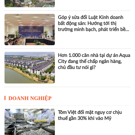
cầu
Lộ diện dòng BĐS cao cấp tại Đà
Nẵng lọt tầm ngắm giới thượng
lưu
Góp ý sửa đổi Luật Kinh doanh
bất động sản: Hướng tới thị
trường minh bạch, phát triển bền
vững
Hơn 1.000 căn nhà tại dự án Aqua
City đang thế chấp ngân hàng,
chủ đầu tư nói gì?