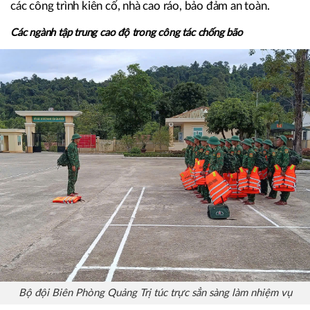
Tính đến 16h00 ngày 24/8, các địa phương đã cơ bản
hoàn thành công tác chuẩn bị sơ tán; người dân sẵn sàng di
chuyển khi có lệnh. Việc bố trí di dời tại chỗ cũng được
triển khai, chuyển dân từ các nhà tạm, thiếu kiên cố sang
các công trình kiên cố, nhà cao ráo, bảo đảm an toàn.
Các ngành tập trung cao độ trong công tác chống bão