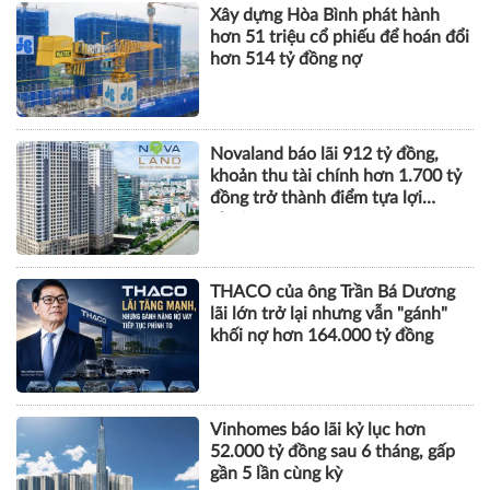
một thế giới nhiều biến
động
TÀI CHÍNH
Xây dựng Hòa Bình phát hành
hơn 51 triệu cổ phiếu để hoán đổi
hơn 514 tỷ đồng nợ
Novaland báo lãi 912 tỷ đồng,
khoản thu tài chính hơn 1.700 tỷ
đồng trở thành điểm tựa lợi
nhuận
THACO của ông Trần Bá Dương
lãi lớn trở lại nhưng vẫn "gánh"
khối nợ hơn 164.000 tỷ đồng