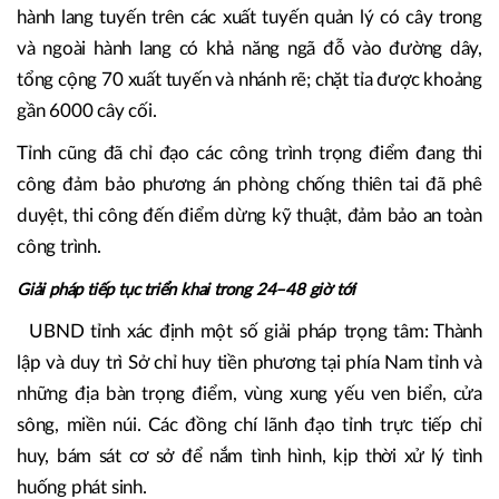
thực phẩm khác 245 tấn.
Nhiên liệu: Xăng 22.000 m3, dầu diezen 20.850 m3 An
toàn lưới điện, từ ngày 22 đến 23/8/2025 và tiếp tục
ngày 24/8/2025 các đơn vị đã tiến hành kiểm tra, rà soát
toàn bộ lưới điện QLVH; tổ chức thực hiện .phát quang
hành lang tuyến trên các xuất tuyến quản lý có cây trong
và ngoài hành lang có khả năng ngã đỗ vào đường dây,
tổng cộng 70 xuất tuyến và nhánh rẽ; chặt tỉa được khoảng
gần 6000 cây cối.
Tỉnh cũng đã chỉ đạo các công trình trọng điểm đang thi
công đảm bảo phương án phòng chống thiên tai đã phê
duyệt, thi công đến điểm dừng kỹ thuật, đảm bảo an toàn
công trình.
Giải pháp tiếp tục triển khai trong 24–48 giờ tới
UBND tỉnh xác định một số giải pháp trọng tâm: Thành