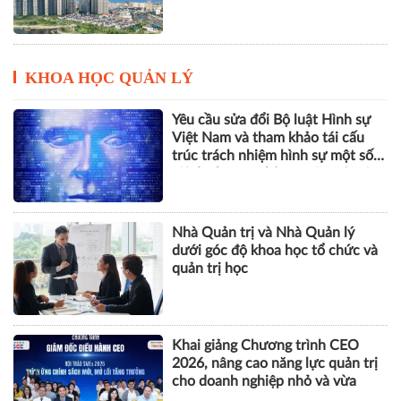
Vinhomes báo lãi kỷ lục hơn
52.000 tỷ đồng sau 6 tháng, gấp
gần 5 lần cùng kỳ
KHOA HỌC QUẢN LÝ
Yêu cầu sửa đổi Bộ luật Hình sự
Việt Nam và tham khảo tái cấu
trúc trách nhiệm hình sự một số
tội danh trong kỷ nguyên trí tuệ
nhân tạo
Nhà Quản trị và Nhà Quản lý
dưới góc độ khoa học tổ chức và
quản trị học