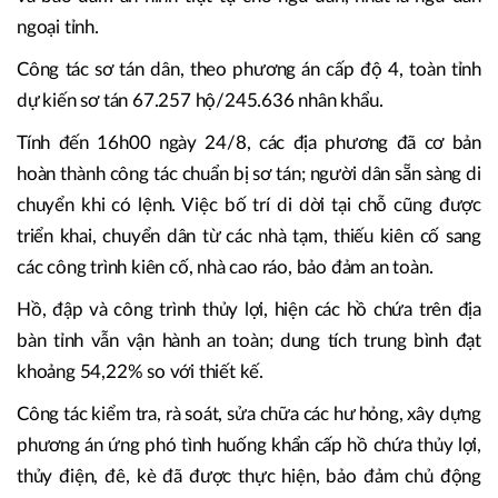
Công tác neo đậu được chỉ đạo quyết liệt, triển khai đồng
bộ, kịp thời, bảo đảm an toàn phương tiện, tài sản. Đặc
biệt, các địa phương đã phối hợp với lực lượng biên
phòng, công an bố trí nơi ăn ở tạm thời, chăm lo sinh hoạt
và bảo đảm an ninh trật tự cho ngư dân, nhất là ngư dân
ngoại tỉnh.
Công tác sơ tán dân, theo phương án cấp độ 4, toàn tỉnh
dự kiến sơ tán 67.257 hộ/245.636 nhân khẩu.
Tính đến 16h00 ngày 24/8, các địa phương đã cơ bản
hoàn thành công tác chuẩn bị sơ tán; người dân sẵn sàng di
chuyển khi có lệnh. Việc bố trí di dời tại chỗ cũng được
triển khai, chuyển dân từ các nhà tạm, thiếu kiên cố sang
các công trình kiên cố, nhà cao ráo, bảo đảm an toàn.
Hồ, đập và công trình thủy lợi, hiện các hồ chứa trên địa
bàn tỉnh vẫn vận hành an toàn; dung tích trung bình đạt