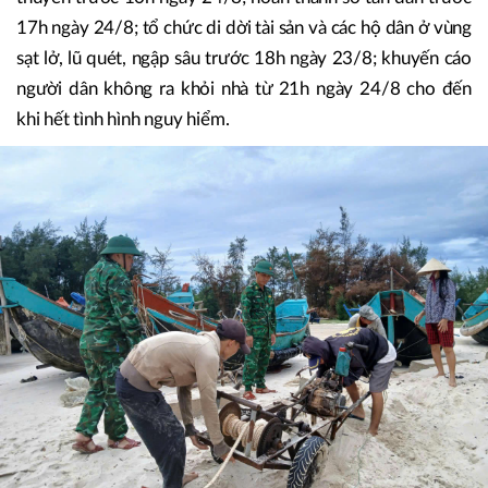
Theo đó UBND tỉnh yêu cầu các cấp, ngành, địa phương
tập trung cao độ cho công tác phòng chống bão, kiên
quyết không được lơ là, chủ quan. Nội dung công điện quy
định rõ mốc thời gian thực hiện: hoàn thành neo đậu tàu
thuyền trước 10h ngày 24/8; hoàn thành sơ tán dân trước
17h ngày 24/8; tổ chức di dời tài sản và các hộ dân ở vùng
sạt lở, lũ quét, ngập sâu trước 18h ngày 23/8; khuyến cáo
người dân không ra khỏi nhà từ 21h ngày 24/8 cho đến
khi hết tình hình nguy hiểm.