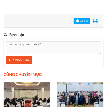
Bạn đang đọc bài viết
"Quảng Trị: Các ngành tập trung cao
độ cho chống bão"
tại chuyên mục
Thực tiễn Quản lý
.
Quảng Tri/ Chống Bão
Chia sẻ
Bình luận
Gửi bình luận