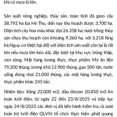
khoảng 54,22% so với thiết kế.
Công tác kiểm tra, rà soát, sửa chữa các hư hỏng, xây dựng
phương án ứng phó tình huống khẩn cấp hồ chứa thủy lợi,
thủy điện, đê, kè đã được thực hiện, bảo đảm chủ động
khi có mưa lũ lớn.
Sản xuất nông nghiệp, thủy sản, toàn tỉnh đã gieo cấy
38.792 ha lúa Hè Thu, đến nay thu hoạch được 3.700 ha.
Diện tích cây hoa màu khác đạt 26.358 ha; nuôi trồng thủy
sản chưa thu hoạch còn khoảng 9.360 ha, với 3.218 lồng
bè.Nguy cơ thiệt hại đối với diện tích sản xuất còn lại là rất
lớn nếu mưa lớn kéo dài, đặc biệt tại khu vực trũng thấp,
ven sông. Mặt hàng lương thực, thực phẩm: Mỳ ăn liền
79.200 thùng, lương khô 12.900 thùng, gạo 500 tấn, nước
uống đóng chai 21.000 thùng, các mặt hàng lương thực,