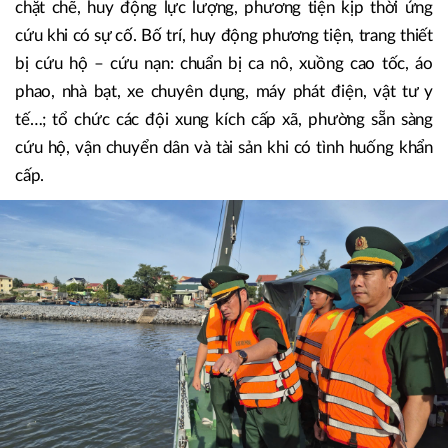
máy bơm. Hậu cần tại chỗ: bảo đảm lương thực, nước
uống, nhu yếu phẩm, thuốc men cho Nhân dân tại nơi sơ
tán. Phối hợp hiệp đồng giữa các lực lượng: Bộ Chỉ huy
Quân sự tỉnh, Bộ đội Biên phòng, Công an tỉnh, các sở,
ngành chuyên môn và chính quyền địa phương phối hợp
chặt chẽ, huy động lực lượng, phương tiện kịp thời ứng
cứu khi có sự cố. Bố trí, huy động phương tiện, trang thiết
bị cứu hộ – cứu nạn: chuẩn bị ca nô, xuồng cao tốc, áo
phao, nhà bạt, xe chuyên dụng, máy phát điện, vật tư y
tế…; tổ chức các đội xung kích cấp xã, phường sẵn sàng
cứu hộ, vận chuyển dân và tài sản khi có tình huống khẩn
cấp.