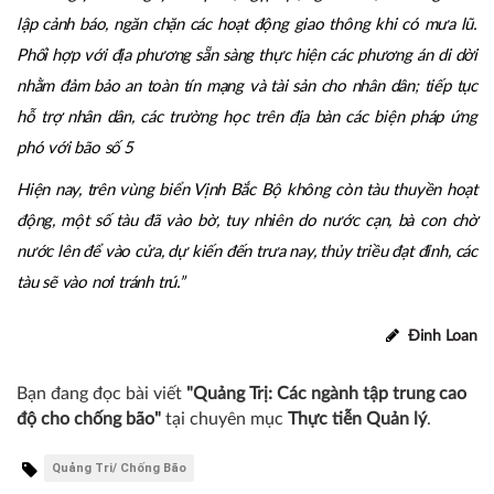
lên vị trí cao, chằng buộc đảm bảo an toàn.
Trên tuyến biên giới đất liền, phát huy phương châm “4 tại chỗ”
các đơn vị chủ động tuyên truyền bà con nhân dân thực hiện
nghiêm các biên pháp phòng, chống; triển khai lực lượng về các
nơi xung yếu có nguy cơ sạt lỡ, ngập lụt, ngầm tràn, sẵn sàng thiết
lập cảnh báo, ngăn chặn các hoạt động giao thông khi có mưa lũ.
Phối hợp với địa phương sẵn sàng thực hiện các phương án di dời
nhằm đảm bảo an toàn tín mạng và tài sản cho nhân dân; tiếp tục
hỗ trợ nhân dân, các trường học trên địa bàn các biện pháp ứng
phó với bão số 5
Hiện nay, trên vùng biển Vịnh Bắc Bộ không còn tàu thuyền hoạt
động, một số tàu đã vào bờ, tuy nhiên do nước cạn, bà con chờ
nước lên để vào cửa, dự kiến đến trưa nay, thủy triều đạt đỉnh, các
tàu sẽ vào nơi tránh trú.”
Đinh Loan