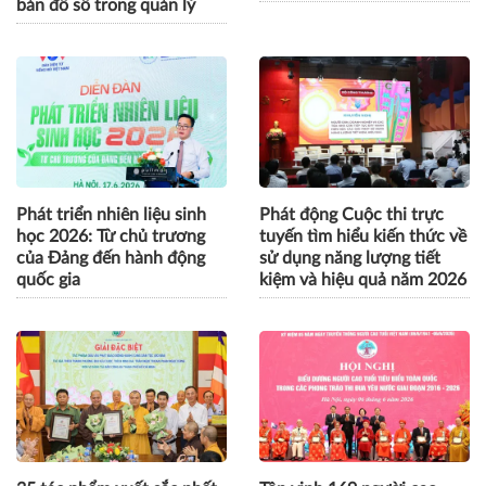
Hà Nội: Phường Phương
VSBF 2026 thúc đẩy hợp
Liệt gắn biển tuyến phố an
tác Việt Nam - Singapore vì
toàn thực phẩm, ứng dụng
tăng trưởng bền vững
bản đồ số trong quản lý
Phát triển nhiên liệu sinh
Phát động Cuộc thi trực
học 2026: Từ chủ trương
tuyến tìm hiểu kiến thức về
của Đảng đến hành động
sử dụng năng lượng tiết
quốc gia
kiệm và hiệu quả năm 2026