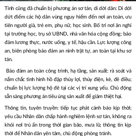
Tỉnh cũng đã chuẩn bị phương án sơ tán, di dời dân: Di dời
dứt điểm các hộ dân vùng nguy hiểm đến nơi an toàn, ưu
tiên người già, trẻ em, phụ nữ, học sinh. Bố trí nơi ăn nghỉ
tại trường học, trụ sở UBND, nhà văn hóa cộng đồng; bảo
đảm lương thực, nước uống, y tế, hậu cần. Lực lượng công
an, biên phòng bảo đảm an ninh trật tự, an toàn tại khu sơ
tán.
Bảo đảm an toàn công trình, hạ tầng, sản xuất: rà soát và
nắm chắc tình hình hồ đập thủy lợi, thủy điện, kè, đê điều;
chuẩn bị lực lượng hộ đê tại các vị trí xung yếu. Chủ động