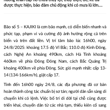
Quảng Trị đưa ra phương án bảo đảm an toàn công trình,
hạ tầng, sản xuất: rà soát và nắm chắc tình hình hồ đập
thủy lợi, thủy điện, kè, đê điều; chuẩn bị lực lượng hộ đê
tại các vị trí xung yếu. Chủ động sẵn sàng phương án tiêu
úng sản xuất để giảm thiệt hại. Công tác kiểm tra, rà soát,
sửa chữa các hư hỏng, xây dựng phương án ứng phó tình
huống khẩn cấp hồ chứa thủy lợi, thủy điện, đê, kè đã
được thực hiện, bảo đảm chủ động khi có mưa lũ lớn….
Bão số 5 – KAJIKI là cơn bão mạnh, có diễn biến nhanh và
phức tạp, phạm vi và cường độ ảnh hưởng rộng cả trên
biển và trên đất liền. Vị trí tâm bão lúc 16h00, ngày
24/8/2025: khoảng 17.5 độ Vĩ Bắc; 110.0 độ Kinh Đông,
cách Nghệ An khoảng 490km, cách Hà Tĩnh khoảng
460km về phía Đông Đông Nam, cách Bắc Quảng Trị
khoảng 400km về phía Đông. Sức gió mạnh nhất: cấp 13-
14 (134-166km/h), giật cấp 17.