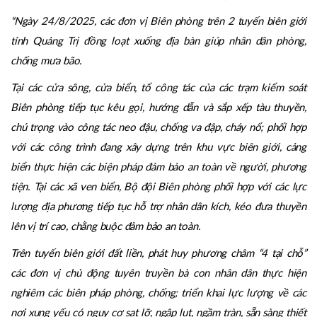
sẵn sàng phương án tiêu úng sản xuất để giảm thiệt hại.
Thông tin, tuyên truyền: tiếp tục phát cảnh báo kịp thời;
yêu cầu Nhân dân chấp hành nghiêm lệnh sơ tán, không ra
khỏi nơi trú ẩn trong thời gian bão, mưa lũ; thông tin kịp
thời để Nhân dân yên tâm, chủ động phòng tránh.
“Ngày 24/8/2025, các đơn vị Biên phòng trên 2 tuyến biên giới
tỉnh Quảng Trị đồng loạt xuống địa bàn giúp nhân dân phòng,
chống mưa bão.
Tại các cửa sông, cửa biển, tổ công tác của các trạm kiểm soát
Biên phòng tiếp tục kêu gọi, hướng dẫn và sắp xếp tàu thuyền,
chú trọng vào công tác neo đậu, chống va đập, cháy nổ; phối hợp
với các công trình đang xây dựng trên khu vực biên giới, cảng
biển thực hiện các biện pháp đảm bảo an toàn về người, phương
tiện. Tại các xã ven biển, Bộ đội Biên phòng phối hợp với các lực
lượng địa phương tiếp tục hỗ trợ nhân dân kích, kéo đưa thuyền