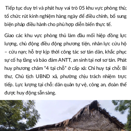
lập và duy trì Sở chỉ huy tiền phương tại phía Nam tỉnh và
những địa bàn trọng điểm, vùng xung yếu ven biển, cửa
sông, miền núi. Các đồng chí lãnh đạo tỉnh trực tiếp chỉ
huy, bám sát cơ sở để nắm tình hình, kịp thời xử lý tình
huống phát sinh.
Tiếp tục duy trì và phát huy vai trò 05 khu vực phòng thủ;
tổ chức rút kinh nghiệm hàng ngày để điều chỉnh, bổ sung
biện pháp điều hành cho phù hợp diễn biến thực tế.
Giao các khu vực phòng thủ làm đầu mối hiệp đồng lực
lượng, chủ động điều động phương tiện, nhân lực cứu hộ
– cứu nạn; hỗ trợ kịp thời công tác sơ tán dân, khắc phục
sự cố hạ tầng và bảo đảm ANTT, an sinh tại nơi sơ tán. Phát
huy phương châm “4 tại chỗ” ở cấp xã: Chỉ huy tại chỗ: Bí
thư, Chủ tịch UBND xã, phường chịu trách nhiệm trực
tiếp. Lực lượng tại chỗ: dân quân tự vệ, công an, đoàn thể