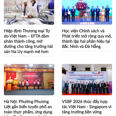
Yên tăng cường liên kết
Vương Quốc Anh tại Việt
vùng, thúc đẩy nông nghiệp
Nam, sinh viên có 1 năm
thông minh và kinh tế xanh
kinh nghiệm làm việc trước
khi nhận bằng
Hiệp định Thương mại Tự
Học viện Chính sách và
do Việt Nam – EFTA đàm
Phát triển mở rộng quy mô,
phán thành công, mở
thành lập hai phân hiệu tại
đường cho tăng trưởng hải
Bắc Ninh và Đà Nẵng
sản Na Uy mạnh mẽ hơn