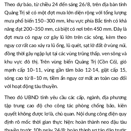
Bộ đội Biên Phòng Quảng Trị túc trực sẳn sàng làm nhiệm vụ
Theo dự báo, từ chiều 24 đến sáng 26/8, trên địa bàn tỉnh
Quảng Trị sẽ có một đợt mưa lớn diện rộng với tổng lượng
mưa phổ biến 150–300 mm, khu vực phía Bắc tỉnh có khả
năng đạt 200–350 mm, cá biệt có nơi trên 450 mm. Đây là
đợt mưa có nguy cơ gây lũ lớn trên các sông, kèm theo
nguy cơ rất cao xảy ra lũ ống, lũ quét, sạt lở đất ở vùng núi,
đồng thời gây ngập lụt tại các vùng trũng thấp, ven sông và
khu vực đô thị. Trên vùng biển Quảng Trị (Cồn Cỏ), gió
mạnh cấp 10–11, vùng gần tâm bão 12-14, giật cấp 15,
sóng cao từ 8–10 m, tiềm ẩn nguy cơ mất an toàn cao đối
với hoạt động tàu thuyền.