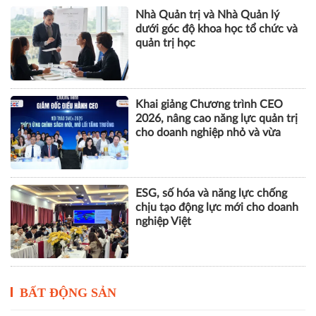
Nhà Quản trị và Nhà Quản lý
dưới góc độ khoa học tổ chức và
quản trị học
Khai giảng Chương trình CEO
2026, nâng cao năng lực quản trị
cho doanh nghiệp nhỏ và vừa
ESG, số hóa và năng lực chống
chịu tạo động lực mới cho doanh
nghiệp Việt
BẤT ĐỘNG SẢN