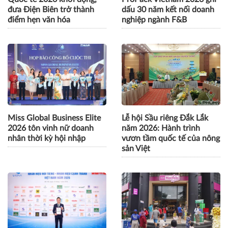
đưa Điện Biên trở thành
dấu 30 năm kết nối doanh
điểm hẹn văn hóa
nghiệp ngành F&B
Miss Global Business Elite
Lễ hội Sầu riêng Đắk Lắk
2026 tôn vinh nữ doanh
năm 2026: Hành trình
nhân thời kỳ hội nhập
vươn tầm quốc tế của nông
sản Việt