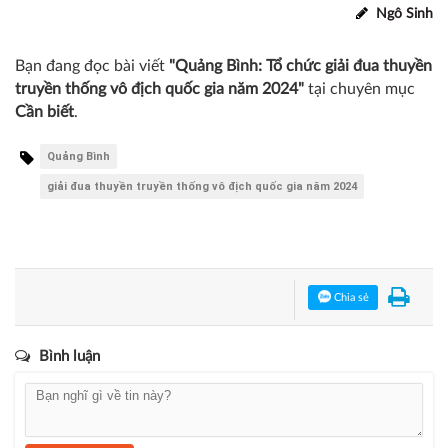
Ngô Sinh
Bạn đang đọc bài viết
"Quảng Bình: Tổ chức giải đua thuyền
truyền thống vô địch quốc gia năm 2024"
tại chuyên mục
Cần biết
.
Quảng Bình
giải đua thuyền truyền thống vô địch quốc gia năm 2024
Chia sẻ
Bình luận