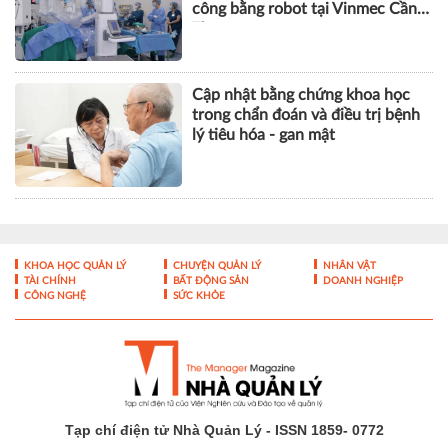
công bằng robot tại Vinmec Cần
Thơ
Cập nhật bằng chứng khoa học
trong chẩn đoán và điều trị bệnh
lý tiêu hóa - gan mật
KHOA HỌC QUẢN LÝ
CHUYỆN QUẢN LÝ
NHÂN VẬT
TÀI CHÍNH
BẤT ĐỘNG SẢN
DOANH NGHIỆP
CÔNG NGHỆ
SỨC KHỎE
Tạp chí điện tử Nhà Quản Lý - ISSN 1859- 0772