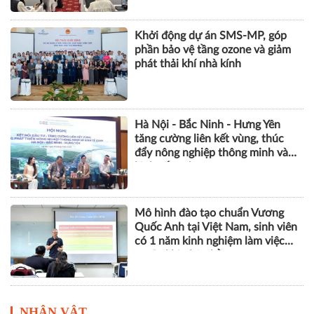
Khởi động dự án SMS-MP, góp
phần bảo vệ tầng ozone và giảm
phát thải khí nhà kính
Hà Nội - Bắc Ninh - Hưng Yên
tăng cường liên kết vùng, thúc
đẩy nông nghiệp thông minh và
kinh tế xanh
Mô hình đào tạo chuẩn Vương
Quốc Anh tại Việt Nam, sinh viên
có 1 năm kinh nghiệm làm việc
trước khi nhận bằng
NHÂN VẬT