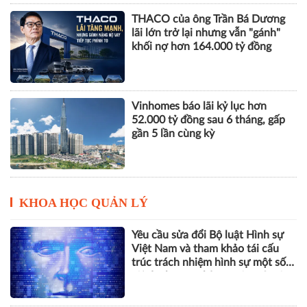
THACO của ông Trần Bá Dương
lãi lớn trở lại nhưng vẫn "gánh"
khối nợ hơn 164.000 tỷ đồng
Vinhomes báo lãi kỷ lục hơn
52.000 tỷ đồng sau 6 tháng, gấp
gần 5 lần cùng kỳ
KHOA HỌC QUẢN LÝ
Yêu cầu sửa đổi Bộ luật Hình sự
Việt Nam và tham khảo tái cấu
trúc trách nhiệm hình sự một số
tội danh trong kỷ nguyên trí tuệ
nhân tạo