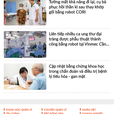
Tưởng mất khả năng đi lại, cụ bà
phục hồi thần kì sau thay khớp
gối bằng robot CORI
Liên tiếp nhiều ca ung thư đại
tràng được phẫu thuật thành
công bằng robot tại Vinmec Cần
Thơ
Cập nhật bằng chứng khoa học
trong chẩn đoán và điều trị bệnh
lý tiêu hóa - gan mật
KHOA HỌC QUẢN LÝ
CHUYỆN QUẢN LÝ
NHÂN VẬT
TÀI CHÍNH
BẤT ĐỘNG SẢN
DOANH NGHIỆP