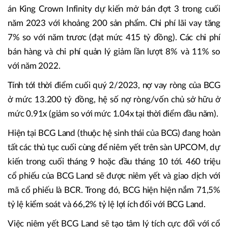
án King Crown Infinity dự kiến mở bán đợt 3 trong cuối
năm 2023 với khoảng 200 sản phẩm. Chi phí lãi vay tăng
7% so với năm trươc (đạt mức 415 tỷ đồng). Các chi phí
bán hàng và chi phí quản lý giảm lần lượt 8% và 11% so
với năm 2022.
Tính tới thời điểm cuối quý 2/2023, nợ vay ròng của BCG
ở mức 13.200 tỷ đồng, hệ số nợ ròng/vốn chủ sở hữu ở
mức 0.91x (giảm so với mức 1.04x tại thời điểm đầu năm).
Hiện tại BCG Land (thuộc hệ sinh thái của BCG) đang hoàn
tất các thủ tục cuối cùng để niêm yết trên sàn UPCOM, dự
kiến trong cuối tháng 9 hoặc đầu tháng 10 tới. 460 triệu
cổ phiếu của BCG Land sẽ được niêm yết và giao dịch với
mã cổ phiếu là BCR. Trong đó, BCG hiện hiện nắm 71,5%
tỷ lệ kiểm soát và 66,2% tỷ lệ lợi ích đối với BCG Land.
Việc niêm yết BCG Land sẽ tạo tâm lý tích cực đối với cổ