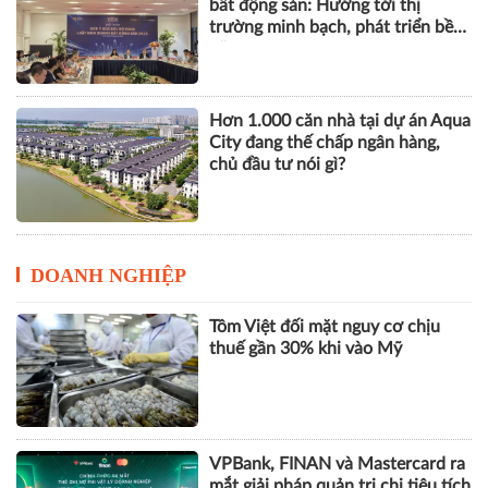
bất động sản: Hướng tới thị
trường minh bạch, phát triển bền
vững
Hơn 1.000 căn nhà tại dự án Aqua
City đang thế chấp ngân hàng,
chủ đầu tư nói gì?
DOANH NGHIỆP
Tôm Việt đối mặt nguy cơ chịu
thuế gần 30% khi vào Mỹ
VPBank, FINAN và Mastercard ra
mắt giải pháp quản trị chi tiêu tích