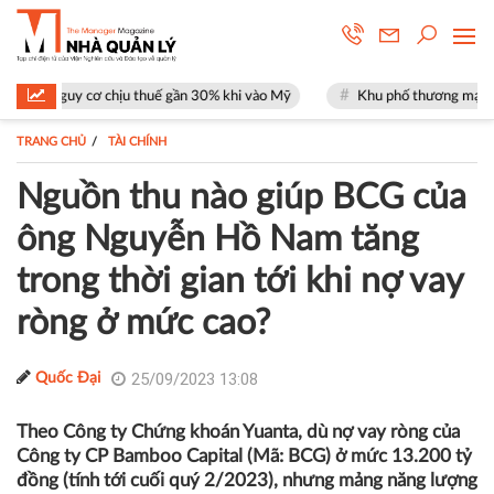
ơ chịu thuế gần 30% khi vào Mỹ
Khu phố thương mại SOHO tại The Glo
TRANG CHỦ
TÀI CHÍNH
Nguồn thu nào giúp BCG của
ông Nguyễn Hồ Nam tăng
trong thời gian tới khi nợ vay
ròng ở mức cao?
25/09/2023 13:08
Quốc Đại
Theo Công ty Chứng khoán Yuanta, dù nợ vay ròng của
Công ty CP Bamboo Capital (Mã: BCG) ở mức 13.200 tỷ
đồng (tính tới cuối quý 2/2023), nhưng mảng năng lượng