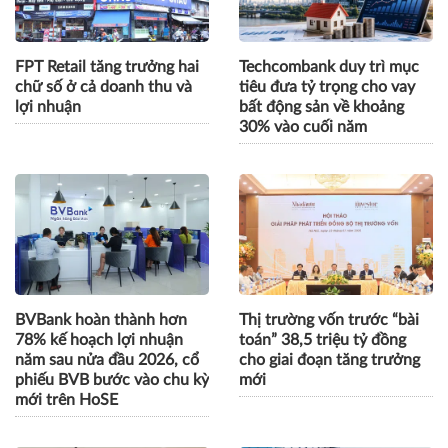
FPT Retail tăng trưởng hai
Techcombank duy trì mục
chữ số ở cả doanh thu và
tiêu đưa tỷ trọng cho vay
lợi nhuận
bất động sản về khoảng
30% vào cuối năm
BVBank hoàn thành hơn
Thị trường vốn trước “bài
78% kế hoạch lợi nhuận
toán” 38,5 triệu tỷ đồng
năm sau nửa đầu 2026, cổ
cho giai đoạn tăng trưởng
phiếu BVB bước vào chu kỳ
mới
mới trên HoSE