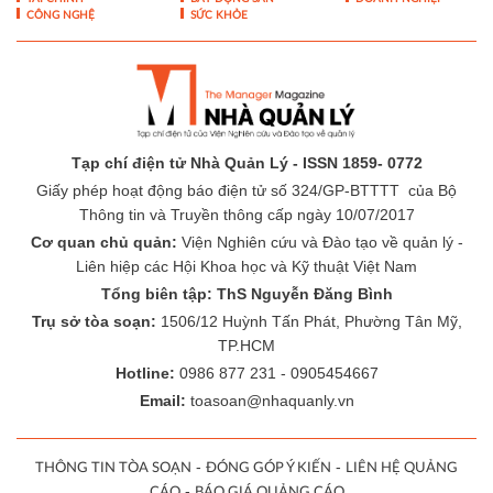
CÔNG NGHỆ
SỨC KHỎE
Tạp chí điện tử Nhà Quản Lý - ISSN 1859- 0772
Giấy phép hoạt động báo điện tử số 324/GP-BTTTT của Bộ
Thông tin và Truyền thông cấp ngày 10/07/2017
Cơ quan chủ quản:
Viện Nghiên cứu và Đào tạo về quản lý -
Liên hiệp các Hội Khoa học và Kỹ thuật Việt Nam
Tổng biên tập: ThS Nguyễn Đăng Bình
Trụ sở tòa soạn:
1506/12 Huỳnh Tấn Phát, Phường Tân Mỹ,
TP.HCM
Hotline:
0986 877 231 - 0905454667
Email:
toasoan@nhaquanly.vn
-
-
THÔNG TIN TÒA SOẠN
ĐÓNG GÓP Ý KIẾN
LIÊN HỆ QUẢNG
-
CÁO
BÁO GIÁ QUẢNG CÁO