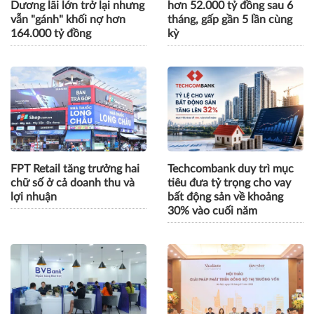
THACO của ông Trần Bá
Vinhomes báo lãi kỷ lục
Dương lãi lớn trở lại nhưng
hơn 52.000 tỷ đồng sau 6
vẫn "gánh" khối nợ hơn
tháng, gấp gần 5 lần cùng
164.000 tỷ đồng
kỳ
FPT Retail tăng trưởng hai
Techcombank duy trì mục
chữ số ở cả doanh thu và
tiêu đưa tỷ trọng cho vay
lợi nhuận
bất động sản về khoảng
30% vào cuối năm