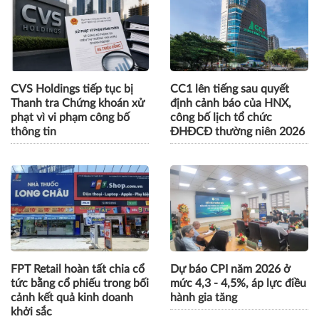
Tăng trưởng nửa năm
Vững vàng trước biến
22,5%, Techcombank đạt
động, VPBank duy trì tăng
lợi nhuận quý 2 cao nhất từ
trưởng mạnh mẽ nửa đầu
trước tới nay
năm 2026
CVS Holdings tiếp tục bị
CC1 lên tiếng sau quyết
Thanh tra Chứng khoán xử
định cảnh báo của HNX,
phạt vì vi phạm công bố
công bố lịch tổ chức
thông tin
ĐHĐCĐ thường niên 2026