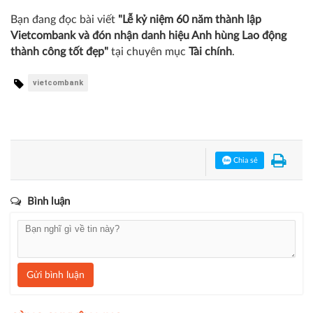
nhấn để nhân lên gấp bội niềm tự hào của lớp lớp thế
hệ cán bộ, nhân viên Vietcombank qua các thời kì.
Liên Liên
Bạn đang đọc bài viết
"Lễ kỷ niệm 60 năm thành lập
Vietcombank và đón nhận danh hiệu Anh hùng Lao động
thành công tốt đẹp"
tại chuyên mục
Tài chính
.
vietcombank
Chia sẻ
Bình luận