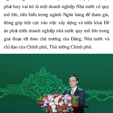
với xử lý nợ xấu giai đoạn 2021-2025”, phấn đấu sớm
trở thành ngân hàng phát triển ngang tầm khu vực
trong đó cần tập trung đầu tư, phấn đấu sớm đạt mức
độ trưởng thành về chuyển đổi số thuộc nhóm các
ngân hàng dẫn đầu khu vực ASEAN; (iii) Tích cực
phát huy vai trò là một doanh nghiệp Nhà nước có quy
mô lớn, tiêu biểu trong ngành Ngân hàng để tham gia,
đóng góp tích cực vào việc xây dựng và triển khai Đề
án phát triển doanh nghiệp nhà nước quy mô lớn trong
giai đoạn tới theo chủ trương của Đảng, Nhà nước và
chỉ đạo của Chính phủ, Thủ tướng Chính phủ.