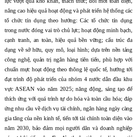
Trong bối cảnh tình hình thế giới dự báo tiếp tục diễn
biến phức tạp, khó lường, Thủ tướng đề nghị ngành
Ngân hàng cần tiếp tục phát huy những thành quả đạt
được; tập trung khắc phục những hạn chế, bất cập; nỗ
lực vượt qua khó khăn, thách thức; đổi mới toàn diện,
nâng cao hiệu quả hoạt động và phát triển hệ thống các
tổ chức tín dụng theo hướng: Các tổ chức tín dụng
trong nước đóng vai trò chủ lực; hoạt động minh bạch,
cạnh tranh, an toàn, hiệu quả bền vững; cấu trúc đa
dạng về sở hữu, quy mô, loại hình; dựa trên nền tảng
công nghệ, quản trị ngân hàng tiên tiến, phù hợp với
chuẩn mực hoạt động theo thông lệ quốc tế, hướng tới
đạt trình độ phát triển của nhóm 4 nước dẫn đầu khu
vực ASEAN vào năm 2025; năng động, sáng tạo để