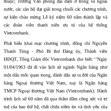
đồng chí lãnh đạo các Phòng/Ban/Trung tâm tại Trụ sở
chính và Trưởng các bộ phận của Trụ sở chính tại các
khu vực; các đ/c là Giám đốc các chi nhánh trên cả
nước, Chủ tịch HĐTV và Giám đốc các Công ty trực
thuộc; Trưởng Văn phòng đại diện ở trong và ngoài
nước, các cán bộ đạt giải trong chuỗi các chương trình,
sự kiện chào mừng Lễ kỷ niệm 60 năm thành lập và
các đoàn viên thanh niên ưu tú của hệ thống
Vietcombank.
Phát biểu khai mạc chương trình, đồng chí Nguyễn
Thanh Tùng - Phó Bí thư Đảng ủy, Thành viên
HĐQT, Tổng Giám đốc Vietcombank cho biết: ‘’Ngày
01/04/1963 đã đi vào lịch sử ngành Ngân hàng như
một dấu mốc quan trọng, đánh dấu sự ra đời của Ngân