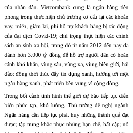
được, đóng góp quan trọng vào thành tựu chung của
ngành Ngân hàng và cả nước. Vietcombank đã chủ
động, tích cực tham gia hỗ trợ, xử lý các tổ chức tín
dụng yếu kém, góp phần ổn định tình hình, giữ vững
an ninh tiền tệ, tín dụng, ngân hàng, củng cố niềm tin
của nhân dân. Vietcombank cũng là ngân hàng tiên
phong trong thực hiện chủ trương cơ cấu lại các khoản
vay, miễn, giảm lãi, phí hỗ trợ khách hàng bị tác động
của đại dịch Covid-19; chú trọng thực hiện các chính
sách an sinh xã hội, trong đó từ năm 2012 đến nay đã
dành hơn 3.000 tỷ đồng để hỗ trợ người dân có hoàn
cảnh khó khăn, vùng sâu, vùng xa, vùng biên giới, hải
đảo; đồng thời thúc đẩy tín dụng xanh, hướng tới một
ngân hàng xanh, phát triển bền vững vì cộng đồng.