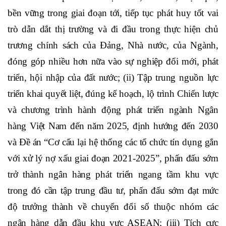
cùng toàn thể cán bộ, nhân viên Vietcombank hãy kế
thừa những thành tựu xuất sắc mà Vietcombank đã đạt
được trong 60 năm qua và phát huy cao độ bản lĩnh, trí
tuệ, tinh thần đổi mới, sáng tạo để tiếp tục đưa
Vietcombank phát triển mạnh mẽ, an toàn, hiệu quả,
bền vững trong giai đoạn tới, tiếp tục phát huy tốt vai
trò dẫn dắt thị trường và đi đầu trong thực hiện chủ
trương chính sách của Đảng, Nhà nước, của Ngành,
đóng góp nhiều hơn nữa vào sự nghiệp đổi mới, phát
triển, hội nhập của đất nước; (ii) Tập trung nguồn lực
triển khai quyết liệt, đúng kế hoạch, lộ trình Chiến lược
và chương trình hành động phát triển ngành Ngân
hàng Việt Nam đến năm 2025, định hướng đến 2030
và Đề án “Cơ cấu lại hệ thống các tổ chức tín dụng gắn