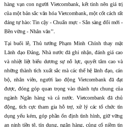
hàng Ngoại thương Việt Nam, nay là Ngân hàng
TMCP Ngoại thương Việt Nam (Vietcombank). Hành
trình lịch sử 60 năm đã qua thấm đẫm công sức và trí
tuệ của bao thế hệ, chất chứa niềm tin và tình yêu của
hàng vạn con người Vietcombank, kết tinh nên giá trị
của một bản sắc văn hóa Vietcombank, một cốt cách rất
đáng tự hào: Tin cậy - Chuẩn mực - Sẵn sàng đổi mới -
Bền vững - Nhân văn’’.
Tại buổi lễ, Thủ tướng Phạm Minh Chính thay mặt
Lãnh đạo Đảng, Nhà nước đã ghi nhận, đánh giá cao
và nhiệt liệt biểu dương sự nỗ lực, quyết tâm cao và
những thành tích xuất sắc mà các thế hệ lãnh đạo, cán
bộ, nhân viên, người lao động Vietcombank đã đạt