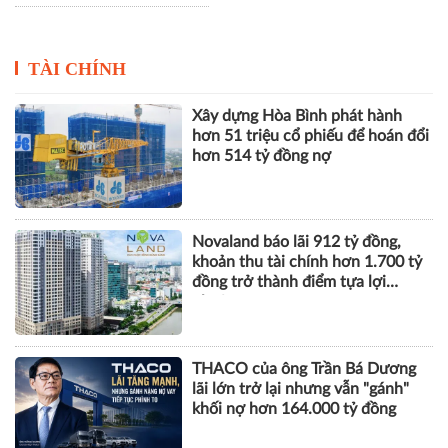
FPT Retail hoàn tất chia cổ
Dự báo CPI năm 2026 ở
tức bằng cổ phiếu trong bối
mức 4,3 - 4,5%, áp lực điều
cảnh kết quả kinh doanh
hành gia tăng
khởi sắc
TÀI CHÍNH
Xây dựng Hòa Bình phát hành
hơn 51 triệu cổ phiếu để hoán đổi
hơn 514 tỷ đồng nợ
Novaland báo lãi 912 tỷ đồng,
khoản thu tài chính hơn 1.700 tỷ
đồng trở thành điểm tựa lợi
nhuận