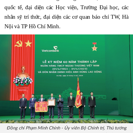
vị thuộc NHNN, các Giám đốc Chi nhánh NHNN
trong cả nước; đại diện đối tác chiến lược; đại diện lãnh
đạo các định chế tài chính/ngân hàng/các tập đoàn kinh
tế/các tổng công ty, khách hàng doanh nghiệp, đối tác
của Vietcombank trong và ngoài nước, các tổ chức
quốc tế, đại diện các Học viện, Trường Đại học, các
nhân sỹ trí thức, đại diện các cơ quan báo chí TW, Hà
Nội và TP Hồ Chí Minh.