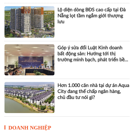
Khu phố thương mại SOHO tại
The Global City: Nơi bản sắc giao
thương song hành nhịp sống toàn
cầu
Lộ diện dòng BĐS cao cấp tại Đà
Nẵng lọt tầm ngắm giới thượng
lưu
Góp ý sửa đổi Luật Kinh doanh
bất động sản: Hướng tới thị
trường minh bạch, phát triển bền
vững
Hơn 1.000 căn nhà tại dự án Aqua
City đang thế chấp ngân hàng,