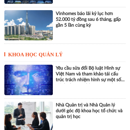
THACO của ông Trần Bá Dương
lãi lớn trở lại nhưng vẫn "gánh"
khối nợ hơn 164.000 tỷ đồng
Vinhomes báo lãi kỷ lục hơn
52.000 tỷ đồng sau 6 tháng, gấp
gần 5 lần cùng kỳ
KHOA HỌC QUẢN LÝ
Yêu cầu sửa đổi Bộ luật Hình sự
Việt Nam và tham khảo tái cấu
trúc trách nhiệm hình sự một số
tội danh trong kỷ nguyên trí tuệ