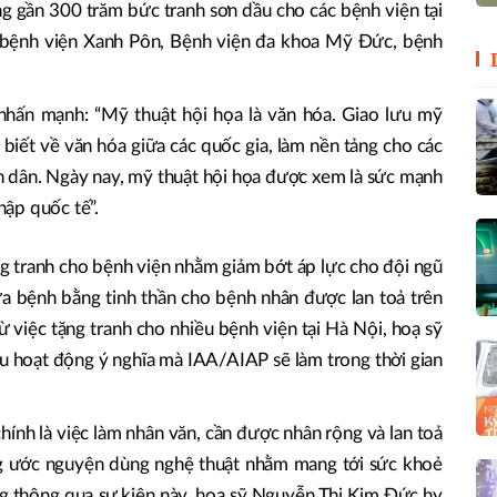
ặng gần 300 trăm bức tranh sơn dầu cho các bệnh viện tại
 bệnh viện Xanh Pôn, Bệnh viện đa khoa Mỹ Đức, bệnh
nhấn mạnh: “Mỹ thuật hội họa là văn hóa. Giao lưu mỹ
 biết về văn hóa giữa các quốc gia, làm nền tảng cho các
hân dân. Ngày nay, mỹ thuật hội họa được xem là sức mạnh
hập quốc tế”.
g tranh cho bệnh viện nhằm giảm bớt áp lực cho đội ngũ
ữa bệnh bằng tinh thần cho bệnh nhân được lan toả trên
từ việc tặng tranh cho nhiều bệnh viện tại Hà Nội, hoạ sỹ
u hoạt động ý nghĩa mà IAA/AIAP sẽ làm trong thời gian
hính là việc làm nhân văn, cần được nhân rộng và lan toả
g ước nguyện dùng nghệ thuật nhằm mang tới sức khoẻ
ũng thông qua sự kiện này, hoạ sỹ Nguyễn Thị Kim Đức hy