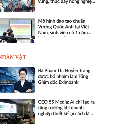
vùng, thúc đẩy nông nghiệp
thông minh và kinh tế xanh
Mô hình đào tạo chuẩn
Vương Quốc Anh tại Việt
Nam, sinh viên có 1 năm
kinh nghiệm làm việc trước
khi nhận bằng
NHÂN VẬT
Bà Phạm Thị Huyền Trang
được bổ nhiệm làm Tổng
Giám đốc Eximbank
CEO 5S Media: AI chỉ tạo ra
tăng trưởng khi doanh
nghiệp thiết kế lại cách làm
việc