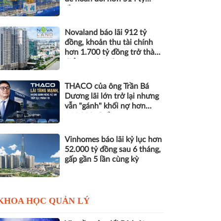
đồng nợ
Novaland báo lãi 912 tỷ
đồng, khoản thu tài chính
hơn 1.700 tỷ đồng trở thành
điểm tựa lợi nhuận
THACO của ông Trần Bá
Dương lãi lớn trở lại nhưng
vẫn "gánh" khối nợ hơn
164.000 tỷ đồng
Vinhomes báo lãi kỷ lục hơn
52.000 tỷ đồng sau 6 tháng,
gấp gần 5 lần cùng kỳ
KHOA HỌC QUẢN LÝ