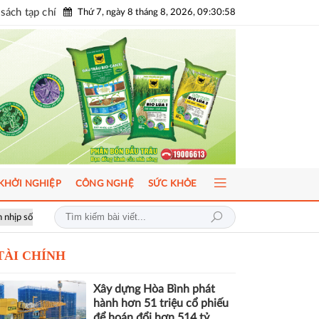
sách tạp chí
Thứ 7, ngày 8 tháng 8, 2026, 09:31:00
KHỞI NGHIỆP
CÔNG NGHỆ
SỨC KHỎE
ICFM 2026: Đột phá mới trong phát triển Y học bào thai và Di truyền h
TÀI CHÍNH
Xây dựng Hòa Bình phát
hành hơn 51 triệu cổ phiếu
để hoán đổi hơn 514 tỷ