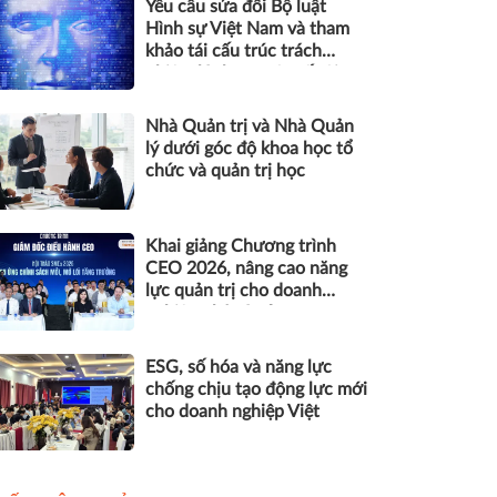
Yêu cầu sửa đổi Bộ luật
Hình sự Việt Nam và tham
khảo tái cấu trúc trách
nhiệm hình sự một số tội
danh trong kỷ nguyên trí tuệ
nhân tạo
Nhà Quản trị và Nhà Quản
lý dưới góc độ khoa học tổ
chức và quản trị học
Khai giảng Chương trình
CEO 2026, nâng cao năng
lực quản trị cho doanh
nghiệp nhỏ và vừa
ESG, số hóa và năng lực
chống chịu tạo động lực mới
cho doanh nghiệp Việt