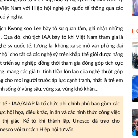
 Việt Nam với Hiệp hội nghệ sỹ quốc tế thông qua các
 có ý nghĩa.
ủ tịch Kwang soo Lee bày tỏ sự quan tâm, ghi nhận những
. Qua đó, chủ tịch IAA bày tỏ khi Việt Nam tham gia là
ghệ sỹ quốc tế, tương lai không xa sẽ mở văn phòng đại
 hội cho tất cả các nghệ sỹ trên khắp thế giới được nâng
t triển sự nghiệp đồng thời tham gia đóng góp tích cực
g, mang các giá trị tinh thần lớn lao của nghệ thuật góp
g cho mọi người trước áp lực cạnh tranh, nhất là trẻ em
inh sống ở vùng sâu, vùng xa, vùng khó khăn…
ốc tế - IAA/AIAP là tổ chức phi chính phủ bao gồm các
vực hội họa, điêu khắc, in ấn và các hình thức công việc
 thị giác. Kể từ khi thành lập, Unesco đã trao cho
nesco với tư cách Hiệp hội tư vấn.