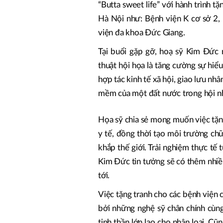
“Butta sweet life” với hành trình t
Hà Nội như: Bệnh viện K cơ sở 2,
viện đa khoa Đức Giang.
Tại buổi gặp gỡ, hoạ sỹ Kim Đức 
thuật hội họa là tăng cường sự hiểu
hợp tác kinh tế xã hội, giao lưu n
mềm của một đất nước trong hội n
Họa sỹ chia sẻ mong muốn việc tặn
y tế, đồng thời tạo môi trường ch
khắp thế giới. Trải nghiệm thực tế 
Kim Đức tin tưởng sẽ có thêm nhiề
tới.
Việc tặng tranh cho các bệnh viện c
bởi những nghệ sỹ chân chính cùn
tinh thần lớn lao cho nhân loại. C