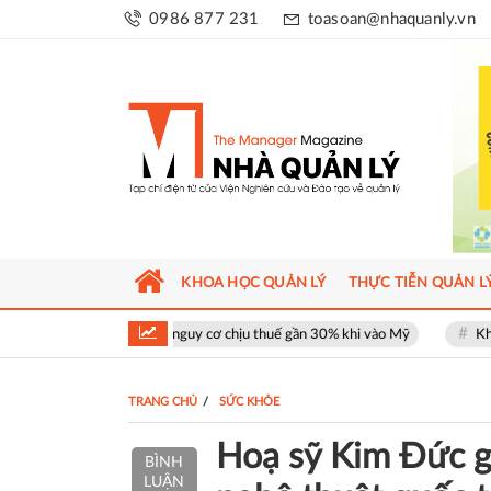
0986 877 231
toasoan@nhaquanly.vn
KHOA HỌC QUẢN LÝ
THỰC TIỄN QUẢN L
ối mặt nguy cơ chịu thuế gần 30% khi vào Mỹ
Khu phố thương mại SOH
TRANG CHỦ
SỨC KHỎE
Hoạ sỹ Kim Đức g
BÌNH
LUẬN