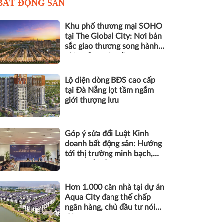
BẤT ĐỘNG SẢN
Khu phố thương mại SOHO
tại The Global City: Nơi bản
sắc giao thương song hành
nhịp sống toàn cầu
Lộ diện dòng BĐS cao cấp
tại Đà Nẵng lọt tầm ngắm
giới thượng lưu
Góp ý sửa đổi Luật Kinh
doanh bất động sản: Hướng
tới thị trường minh bạch,
phát triển bền vững
Hơn 1.000 căn nhà tại dự án
Aqua City đang thế chấp
ngân hàng, chủ đầu tư nói
gì?