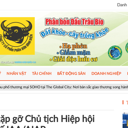
Danh 
Ý
NHÂN VẬT
TÀI CHÍNH
BẤT ĐỘNG SẢN
DOANH NGHIỆP
O tại The Global City: Nơi bản sắc giao thương song hành nhịp sống toàn cầu
ặp gỡ Chủ tịch Hiệp hội