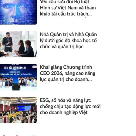
Yêu cầu sửa đổi Bộ luật
Hình sự Việt Nam và tham
khảo tái cấu trúc trách
nhiệm hình sự một số tội
danh trong kỷ nguyên trí tuệ
nhân tạo
Nhà Quản trị và Nhà Quản
lý dưới góc độ khoa học tổ
chức và quản trị học
Khai giảng Chương trình
CEO 2026, nâng cao năng
lực quản trị cho doanh
nghiệp nhỏ và vừa
ESG, số hóa và năng lực
chống chịu tạo động lực mới
cho doanh nghiệp Việt