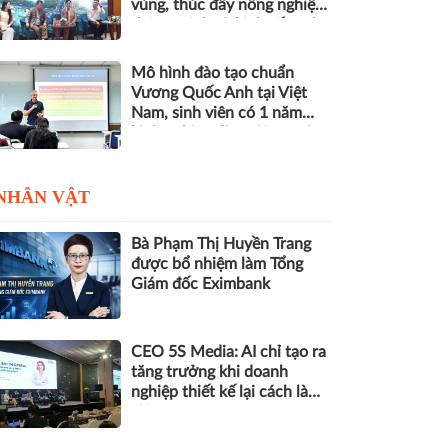
vùng, thúc đẩy nông nghiệp
thông minh và kinh tế xanh
Mô hình đào tạo chuẩn
Vương Quốc Anh tại Việt
Nam, sinh viên có 1 năm
kinh nghiệm làm việc trước
khi nhận bằng
NHÂN VẬT
Bà Phạm Thị Huyền Trang
được bổ nhiệm làm Tổng
Giám đốc Eximbank
CEO 5S Media: AI chỉ tạo ra
tăng trưởng khi doanh
nghiệp thiết kế lại cách làm
việc