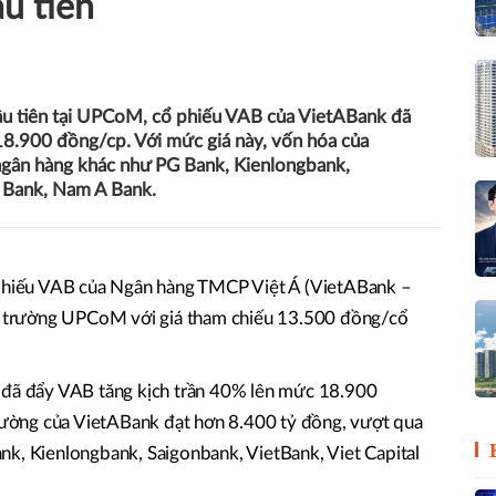
ầu tiên
đầu tiên tại UPCoM, cổ phiếu VAB của VietABank đã
8.900 đồng/cp. Với mức giá này, vốn hóa của
ngân hàng khác như PG Bank, Kienlongbank,
l Bank, Nam A Bank.
 phiếu VAB của Ngân hàng TMCP Việt Á (VietABank –
hị trường UPCoM với giá tham chiếu 13.500 đồng/cổ
 đã đẩy VAB tăng kịch trần 40% lên mức 18.900
trường của VietABank đạt hơn 8.400 tỷ đồng, vượt qua
nk, Kienlongbank, Saigonbank, VietBank, Viet Capital