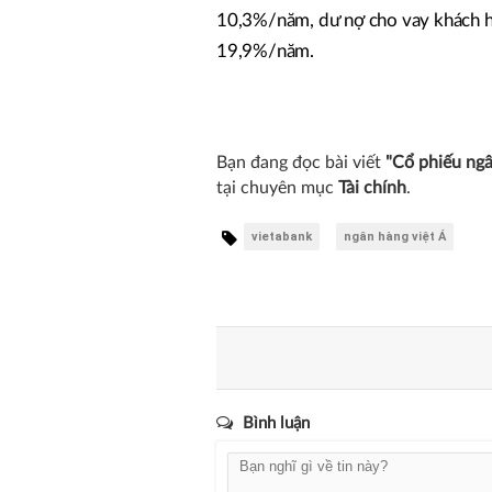
10,3%/năm, dư nợ cho vay khách h
19,9%/năm.
Bạn đang đọc bài viết
"Cổ phiếu ngâ
tại chuyên mục
Tài chính
.
vietabank
ngân hàng việt Á
Bình luận