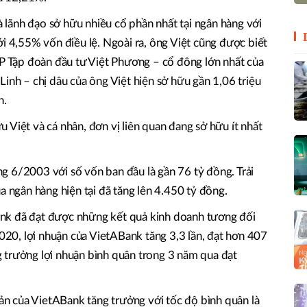
lãnh đạo sở hữu nhiều cổ phần nhất tại ngân hàng với
ới 4,55% vốn điều lệ. Ngoài ra, ông Việt cũng được biết
CP Tập đoàn đầu tư Việt Phương – cổ đông lớn nhất của
Linh – chị dâu của ông Việt hiện sở hữu gần 1,06 triệu
n.
 Việt và cá nhân, đơn vị liên quan đang sở hữu ít nhất
g 6/2003 với số vốn ban đầu là gần 76 tỷ đồng. Trải
a ngân hàng hiện tại đã tăng lên 4.450 tỷ đồng.
nk đã đạt được những kết quả kinh doanh tương đối
2020, lợi nhuận của VietABank tăng 3,3 lần, đạt hơn 407
 trưởng lợi nhuận bình quân trong 3 năm qua đạt
sản của VietABank tăng trưởng với tốc độ bình quân là