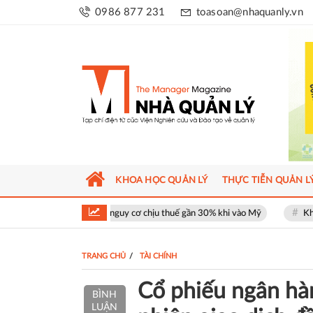
0986 877 231
toasoan@nhaquanly.vn
KHOA HỌC QUẢN LÝ
THỰC TIỄN QUẢN L
t đối mặt nguy cơ chịu thuế gần 30% khi vào Mỹ
Khu phố thương mại 
TRANG CHỦ
TÀI CHÍNH
Cổ phiếu ngân hà
BÌNH
LUẬN