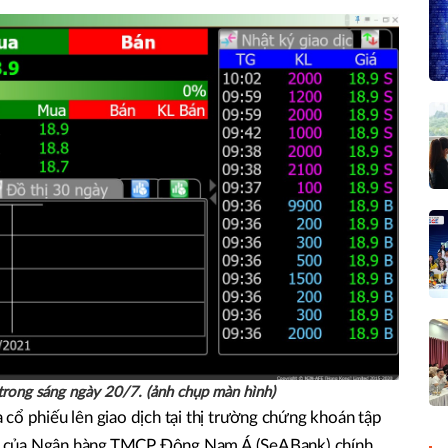
trong sáng ngày 20/7. (ảnh chụp màn hình)
cổ phiếu lên giao dịch tại thị trường chứng khoán tập
iếu của Ngân hàng TMCP Đông Nam Á (SeABank) chính