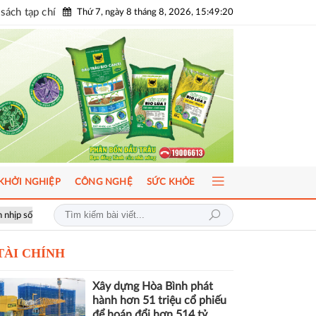
sách tạp chí
Thứ 7, ngày 8 tháng 8, 2026, 15:49:22
KHỞI NGHIỆP
CÔNG NGHỆ
SỨC KHỎE
ầu
ICFM 2026: Đột phá mới trong phát triển Y học bào thai và Di truy
TÀI CHÍNH
Xây dựng Hòa Bình phát
hành hơn 51 triệu cổ phiếu
để hoán đổi hơn 514 tỷ