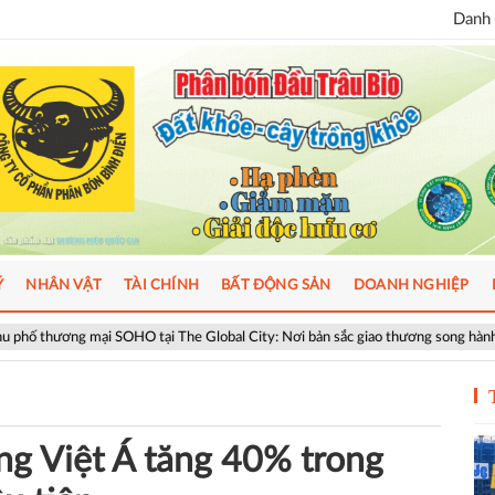
Danh 
Ý
NHÂN VẬT
TÀI CHÍNH
BẤT ĐỘNG SẢN
DOANH NGHIỆP
SOHO tại The Global City: Nơi bản sắc giao thương song hành nhịp sống toàn c
ng Việt Á tăng 40% trong