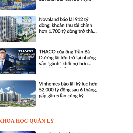
đồng nợ
Novaland báo lãi 912 tỷ
đồng, khoản thu tài chính
hơn 1.700 tỷ đồng trở thành
điểm tựa lợi nhuận
THACO của ông Trần Bá
Dương lãi lớn trở lại nhưng
vẫn "gánh" khối nợ hơn
164.000 tỷ đồng
Vinhomes báo lãi kỷ lục hơn
52.000 tỷ đồng sau 6 tháng,
gấp gần 5 lần cùng kỳ
KHOA HỌC QUẢN LÝ