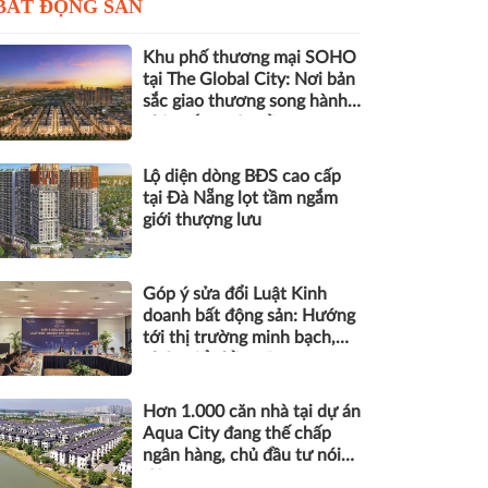
BẤT ĐỘNG SẢN
Khu phố thương mại SOHO
tại The Global City: Nơi bản
sắc giao thương song hành
nhịp sống toàn cầu
Lộ diện dòng BĐS cao cấp
tại Đà Nẵng lọt tầm ngắm
giới thượng lưu
Góp ý sửa đổi Luật Kinh
doanh bất động sản: Hướng
tới thị trường minh bạch,
phát triển bền vững
Hơn 1.000 căn nhà tại dự án
Aqua City đang thế chấp
ngân hàng, chủ đầu tư nói
gì?