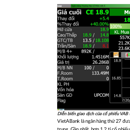
Diễn biến giao dịch của cổ phiếu VAB 
VietABank là ngân hàng thứ 27 đưa 
trung. Gần nhất, hơn 1,2 tỉ cổ ph