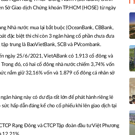
trên Sở Giao dịch Chứng khoán TP.HCM (HOSE) từ ngày
hàng Nhà nước mua lại bắt buộc (OceanBank, CBBank,
át đặc biệt thì chỉ còn 3 ngân hàng cổ phần chưa đưa
ờng tập trung là BaoVietBank, SCB và PVcombank.
 đến ngày 25/6/2021, VietABank có 1.913 cổ đông và
. Trong đó, có hai cổ đông nhà nước chiếm 3,74% vốn
chức nắm giữ 32,16% vốn và 1.879 cổ đông cá nhân sở
gân hàng này có dư địa rất lớn để phát hành riêng lẻ
 sức hấp dẫn đáng kể cho cổ phiếu khi lên giao dịch tại
là CTCP Rạng Đông và CTCP Tập đoàn đầu tư Việt Phương
và 12,21%.