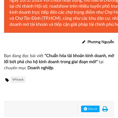
ngày 26/2/2026 với chuỗi hoạt động, mở đầu là chương t
tại chi nhánh Hội sở, roadshow trên nhiều tuyến phố tru
kinh doanh trực tiếp đến các chợ trọng điểm như Chợ H
và Chợ Tân Định (TP.HCM), cũng như các khu dân cư, nhằ
doanh mở tài khoản và tiếp cận giải pháp tài chính phù h
Phương Nguyễn
Bạn đang đọc bài viết
"Chuẩn hóa tài khoản kinh doanh, mở
lối bứt phá cho hộ kinh doanh trong giai đoạn mới"
tại
chuyên mục
Doanh nghiệp
.
VPbank
Chia sẻ