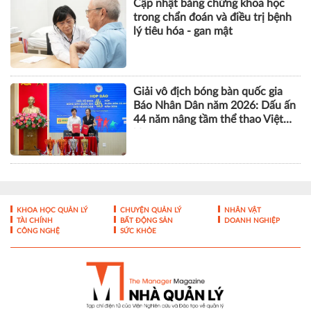
Cập nhật bằng chứng khoa học
trong chẩn đoán và điều trị bệnh
lý tiêu hóa - gan mật
Giải vô địch bóng bàn quốc gia
Báo Nhân Dân năm 2026: Dấu ấn
44 năm nâng tầm thể thao Việt
Nam
KHOA HỌC QUẢN LÝ
CHUYỆN QUẢN LÝ
NHÂN VẬT
TÀI CHÍNH
BẤT ĐỘNG SẢN
DOANH NGHIỆP
CÔNG NGHỆ
SỨC KHỎE