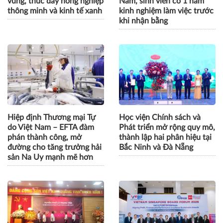
vùng, thúc đẩy nông nghiệp
Nam, sinh viên có 1 năm
thông minh và kinh tế xanh
kinh nghiệm làm việc trước
khi nhận bằng
Hiệp định Thương mại Tự
Học viện Chính sách và
do Việt Nam – EFTA đàm
Phát triển mở rộng quy mô,
phán thành công, mở
thành lập hai phân hiệu tại
đường cho tăng trưởng hải
Bắc Ninh và Đà Nẵng
sản Na Uy mạnh mẽ hơn