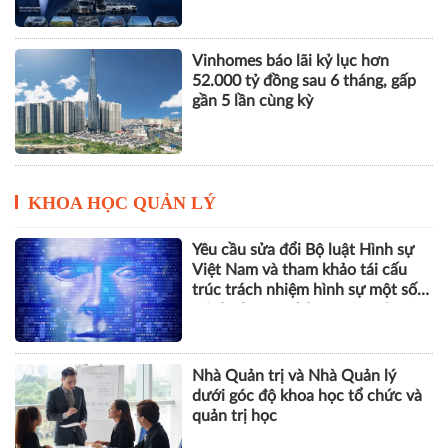
Vinhomes báo lãi kỷ lục hơn
52.000 tỷ đồng sau 6 tháng, gấp
gần 5 lần cùng kỳ
KHOA HỌC QUẢN LÝ
Yêu cầu sửa đổi Bộ luật Hình sự
Việt Nam và tham khảo tái cấu
trúc trách nhiệm hình sự một số
tội danh trong kỷ nguyên trí tuệ
nhân tạo
Nhà Quản trị và Nhà Quản lý
dưới góc độ khoa học tổ chức và
quản trị học