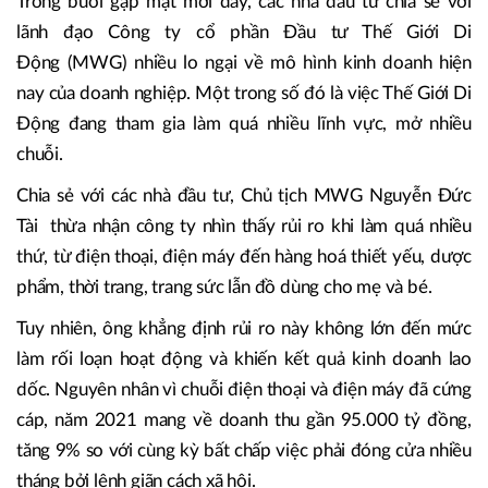
Trong buổi gặp mặt mới đây, các nhà đầu tư chia sẻ với
lãnh đạo Công ty cổ phần Đầu tư Thế Giới Di
Động (MWG) nhiều lo ngại về mô hình kinh doanh hiện
nay của doanh nghiệp. Một trong số đó là việc Thế Giới Di
Động đang tham gia làm quá nhiều lĩnh vực, mở nhiều
chuỗi.
Chia sẻ với các nhà đầu tư, Chủ tịch MWG Nguyễn Đức
Tài thừa nhận công ty nhìn thấy rủi ro khi làm quá nhiều
thứ, từ điện thoại, điện máy đến hàng hoá thiết yếu, dược
phẩm, thời trang, trang sức lẫn đồ dùng cho mẹ và bé.
Tuy nhiên, ông khẳng định rủi ro này không lớn đến mức
làm rối loạn hoạt động và khiến kết quả kinh doanh lao
dốc. Nguyên nhân vì chuỗi điện thoại và điện máy đã cứng
cáp, năm 2021 mang về doanh thu gần 95.000 tỷ đồng,
tăng 9% so với cùng kỳ bất chấp việc phải đóng cửa nhiều
tháng bởi lệnh giãn cách xã hội.