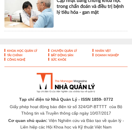
Cập nhật bằng chứng khoa học
trong chẩn đoán và điều trị bệnh
lý tiêu hóa - gan mật
KHOA HỌC QUẢN LÝ
CHUYỆN QUẢN LÝ
NHÂN VẬT
TÀI CHÍNH
BẤT ĐỘNG SẢN
DOANH NGHIỆP
CÔNG NGHỆ
SỨC KHỎE
Tạp chí điện tử Nhà Quản Lý - ISSN 1859- 0772
Giấy phép hoạt động báo điện tử số 324/GP-BTTTT của Bộ
Thông tin và Truyền thông cấp ngày 10/07/2017
Cơ quan chủ quản:
Viện Nghiên cứu và Đào tạo về quản lý -
Liên hiệp các Hội Khoa học và Kỹ thuật Việt Nam