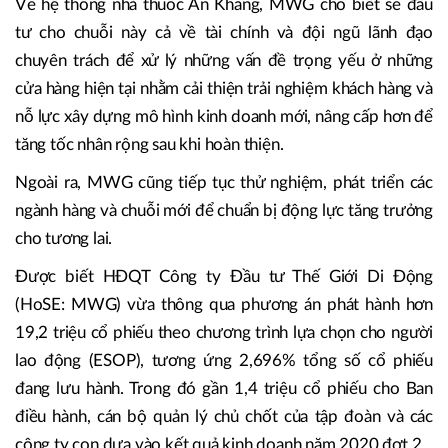
Về hệ thống nhà thuốc An Khang, MWG cho biết sẽ đầu
tư cho chuỗi này cả về tài chính và đội ngũ lãnh đạo
chuyên trách để xử lý những vấn đề trọng yếu ở những
cửa hàng hiện tại nhằm cải thiện trải nghiệm khách hàng và
nỗ lực xây dựng mô hình kinh doanh mới, nâng cấp hơn để
tăng tốc nhân rộng sau khi hoàn thiện.
Ngoài ra, MWG cũng tiếp tục thử nghiệm, phát triển các
ngành hàng và chuỗi mới để chuẩn bị động lực tăng trưởng
cho tương lai.
Được biết HĐQT Công ty Đầu tư Thế Giới Di Động
(HoSE: MWG) vừa thông qua phương án phát hành hơn
19,2 triệu cổ phiếu theo chương trình lựa chọn cho người
lao động (ESOP), tương ứng 2,696% tổng số cổ phiếu
đang lưu hành. Trong đó gần 1,4 triệu cổ phiếu cho Ban
điều hành, cán bộ quản lý chủ chốt của tập đoàn và các
công ty con dựa vào kết quả kinh doanh năm 2020 đợt 2.