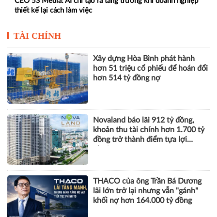
CEO 5S Media: AI chỉ tạo ra tăng trưởng khi doanh nghiệp
thiết kế lại cách làm việc
TÀI CHÍNH
Xây dựng Hòa Bình phát hành
hơn 51 triệu cổ phiếu để hoán đổi
hơn 514 tỷ đồng nợ
Novaland báo lãi 912 tỷ đồng,
khoản thu tài chính hơn 1.700 tỷ
đồng trở thành điểm tựa lợi
nhuận
THACO của ông Trần Bá Dương
lãi lớn trở lại nhưng vẫn "gánh"
khối nợ hơn 164.000 tỷ đồng