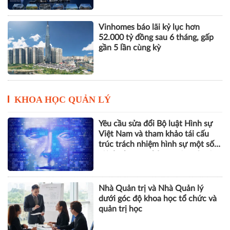
Vinhomes báo lãi kỷ lục hơn
52.000 tỷ đồng sau 6 tháng, gấp
gần 5 lần cùng kỳ
KHOA HỌC QUẢN LÝ
Yêu cầu sửa đổi Bộ luật Hình sự
Việt Nam và tham khảo tái cấu
trúc trách nhiệm hình sự một số
tội danh trong kỷ nguyên trí tuệ
nhân tạo
Nhà Quản trị và Nhà Quản lý
dưới góc độ khoa học tổ chức và
quản trị học