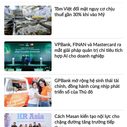
Tôm Việt đối mặt nguy cơ chịu
thuế gần 30% khi vào Mỹ
VPBank, FINAN và Mastercard ra
mắt giải pháp quản trị chi tiêu tích
hợp AI cho doanh nghiệp
GPBank mở rộng hệ sinh thái tài
chính, đồng hành cùng nhịp phát
triển số của Thủ đô
Cách Masan kiến tạo nội lực cho
chặng đường tăng trưởng tiếp