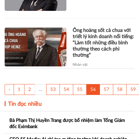
Ông hoàng sốt cà chua với
triết lý kinh doanh nổi tiếng:
“Làm tốt những điều bình
thường theo cách phi
thường”
Nhân vật
‹
1
2
...
53
54
55
56
57
58
59
Tin đọc nhiều
Bà Phạm Thị Huyền Trang được bổ nhiệm làm Tổng Giám
đốc Eximbank