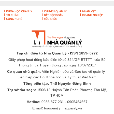
KHOA HỌC QUẢN LÝ
CHUYỆN QUẢN LÝ
NHÂN VẬT
TÀI CHÍNH
BẤT ĐỘNG SẢN
DOANH NGHIỆP
CÔNG NGHỆ
SỨC KHỎE
Tạp chí điện tử Nhà Quản Lý - ISSN 1859- 0772
Giấy phép hoạt động báo điện tử số 324/GP-BTTTT của Bộ
Thông tin và Truyền thông cấp ngày 10/07/2017
Cơ quan chủ quản:
Viện Nghiên cứu và Đào tạo về quản lý -
Liên hiệp các Hội Khoa học và Kỹ thuật Việt Nam
Tổng biên tập: ThS Nguyễn Đăng Bình
Trụ sở tòa soạn:
1506/12 Huỳnh Tấn Phát, Phường Tân Mỹ,
TP.HCM
Hotline:
0986 877 231 - 0905454667
Email:
toasoan@nhaquanly.vn