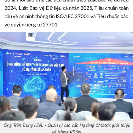
qua lớp liên thông chuẩn hóa. Hai là đáp ứng yêu cầu tốc
độ, hướng tới mục tiêu xử lý hàng triệu giao dịch mỗi giây.
Ba là tuân thủ các chuẩn bảo mật hiện đại, hỗ trợ cơ chế
giám sát và kiểm chứng độc lập nhằm hạn chế gian lận
đồng thời đáp ứng các tiêu chuẩn theo Luật Bảo vệ dữ liệu
2024, Luật Bảo vệ Dữ liệu cá nhân 2025, Tiêu chuẩn toàn
cầu về an ninh thông tin ISO/IEC 27001 và Tiêu chuẩn bảo
vệ quyền riêng tư 27701.