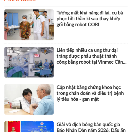
Nguyễn Việt Quang, VinFast lần
đầu vượt mốc 115.000 xe sau nửa
năm
SỨC KHỎE
Tưởng mất khả năng đi lại, cụ bà
phục hồi thần kì sau thay khớp
gối bằng robot CORI
Liên tiếp nhiều ca ung thư đại
tràng được phẫu thuật thành
công bằng robot tại Vinmec Cần
Thơ
Cập nhật bằng chứng khoa học