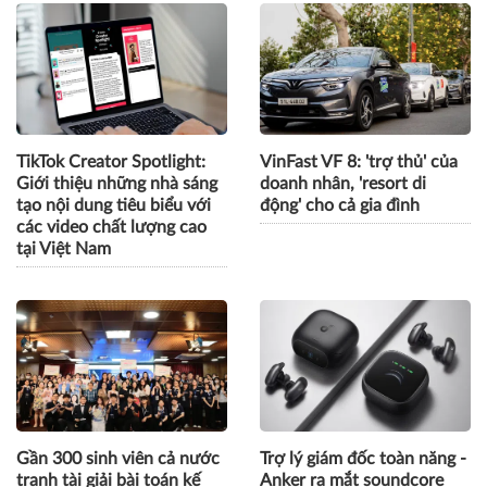
VILOG 2026 quy tụ hơn
VietOffice 2026 quy tụ 130
450 doanh nghiệp, thúc
doanh nghiệp, trình diễn
đẩy phát triển logistics
loạt giải pháp văn phòng
thông minh và bền vững
thông minh
TikTok Creator Spotlight:
VinFast VF 8: 'trợ thủ' của
Giới thiệu những nhà sáng
doanh nhân, 'resort di
tạo nội dung tiêu biểu với
động' cho cả gia đình
các video chất lượng cao
tại Việt Nam