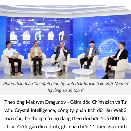
Các diễn giả cũng thảo luận về triển vọng ứng dụng
blockchain vào dịch vụ công, đặc biệt trong các lĩnh vực
cần xác thực nguồn gốc dữ liệu và giám sát on-chain các
giao dịch theo thời gian thực, góp phần tích cực vào sự
phát triển của nền kinh tế số.
Phiên thảo luận “Tái định hình hệ sinh thái Blockchain Việt Nam từ
hạ tầng số an toàn”.