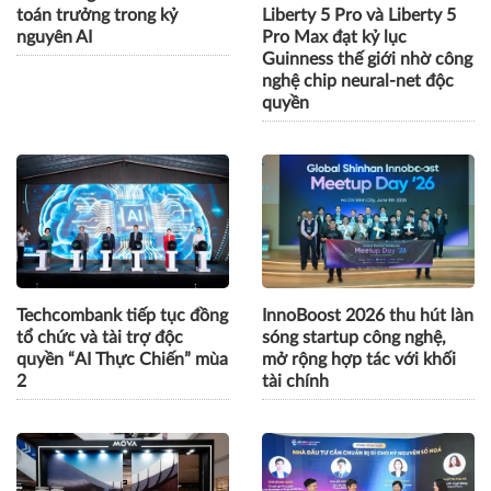
Gần 300 sinh viên cả nước
Trợ lý giám đốc toàn năng -
tranh tài giải bài toán kế
Anker ra mắt soundcore
toán trưởng trong kỷ
Liberty 5 Pro và Liberty 5
nguyên AI
Pro Max đạt kỷ lục
Guinness thế giới nhờ công
nghệ chip neural-net độc
quyền
Techcombank tiếp tục đồng
InnoBoost 2026 thu hút làn
tổ chức và tài trợ độc
sóng startup công nghệ,