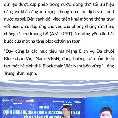
khoa học, công nghệ, đổi mới sáng tạo và chuyển đổi số
theo Nghị quyết 57-NQ/TW của Bộ Chính trị.
Theo ông Trung, việc phát triển hạ tầng blockchain cần cân
bằng giữa đảm bảo chủ quyền quốc gia thông qua việc lưu
trữ các dữ liệu có yêu cầu bảo mật cao tại các trung tâm
dữ liệu được cấp phép trong nước; đồng thời tối ưu hiệu
năng và khả năng mở rộng thông qua các dịch vụ cloud
nước ngoài. Bên cạnh đó, việc triển khai một hệ thống truy
vết hiệu quả, đáp ứng các yêu cầu phòng chống rửa tiền,
chống tài trợ khủng bố (AML/CFT) là những yêu cầu bắt
buộc của một hạ tầng blockchain an toàn.
“Đây cũng là các mục tiêu mà Mạng Dịch vụ Đa chuỗi
Blockchain Việt Nam (VBSN) đang hướng tới nhằm kiến
tạo một hệ sinh thái Blockchain Việt Nam bền vững” - ông
Trung nhấn mạnh.