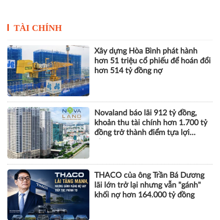
Chuyển đổi số trong lĩnh
Xây dựng “lá chắn số” bảo
vực sức khỏe được ghi
vệ trẻ em Việt Nam trên
nhận tại giải thưởng đổi
không gian mạng
mới sáng tạo 2026
TÀI CHÍNH
Xây dựng Hòa Bình phát hành
hơn 51 triệu cổ phiếu để hoán đổi
hơn 514 tỷ đồng nợ
Novaland báo lãi 912 tỷ đồng,
khoản thu tài chính hơn 1.700 tỷ
đồng trở thành điểm tựa lợi
nhuận