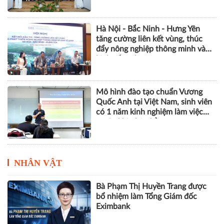
Khởi động dự án SMS-MP, góp
phần bảo vệ tầng ozone và giảm
phát thải khí nhà kính
Hà Nội - Bắc Ninh - Hưng Yên
tăng cường liên kết vùng, thúc
đẩy nông nghiệp thông minh và
kinh tế xanh
Mô hình đào tạo chuẩn Vương
Quốc Anh tại Việt Nam, sinh viên
có 1 năm kinh nghiệm làm việc
trước khi nhận bằng