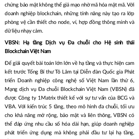
bảo mật của AWS: hơn 850 loại máy chủ ảo, 38 khu vực,
120 vùng sẵn sàng, cùng hệ thống hơn 300 dịch vụ bảo
mật và tuân thủ. Đặc biệt, hai công nghệ Nitro và Nitro
Enclaves cho phép cô lập hoàn toàn các quy trình xử lý dữ
liệu, ngăn chặn mọi truy cập trái phép và tạo ra bằng
chứng bảo mật không thể giả mạo nhờ mã hóa mật mã. Với
doanh nghiệp blockchain, những tính năng này tạo ra lớp
phòng vệ cần thiết cho node, ví, hợp đồng thông minh và
dữ liệu nhạy cảm.
VBSN: Hạ tầng Dịch vụ Đa chuỗi cho Hệ sinh thái
Blockchain Việt Nam
Để giải quyết bài toán lớn lớn về hạ tầng và thực hiện cam
kết trước Tổng Bí thư Tô Lâm tại Diễn đàn Quốc gia Phát
triển Doanh nghiệp công nghệ số Việt Nam lần thứ 6,
Mạng dịch vụ Đa chuỗi Blockchain Việt Nam (VBSN) đã