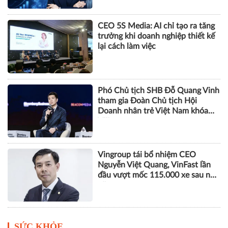
NHÂN VẬT
Bà Phạm Thị Huyền Trang được
bổ nhiệm làm Tổng Giám đốc
Eximbank
CEO 5S Media: AI chỉ tạo ra tăng
trưởng khi doanh nghiệp thiết kế
lại cách làm việc
Phó Chủ tịch SHB Đỗ Quang Vinh
tham gia Đoàn Chủ tịch Hội
Doanh nhân trẻ Việt Nam khóa
VIII
Vingroup tái bổ nhiệm CEO