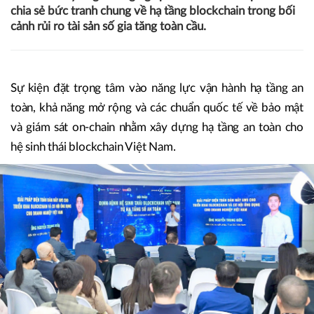
Ngày 9/12 tại Hà Nội, Hiệp hội Blockchain và Tài sản số
Việt Nam (VBA) phối hợp cùng 1Matrix, True IDC và
Tether tổ chức Hội thảo “Định hình hệ sinh thái
Blockchain Việt Nam từ hạ tầng số an toàn”, quy tụ đông
đảo các chuyên gia công nghệ - tài chính - dữ liệu nhằm
chia sẻ bức tranh chung về hạ tầng blockchain trong bối
cảnh rủi ro tài sản số gia tăng toàn cầu.
Sự kiện đặt trọng tâm vào năng lực vận hành hạ tầng an
toàn, khả năng mở rộng và các chuẩn quốc tế về bảo mật
và giám sát on-chain nhằm xây dựng hạ tầng an toàn cho
hệ sinh thái blockchain Việt Nam.