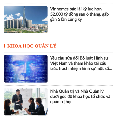
THACO của ông Trần Bá Dương
lãi lớn trở lại nhưng vẫn "gánh"
khối nợ hơn 164.000 tỷ đồng
Vinhomes báo lãi kỷ lục hơn
52.000 tỷ đồng sau 6 tháng, gấp
gần 5 lần cùng kỳ
KHOA HỌC QUẢN LÝ
Yêu cầu sửa đổi Bộ luật Hình sự
Việt Nam và tham khảo tái cấu
trúc trách nhiệm hình sự một số
tội danh trong kỷ nguyên trí tuệ
nhân tạo