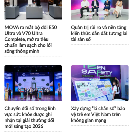
quyền “AI Thực Chiến” mùa
mở rộng hợp tác với khối
2
tài chính
MOVA ra mắt bộ đôi E50
Quản trị rủi ro và nền tảng
Ultra và V70 Ultra
kiến thức dẫn dắt tương lai
Complete, mở ra tiêu
tài sản số
chuẩn làm sạch cho lối
sống thông minh