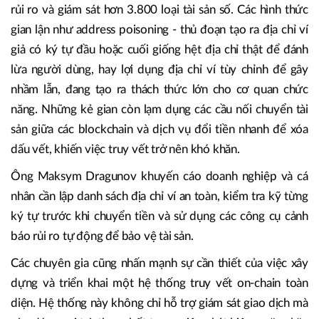
Theo ông Maksym Dragunov - Giám đốc Chính sách và Tư
vấn, Crystal Intelligence, công ty phân tích dữ liệu Web3
toàn cầu, hệ thống của họ đang theo dõi hơn 105.000 địa
chỉ ví được gán định danh, ghi nhận hơn 11 triệu giao dịch
rủi ro và giám sát hơn 3.800 loại tài sản số. Các hình thức
gian lận như address poisoning - thủ đoạn tạo ra địa chỉ ví
giả có ký tự đầu hoặc cuối giống hệt địa chỉ thật để đánh
lừa người dùng, hay lợi dụng địa chỉ ví tùy chỉnh để gây
nhầm lẫn, đang tạo ra thách thức lớn cho cơ quan chức
năng. Những kẻ gian còn lạm dụng các cầu nối chuyển tài
sản giữa các blockchain và dịch vụ đổi tiền nhanh để xóa
dấu vết, khiến việc truy vết trở nên khó khăn.
Ông Maksym Dragunov khuyến cáo doanh nghiệp và cá
nhân cần lập danh sách địa chỉ ví an toàn, kiểm tra kỹ từng
ký tự trước khi chuyển tiền và sử dụng các công cụ cảnh