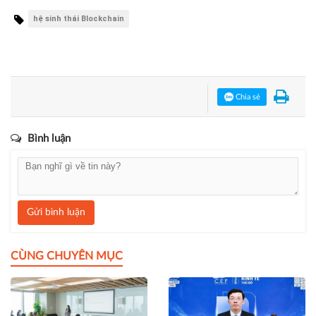
VietChain Talents 2025: Hành trình tìm kiếm và ươm mầm
tài năng Blockchain Việt Nam
Bạn đang đọc bài viết
"Xây dựng chủ quyền dữ liệu và
chuẩn bảo mật cho hệ sinh thái Blockchain Việt Nam"
tại
chuyên mục
Công nghệ
.
hệ sinh thái Blockchain
Chia sẻ
Bình luận
Gửi bình luận