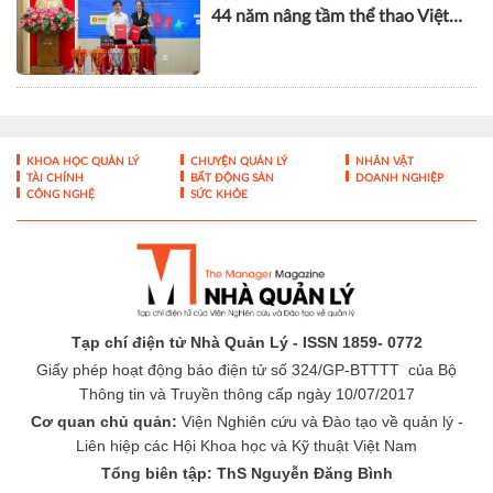
trong chẩn đoán và điều trị bệnh
lý tiêu hóa - gan mật
Giải vô địch bóng bàn quốc gia
Báo Nhân Dân năm 2026: Dấu ấn
44 năm nâng tầm thể thao Việt
Nam
KHOA HỌC QUẢN LÝ
CHUYỆN QUẢN LÝ
NHÂN VẬT
TÀI CHÍNH
BẤT ĐỘNG SẢN
DOANH NGHIỆP
CÔNG NGHỆ
SỨC KHỎE
Tạp chí điện tử Nhà Quản Lý - ISSN 1859- 0772