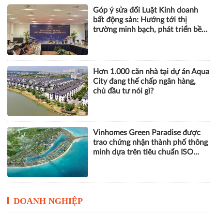
Lộ diện dòng BĐS cao cấp tại Đà
Nẵng lọt tầm ngắm giới thượng
lưu
Góp ý sửa đổi Luật Kinh doanh
bất động sản: Hướng tới thị
trường minh bạch, phát triển bền
vững
Hơn 1.000 căn nhà tại dự án Aqua
City đang thế chấp ngân hàng,
chủ đầu tư nói gì?
Vinhomes Green Paradise được
trao chứng nhận thành phố thông