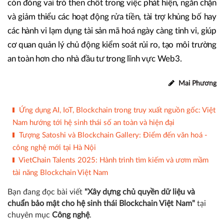
báo rủi ro tự động để bảo vệ tài sản.
Các chuyên gia cũng nhấn mạnh sự cần thiết của việc xây
dựng và triển khai một hệ thống truy vết on-chain toàn
diện. Hệ thống này không chỉ hỗ trợ giám sát giao dịch mà
còn đóng vai trò then chốt trong việc phát hiện, ngăn chặn
và giảm thiểu các hoạt động rửa tiền, tài trợ khủng bố hay
các hành vi lạm dụng tài sản mã hoá ngày càng tinh vi, giúp
cơ quan quản lý chủ động kiểm soát rủi ro, tạo môi trường
an toàn hơn cho nhà đầu tư trong lĩnh vực Web3.
Mai Phương
Ứng dụng AI, IoT, Blockchain trong truy xuất nguồn gốc: Việt
Nam hướng tới hệ sinh thái số an toàn và hiện đại
Tượng Satoshi và Blockchain Gallery: Điểm đến văn hoá -
công nghệ mới tại Hà Nội