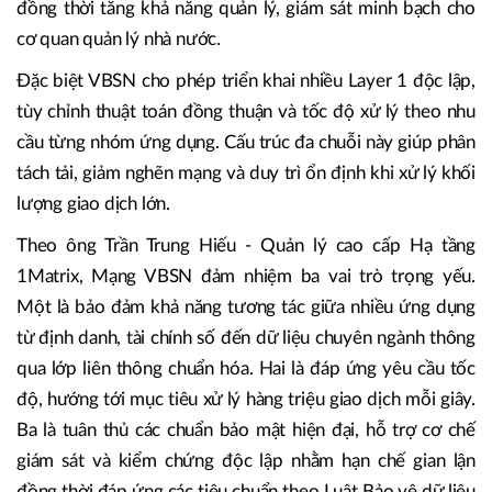
được Công ty 1Matrix thiết kế với sự tư vấn của BCG và
VBA. Với kiến trúc 5 tầng, theo mô hình đa chuỗi, tối ưu
cho khả năng mở rộng, bảo mật và liên thông, VBSN có
thể đáp ứng nhu cầu số hóa dài hạn, giúp doanh nghiệp
phát triển ứng dụng mà không phải đầu tư lại hạ tầng,
đồng thời tăng khả năng quản lý, giám sát minh bạch cho
cơ quan quản lý nhà nước.
Đặc biệt VBSN cho phép triển khai nhiều Layer 1 độc lập,
tùy chỉnh thuật toán đồng thuận và tốc độ xử lý theo nhu
cầu từng nhóm ứng dụng. Cấu trúc đa chuỗi này giúp phân
tách tải, giảm nghẽn mạng và duy trì ổn định khi xử lý khối
lượng giao dịch lớn.
Theo ông Trần Trung Hiếu - Quản lý cao cấp Hạ tầng
1Matrix, Mạng VBSN đảm nhiệm ba vai trò trọng yếu.
Một là bảo đảm khả năng tương tác giữa nhiều ứng dụng
từ định danh, tài chính số đến dữ liệu chuyên ngành thông