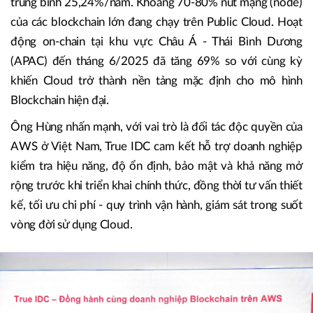
được triển khai rộng rãi. Quy mô thị trường Public Cloud
tại châu Á dự kiến đạt hơn 200 tỷ USD vào năm 2025, với
mức tăng trưởng hằng năm 19,32% giai đoạn 2025-2029.
Tại Việt Nam, thị trường này được dự báo tăng trưởng
trung bình 25,24%/năm. Khoảng 70-80% nút mạng (node)
của các blockchain lớn đang chạy trên Public Cloud. Hoạt
động on-chain tại khu vực Châu Á - Thái Bình Dương
(APAC) đến tháng 6/2025 đã tăng 69% so với cùng kỳ
khiến Cloud trở thành nền tảng mặc định cho mô hình
Blockchain hiện đại.
Ông Hùng nhấn mạnh, với vai trò là đối tác độc quyền của
AWS ở Việt Nam, True IDC cam kết hỗ trợ doanh nghiệp
kiểm tra hiệu năng, độ ổn định, bảo mật và khả năng mở
rộng trước khi triển khai chính thức, đồng thời tư vấn thiết
kế, tối ưu chi phí - quy trình vận hành, giám sát trong suốt