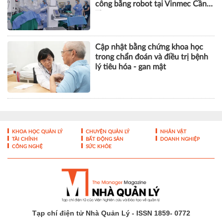
công bằng robot tại Vinmec Cần
Thơ
Cập nhật bằng chứng khoa học
trong chẩn đoán và điều trị bệnh
lý tiêu hóa - gan mật
KHOA HỌC QUẢN LÝ
CHUYỆN QUẢN LÝ
NHÂN VẬT
TÀI CHÍNH
BẤT ĐỘNG SẢN
DOANH NGHIỆP
CÔNG NGHỆ
SỨC KHỎE
Tạp chí điện tử Nhà Quản Lý - ISSN 1859- 0772