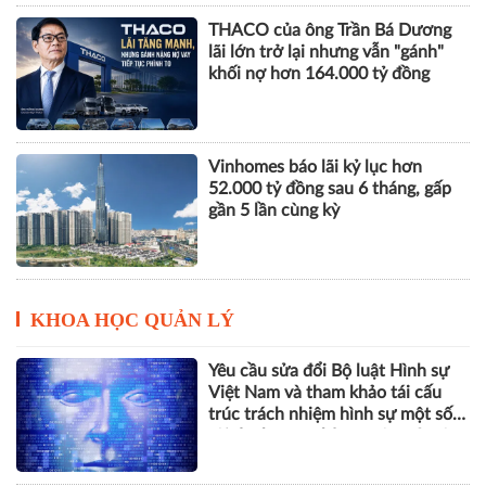
THACO của ông Trần Bá Dương
lãi lớn trở lại nhưng vẫn "gánh"
khối nợ hơn 164.000 tỷ đồng
Vinhomes báo lãi kỷ lục hơn
52.000 tỷ đồng sau 6 tháng, gấp
gần 5 lần cùng kỳ
KHOA HỌC QUẢN LÝ
Yêu cầu sửa đổi Bộ luật Hình sự
Việt Nam và tham khảo tái cấu
trúc trách nhiệm hình sự một số
tội danh trong kỷ nguyên trí tuệ
nhân tạo