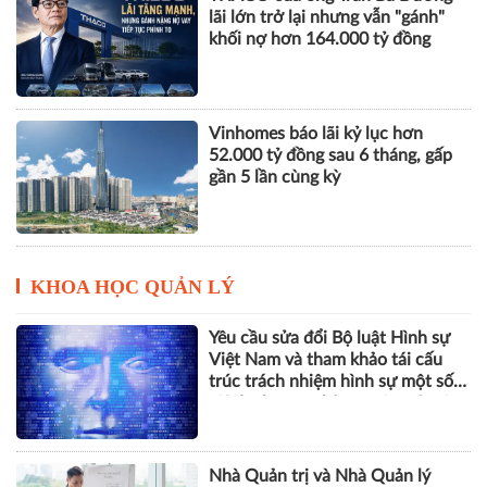
lãi lớn trở lại nhưng vẫn "gánh"
khối nợ hơn 164.000 tỷ đồng
Vinhomes báo lãi kỷ lục hơn
52.000 tỷ đồng sau 6 tháng, gấp
gần 5 lần cùng kỳ
KHOA HỌC QUẢN LÝ
Yêu cầu sửa đổi Bộ luật Hình sự
Việt Nam và tham khảo tái cấu
trúc trách nhiệm hình sự một số
tội danh trong kỷ nguyên trí tuệ
nhân tạo
Nhà Quản trị và Nhà Quản lý