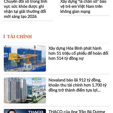
Chuyển đổi số trong lĩnh
Xây dựng “lá chắn số” bảo
vực sức khỏe được ghi
vệ trẻ em Việt Nam trên
nhận tại giải thưởng đổi
không gian mạng
mới sáng tạo 2026
TÀI CHÍNH
Xây dựng Hòa Bình phát hành
hơn 51 triệu cổ phiếu để hoán đổi
hơn 514 tỷ đồng nợ
Novaland báo lãi 912 tỷ đồng,
khoản thu tài chính hơn 1.700 tỷ
đồng trở thành điểm tựa lợi
nhuận
THACO của ông Trần Bá Dương