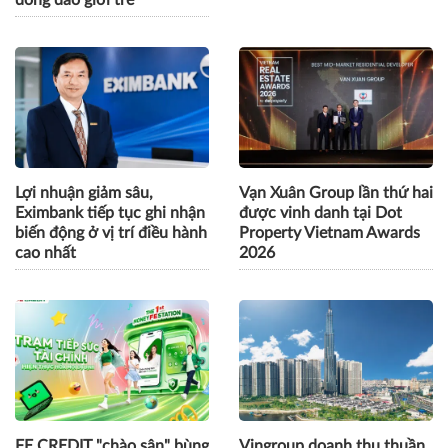
Lợi nhuận giảm sâu,
Vạn Xuân Group lần thứ hai
Eximbank tiếp tục ghi nhận
được vinh danh tại Dot
biến động ở vị trí điều hành
Property Vietnam Awards
cao nhất
2026
FE CREDIT "chào sân" bùng
Vingroup doanh thu thuần