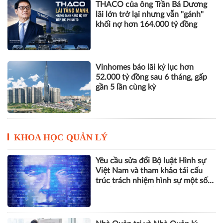
THACO của ông Trần Bá Dương
lãi lớn trở lại nhưng vẫn "gánh"
khối nợ hơn 164.000 tỷ đồng
Vinhomes báo lãi kỷ lục hơn
52.000 tỷ đồng sau 6 tháng, gấp
gần 5 lần cùng kỳ
KHOA HỌC QUẢN LÝ
Yêu cầu sửa đổi Bộ luật Hình sự
Việt Nam và tham khảo tái cấu
trúc trách nhiệm hình sự một số
tội danh trong kỷ nguyên trí tuệ
nhân tạo