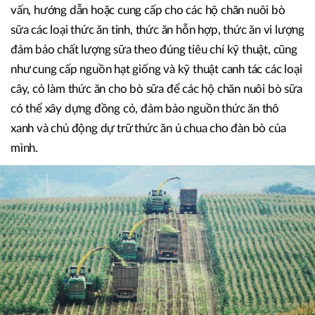
sữa chất lượng cao (ưu tiên tinh chọn lọc giới tính); tổ chức
tập huấn bồi dưỡng cho dẫn tinh viên thụ tinh nhân tạo và
cấp chứng chỉ đào tạo theo quy định.
Để đảm bảo phát triển đàn bò bền vững và phát triển sinh
kế lâu dài cho người dân, Dalatmilk nhận trách nhiệm tư
vấn, hướng dẫn hoặc cung cấp cho các hộ chăn nuôi bò
sữa các loại thức ăn tinh, thức ăn hỗn hợp, thức ăn vi lượng
đảm bảo chất lượng sữa theo đúng tiêu chí kỹ thuật, cũng
như cung cấp nguồn hạt giống và kỹ thuật canh tác các loại
cây, cỏ làm thức ăn cho bò sữa để các hộ chăn nuôi bò sữa
có thể xây dựng đồng cỏ, đảm bảo nguồn thức ăn thô
xanh và chủ động dự trữ thức ăn ủ chua cho đàn bò của
mình.