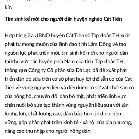
phương hướng phát triển vùng Tây Nguyên được tổ chức
tại Đà Lạt. Tại đây, Anh hùng Lao động Thái Hương, Nhà
Sáng lập Tập đoàn TH, đã hiến kế phát triển Tây Nguyên
trên 4 lĩnh vực, trong đó có phát triển đại chăn nuôi đưa
người nông dân cùng đi theo chuỗi giá trị, sản xuất khép
kín.
Tìm sinh kế mới cho người dân huyện nghèo Cát Tiên
Hợp tác giữa UBND huyện Cát Tiên và Tập đoàn TH xuất
phát từ mong muốn của lãnh đạo tỉnh Lâm Đồng về tạo
nguồn lực phát triển mới, tìm sinh kế mới cho người dân
tại khu vực các huyện phía Nam của tỉnh. Tập đoàn TH,
thông qua Công ty Cổ phần sữa Đà Lạt, đã đề xuất phát
triển đàn bò sữa trên cơ sở phát huy lợi thế sẵn có của Cát
Tiên về vùng nguyên liệu và điều kiện cơ sở vật chất sẵn có
của nông hộ, chuyển đổi đàn bò thịt, phát triển lĩnh vực