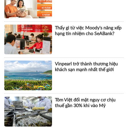
DOANH NGHIỆP
Giảm áp lực những năm đầu, mở
rộng cơ hội an cư cho người trẻ
Thấy gì từ việc Moody's nâng xếp
hạng tín nhiệm cho SeABank?
Vinpearl trở thành thương hiệu
khách sạn mạnh nhất thế giới