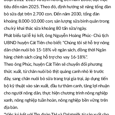
Từ những góp ý của Tập đoàn TH, Công ty Cổ phần Sữa Đà
Lạt, UBND huyện Cát Tiên đã xây dựng, ban hành Quyết
định số 529/QĐ-UBND ngày 19/5/2022 về Đề án phát
triển chăn nuôi Bò sữa trên địa bàn huyện Cát Tiên giai
đoạn 2022-2025 và định hướng đến năm 2030, đặt mục
tiêu đến năm 2025. Theo đó, định hướng sẽ nâng tổng đàn
bò sữa đạt trên 2.700 con. Đến năm 2030, tổng đàn
khoảng 8.000-10.000 con; sản lượng sữa bình quân trong
chu kỳ khai thác sữa khoảng 80 tấn sữa/ngày.
Phát biểu tại lễ ký kết, ông Nguyễn Hoàng Phúc- Chủ tịch
UBND huyện Cát Tiên cho biết: "Chúng tôi sẽ hỗ trợ nông
dân chăn nuôi bò 15-18% về ngân sách, đồng thời Ngân
hàng chính sách cũng hỗ trợ cho vay 16-18%".
Theo ông Phúc, huyện Cát Tiên sẽ chuyển đổi phương
thức xuất, từ chăn nuôi bò thịt quảng canh nhỏ lẻ trước
đây, sang chăn nuôi bò sữa trang trại gia trại, áp dụng tiến