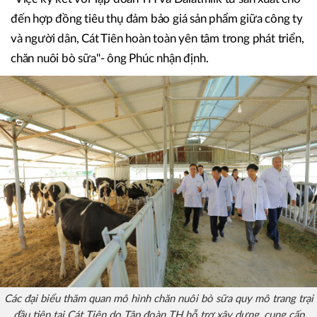
bộ kỹ thuật vào sản xuất, đầu tư thâm canh, tăng lợi nhuận
cho người nông dân, thực hiện chương trình nông nghiệp
xanh, nông nghiệp tuần hoàn, nông nghiệp bền vững trên
địa bàn.
"Việc ký kết với Tập đoàn TH và Dalatmilk từ sản xuất cho
đến hợp đồng tiêu thụ đảm bảo giá sản phẩm giữa công ty
và người dân, Cát Tiên hoàn toàn yên tâm trong phát triển,
chăn nuôi bò sữa"- ông Phúc nhận định.