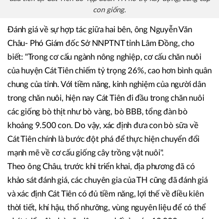
Các đại biểu thăm quan mô hình chăn nuôi bò sữa quy mô trang trại
đầu tiên tại Cát Tiên do Tập đoàn TH hỗ trợ xây dựng, cung cấp
con giống.
Đánh giá về sự hợp tác giữa hai bên, ông Nguyễn Văn
Châu- Phó Giám đốc Sở NNPTNT tỉnh Lâm Đồng, cho
biết: "Trong cơ cấu ngành nông nghiệp, cơ cấu chăn nuôi
của huyện Cát Tiên chiếm tỷ trọng 26%, cao hơn bình quân
chung của tỉnh. Với tiềm năng, kinh nghiệm của người dân
trong chăn nuôi, hiện nay Cát Tiên đi đầu trong chăn nuôi
các giống bò thịt như bò vàng, bò BBB, tổng đàn bò
khoảng 9.500 con. Do vậy, xác định đưa con bò sữa về
Cát Tiên chính là bước đột phá để thực hiện chuyển đổi
mạnh mẽ về cơ cấu giống cây trồng vật nuôi".