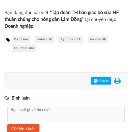
con, xác lập kỷ lục thế giới cụm trang trại bò sữa tập trung
công nghệ cao, có quy trình khép kín lớn nhất.
Minh Phúc
Bạn đang đọc bài viết
"Tập đoàn TH bàn giao bò sữa HF
thuần chủng cho nông dân Lâm Đồng"
tại chuyên mục
Doanh nghiệp
.
Cát Tiên
Dalatmilk
Tập đoàn TH
bò sữa HF
thu mua sữa
Chia sẻ