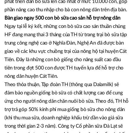
Theo ông Châu, trước khi triển khai, địa phương đã có
khảo sát đánh giá, các chuyên gia của TH cũng đã đánh giá
và xác định Cát Tiên có đủ tiềm năng, lợi thế về điều kiên
thời tiết, khí hậu, thổ nhưỡng, vùng nguyên liệu để có thể
phát triển đàn bò sữa lên cao nhất ở mức 10.000 con, góp
phần nâng cao thu nhập cho bà con nông dân trên địa bàn.
Bàn giao ngay 500 con bò sữa cao sản hỗ trợ nông dân
Ngay tại lễ ký kết, những con bò sữa cao sản thuần chủng
HF đang mang thai 3 tháng của TH từ trang trại bò sữa tập
trung công nghệ cao ở Nghĩa Đàn, Nghệ An đã được bàn
giao về các khu vực chuồng trại của nông hộ tại huyện Cát
Tiên. Đây là những con bò giống cho năng suất cao đầu
tiên trong đợt 500 con được TH tuyển lựa để hỗ trợ cho
nông dân huyện Cát Tiên.
Theo thỏa thuận, Tập đoàn TH (thông qua Dalamilk) sẽ
đảm bảo nguồn giống bò sữa có chất lượng cao để cung