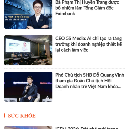
Nhà báo Lê Minh Tuấn giữ chức
vụ Phó Tổng Biên tập Tạp chí
Doanh nghiệp và Đầu tư
Bà Phạm Thị Huyền Trang được
bổ nhiệm làm Tổng Giám đốc
Eximbank
CEO 5S Media: AI chỉ tạo ra tăng
trưởng khi doanh nghiệp thiết kế
lại cách làm việc
Phó Chủ tịch SHB Đỗ Quang Vinh
tham gia Đoàn Chủ tịch Hội
Doanh nhân trẻ Việt Nam khóa