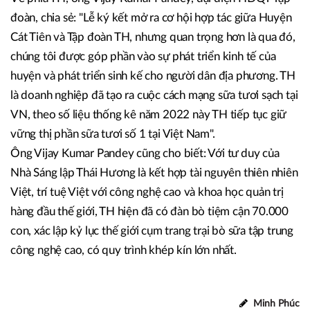
(TP.HCM), Long Thành (Đồng Nai). Với việc doanh nghiệp
cho vay 50% ứng trước để mua bò và cam kết xây dựng ở
đây trạm thu mua sữa, người nông dân Cát Tiên có thể
hoàn toàn yên tâm nuôi bò sữa".
Về phía TH, ông Vijay Kumar Pandey, đại diện HĐQT Tập
đoàn, chia sẻ: "Lễ ký kết mở ra cơ hội hợp tác giữa Huyện
Cát Tiên và Tập đoàn TH, nhưng quan trọng hơn là qua đó,
chúng tôi được góp phần vào sự phát triển kinh tế của
huyện và phát triển sinh kế cho người dân địa phương. TH
là doanh nghiệp đã tạo ra cuộc cách mạng sữa tươi sạch tại
VN, theo số liệu thống kê năm 2022 này TH tiếp tục giữ
vững thị phần sữa tươi số 1 tại Việt Nam".
Ông Vijay Kumar Pandey cũng cho biết: Với tư duy của
Nhà Sáng lập Thái Hương là kết hợp tài nguyên thiên nhiên
Việt, trí tuệ Việt với công nghệ cao và khoa học quản trị
hàng đầu thế giới, TH hiện đã có đàn bò tiệm cận 70.000