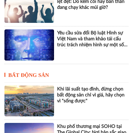
trọng từ các nhà quản trị mà bạn
nên biết
Bạn bè thành công còn mình vẫn
lẹt đẹt: Do kém cỏi hay bản thân
đang chạy khác múi giờ?
Yêu cầu sửa đổi Bộ luật Hình sự
Việt Nam và tham khảo tái cấu
trúc trách nhiệm hình sự một số
tội danh trong kỷ nguyên trí tuệ
nhân tạo
BẤT ĐỘNG SẢN
Khi lãi suất tạo đỉnh, đừng chọn