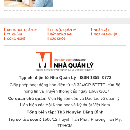
Thơ
Cập nhật bằng chứng khoa học
trong chẩn đoán và điều trị bệnh
lý tiêu hóa - gan mật
KHOA HỌC QUẢN LÝ
CHUYỆN QUẢN LÝ
NHÂN VẬT
TÀI CHÍNH
BẤT ĐỘNG SẢN
DOANH NGHIỆP
CÔNG NGHỆ
SỨC KHỎE
Tạp chí điện tử Nhà Quản Lý - ISSN 1859- 0772
Giấy phép hoạt động báo điện tử số 324/GP-BTTTT của Bộ