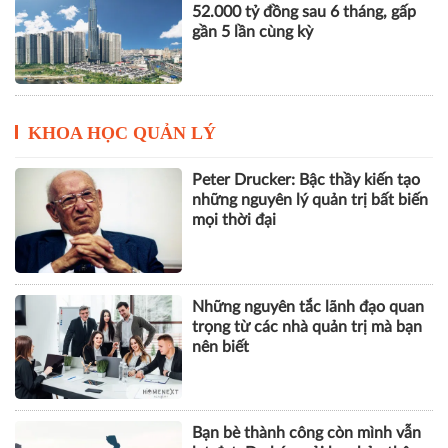
THACO của ông Trần Bá Dương
lãi lớn trở lại nhưng vẫn "gánh"
khối nợ hơn 164.000 tỷ đồng
Vinhomes báo lãi kỷ lục hơn
52.000 tỷ đồng sau 6 tháng, gấp
gần 5 lần cùng kỳ
KHOA HỌC QUẢN LÝ
Peter Drucker: Bậc thầy kiến tạo
những nguyên lý quản trị bất biến
mọi thời đại
Những nguyên tắc lãnh đạo quan