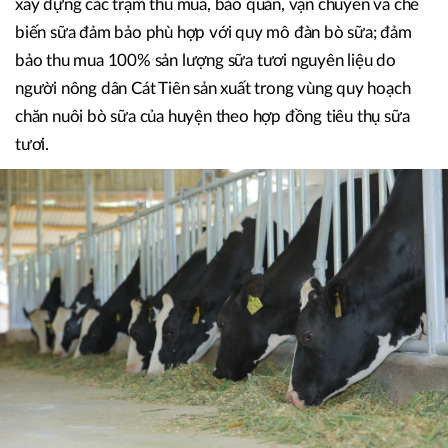
ứng cho người nông dân chăn nuôi bò sữa. Theo đó, TH hỗ
trợ trả góp 50% kinh phí mua giống bò sữa cho nông dân
(khi thu mua sữa, doanh nghiệp khấu trừ dần vào giá sữa
trong thời gian 2-3 năm). Công ty Cổ phần sữa Đà Lạt sẽ
xây dựng các trạm thu mua, bảo quản, vận chuyển và chế
biến sữa đảm bảo phù hợp với quy mô đàn bò sữa; đảm
bảo thu mua 100% sản lượng sữa tươi nguyên liệu do
người nông dân Cát Tiên sản xuất trong vùng quy hoạch
chăn nuôi bò sữa của huyện theo hợp đồng tiêu thụ sữa
tươi.