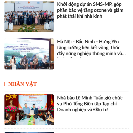
Việt Nam - Nhật Bản tăng cường
hợp tác thực thi bản quyền trên
môi trường số
Khởi động dự án SMS-MP, góp
phần bảo vệ tầng ozone và giảm
phát thải khí nhà kính
Hà Nội - Bắc Ninh - Hưng Yên
tăng cường liên kết vùng, thúc
đẩy nông nghiệp thông minh và
kinh tế xanh
NHÂN VẬT