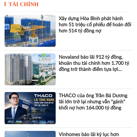
Trước giờ G: VPBank Ho
Triển lãm ngành năng
Chi Minh City Music Half
lượng: Nền tảng kết nối
Marathon 2026 thu hút
cho di chuyển xanh
đông đảo giới trẻ
TÀI CHÍNH
Xây dựng Hòa Bình phát hành
hơn 51 triệu cổ phiếu để hoán đổi
hơn 514 tỷ đồng nợ
Novaland báo lãi 912 tỷ đồng,
khoản thu tài chính hơn 1.700 tỷ
đồng trở thành điểm tựa lợi
nhuận