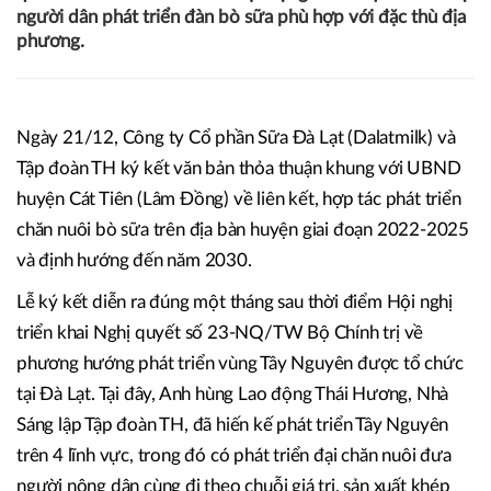
500 con bò sữa cao sản thuần chủng HF từ trang trại
chăn nuôi tập trung công nghệ cao của TH tại Nghệ An
được bàn giao cho các hộ nông dân huyện Cát Tiên (Lâm
Đồng), và đây chỉ là điểm khởi đầu. Tập đoàn TH thông
qua Dalatmilk sẽ có nhiều hoạt động thiết thực để hỗ trợ
người dân phát triển đàn bò sữa phù hợp với đặc thù địa
phương.
Ngày 21/12, Công ty Cổ phần Sữa Đà Lạt (Dalatmilk) và
Tập đoàn TH ký kết văn bản thỏa thuận khung với UBND
huyện Cát Tiên (Lâm Đồng) về liên kết, hợp tác phát triển
chăn nuôi bò sữa trên địa bàn huyện giai đoạn 2022-2025
và định hướng đến năm 2030.
Lễ ký kết diễn ra đúng một tháng sau thời điểm Hội nghị
triển khai Nghị quyết số 23-NQ/TW Bộ Chính trị về