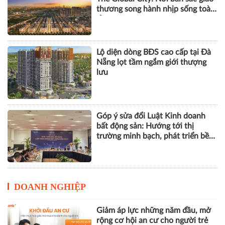
bất động sản chỉ vì giá, hãy chọn
vì "sống được"
Khu phố thương mại SOHO tại
The Global City: Nơi bản sắc giao
thương song hành nhịp sống toàn
cầu
Lộ diện dòng BĐS cao cấp tại Đà
Nẵng lọt tầm ngắm giới thượng
lưu
Góp ý sửa đổi Luật Kinh doanh
bất động sản: Hướng tới thị
trường minh bạch, phát triển bền
vững