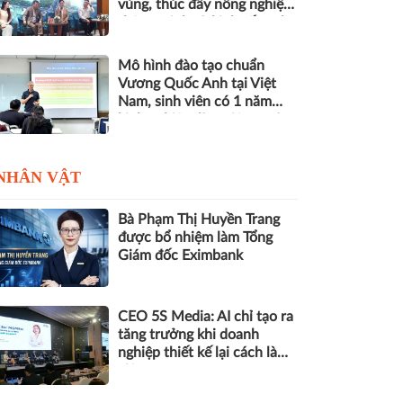
vùng, thúc đẩy nông nghiệp
thông minh và kinh tế xanh
Mô hình đào tạo chuẩn
Vương Quốc Anh tại Việt
Nam, sinh viên có 1 năm
kinh nghiệm làm việc trước
khi nhận bằng
NHÂN VẬT
Bà Phạm Thị Huyền Trang
được bổ nhiệm làm Tổng
Giám đốc Eximbank
CEO 5S Media: AI chỉ tạo ra
tăng trưởng khi doanh
nghiệp thiết kế lại cách làm
việc