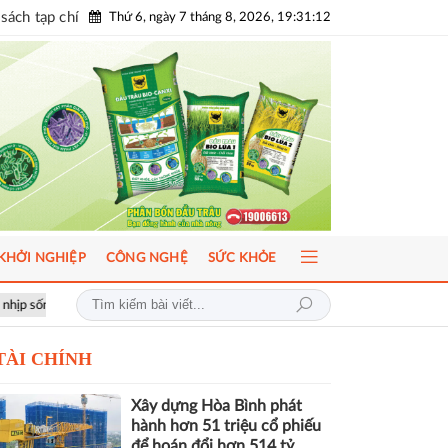
sách tạp chí
Thứ 6, ngày 7 tháng 8, 2026, 19:31:13
KHỞI NGHIỆP
CÔNG NGHỆ
SỨC KHỎE
ICFM 2026: Đột phá mới trong phát triển Y học bào thai và Di truyền 
TÀI CHÍNH
Xây dựng Hòa Bình phát
hành hơn 51 triệu cổ phiếu
để hoán đổi hơn 514 tỷ