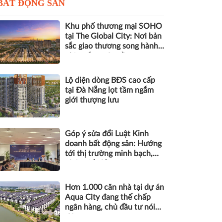
BẤT ĐỘNG SẢN
Khu phố thương mại SOHO
tại The Global City: Nơi bản
sắc giao thương song hành
nhịp sống toàn cầu
Lộ diện dòng BĐS cao cấp
tại Đà Nẵng lọt tầm ngắm
giới thượng lưu
Góp ý sửa đổi Luật Kinh
doanh bất động sản: Hướng
tới thị trường minh bạch,
phát triển bền vững
Hơn 1.000 căn nhà tại dự án
Aqua City đang thế chấp
ngân hàng, chủ đầu tư nói
gì?