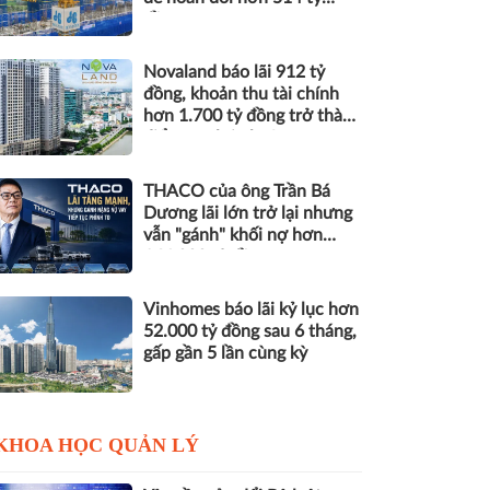
đồng nợ
Novaland báo lãi 912 tỷ
đồng, khoản thu tài chính
hơn 1.700 tỷ đồng trở thành
điểm tựa lợi nhuận
THACO của ông Trần Bá
Dương lãi lớn trở lại nhưng
vẫn "gánh" khối nợ hơn
164.000 tỷ đồng
Vinhomes báo lãi kỷ lục hơn
52.000 tỷ đồng sau 6 tháng,
gấp gần 5 lần cùng kỳ
KHOA HỌC QUẢN LÝ