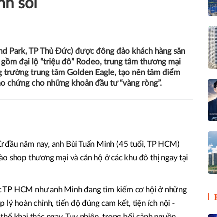
nh sỏi
nd Park, TP Thủ Đức) được đông đảo khách hàng săn
” gồm đại lộ “triệu đô” Rodeo, trung tâm thương mại
trường trung tâm Golden Eagle, tạo nên tâm điểm
ảo chứng cho những khoản đầu tư “vàng ròng”.
 từ đầu năm nay, anh Bùi Tuấn Minh (45 tuổi, TP HCM)
o shop thương mại và căn hộ ở các khu đô thị ngay tại
a ốc TP HCM như anh Minh đang tìm kiếm cơ hội ở những
lý hoàn chỉnh, tiến độ đúng cam kết, tiện ích nội -
ó thể khai thác ngay. Tuy nhiên, trong bối cảnh nguồn