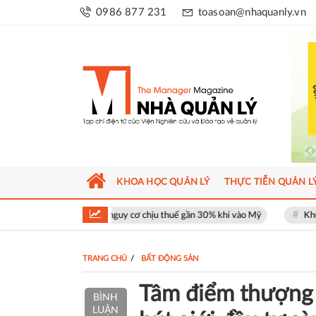
0986 877 231
toasoan@nhaquanly.vn
KHOA HỌC QUẢN LÝ
THỰC TIỄN QUẢN L
ối mặt nguy cơ chịu thuế gần 30% khi vào Mỹ
Khu phố thương mại SOH
TRANG CHỦ
BẤT ĐỘNG SẢN
Tâm điểm thượng l
BÌNH
LUẬN