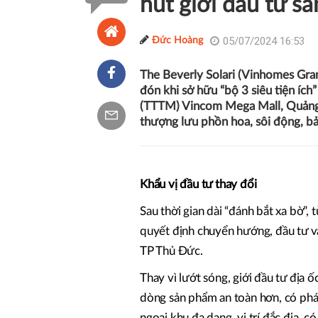
hút giới đầu tư sà
05/07/2024 16:53
Đức Hoàng
The Beverly Solari (Vinhomes Gra
đón khi sở hữu “bộ 3 siêu tiện ích
(TTTM) Vincom Mega Mall, Quảng 
thượng lưu phồn hoa, sôi động, b
Khẩu vị đầu tư thay đổi
Sau thời gian dài “đánh bắt xa bờ”,
quyết định chuyển hướng, đầu tư và
TP Thủ Đức.
Thay vì lướt sóng, giới đầu tư đị
dòng sản phẩm an toàn hơn, có pháp 
ngoại khu đa dạng, vị trí đắc địa, c