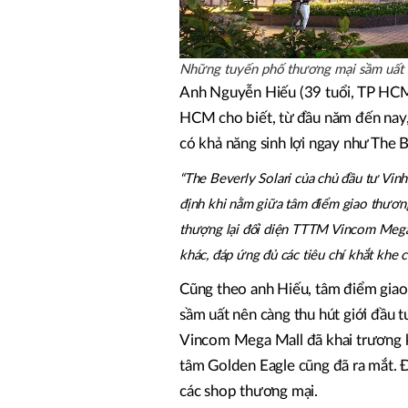
Những tuyến phố thương mại sầm uất s
Anh Nguyễn Hiếu (39 tuổi, TP HCM)
HCM cho biết, từ đầu năm đến nay,
có khả năng sinh lợi ngay như The 
“The Beverly Solari của chủ đầu tư Vin
định khi nằm giữa tâm điểm giao thương
thượng lại đối diện TTTM Vincom Mega 
khác, đáp ứng đủ các tiêu chí khắt khe 
Cũng theo anh Hiếu, tâm điểm giao
sầm uất nên càng thu hút giới đầu 
Vincom Mega Mall đã khai trương k
tâm Golden Eagle cũng đã ra mắt. Đ
các shop thương mại.