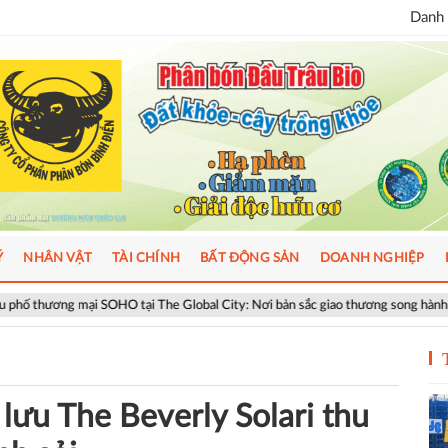
Danh 
Ý
NHÂN VẬT
TÀI CHÍNH
BẤT ĐỘNG SẢN
DOANH NGHIỆP
O tại The Global City: Nơi bản sắc giao thương song hành nhịp sống toàn cầu
ưu The Beverly Solari thu