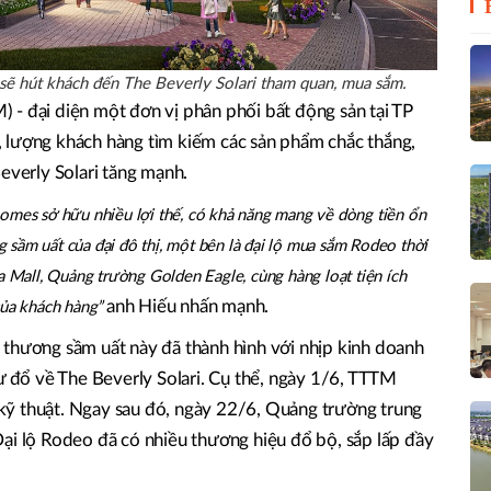
ẽ hút khách đến The Beverly Solari tham quan, mua sắm.
 - đại diện một đơn vị phân phối bất động sản tại TP
 lượng khách hàng tìm kiếm các sản phẩm chắc thắng,
Beverly Solari tăng mạnh.
homes sở hữu nhiều lợi thế, có khả năng mang về dòng tiền ổn
 sầm uất của đại đô thị, một bên là đại lộ mua sắm Rodeo thời
Mall, Quảng trường Golden Eagle, cùng hàng loạt tiện ích
anh Hiếu nhấn mạnh.
của khách hàng”
 thương sầm uất này đã thành hình với nhịp kinh doanh
tư đổ về The Beverly Solari. Cụ thể, ngày 1/6, TTTM
ỹ thuật. Ngay sau đó, ngày 22/6, Quảng trường trung
ại lộ Rodeo đã có nhiều thương hiệu đổ bộ, sắp lấp đầy