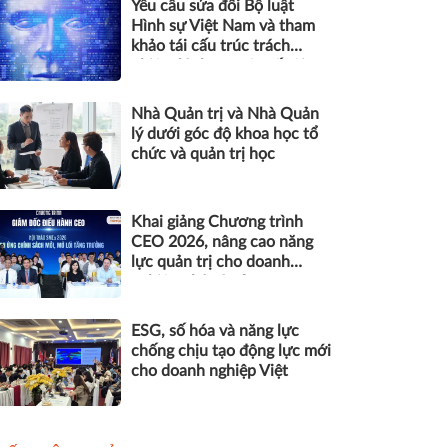
Yêu cầu sửa đổi Bộ luật
Hình sự Việt Nam và tham
khảo tái cấu trúc trách
nhiệm hình sự một số tội
danh trong kỷ nguyên trí tuệ
nhân tạo
Nhà Quản trị và Nhà Quản
lý dưới góc độ khoa học tổ
chức và quản trị học
Khai giảng Chương trình
CEO 2026, nâng cao năng
lực quản trị cho doanh
nghiệp nhỏ và vừa
ESG, số hóa và năng lực
chống chịu tạo động lực mới
cho doanh nghiệp Việt