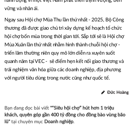
Hội chợ Mùa Thu lần thứ nhất - 2025 đã khép lại hành
trình rực rỡ để mở ra khởi đầu mới cho những mùa hội tiếp
theo, góp phần củng cố, hoàn thiện hơn sức mạnh tổng
hợp của cả Chính phủ, doanh nghiệp và cộng đồng, cùng
hành động vì một Việt Nam phát triển thịnh vượng, bền
vững và nhân ái.
Ngay sau Hội chợ Mùa Thu lần thứ nhất - 2025, Bộ Công
thương đã được giao chủ trì xây dựng kế hoạch tổ chức
hội chợ bốn mùa trong thời gian tới. Sắp tới sẽ là Hội chợ
Mùa Xuân lần thứ nhất nhằm hình thành chuỗi hội chợ -
triển lãm thường niên quy mô lớn diễn ra xuyên suốt
quanh năm tại VEC - sẽ điểm hẹn kết nối giao thương và
trải nghiệm văn hóa giữa các doanh nghiệp, địa phương
với người tiêu dùng trong nước cũng như quốc tế.
Đức Hoàng