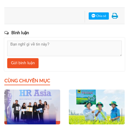
Bạn đang đọc bài viết
"“Siêu hội chợ” hút hơn 1 triệu
khách, quyên góp gần 400 tỷ đồng cho đồng bào vùng bão
lũ"
tại chuyên mục
Doanh nghiệp
.
Chia sẻ
Bình luận
Gửi bình luận
CÙNG CHUYÊN MỤC