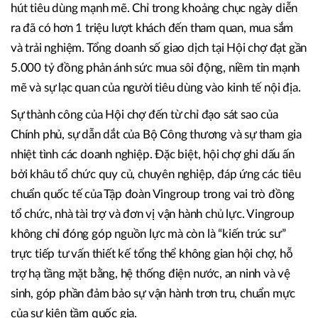
Hội chợ Mùa thu lần thứ nhất – 2025 thu hút 1 triệu lượt khách
đến tham quan, mua sắm và trải nghiệm
Sức hấp dẫn và quy mô khủng của Hội chợ cũng tạo sức
hút tiêu dùng mạnh mẽ. Chỉ trong khoảng chục ngày diễn
ra đã có hơn 1 triệu lượt khách đến tham quan, mua sắm
và trải nghiệm. Tổng doanh số giao dịch tại Hội chợ đạt gần
5.000 tỷ đồng phản ánh sức mua sôi động, niềm tin mạnh
mẽ và sự lạc quan của người tiêu dùng vào kinh tế nội địa.
Sự thành công của Hội chợ đến từ chỉ đạo sát sao của
Chính phủ, sự dẫn dắt của Bộ Công thương và sự tham gia
nhiệt tình các doanh nghiệp. Đặc biệt, hội chợ ghi dấu ấn
bởi khâu tổ chức quy củ, chuyên nghiệp, đáp ứng các tiêu
chuẩn quốc tế của Tập đoàn Vingroup trong vai trò đồng
tổ chức, nhà tài trợ và đơn vị vận hành chủ lực. Vingroup