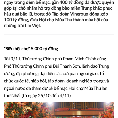
05/11/2025 16:14
Đức Hoàng
Hội chợ Mùa Thu lần thứ nhất - năm 2025 đã trở thành
“siêu hội chợ” thành công nhất mùa hội chợ năm nay với
giá trị thương mại lên đến gần 5.000 tỷ đồng. Đặc biệt,
ngay trong đêm bế mạc, gần 400 tỷ đồng đã được quyên
góp tại chỗ nhằm hỗ trợ đồng bào miền Trung khắc phục
hậu quả bão lũ, trong đó Tập đoàn Vingroup đóng góp
100 tỷ đồng, đưa Hội chợ Mùa Thu thành mùa hội của
những trái tim Việt.
“Siêu hội chợ” 5.000 tỷ đồng
Tối 3/11, Thủ tướng Chính phủ Phạm Minh Chính cùng
Phó Thủ tướng Chính phủ Bùi Thanh Sơn, lãnh đạo Trung
ương, địa phương; đại diện các cơ quan ngoại giao, tổ
chức quốc tế, hiệp hội, tập đoàn, doanh nghiệp trong và