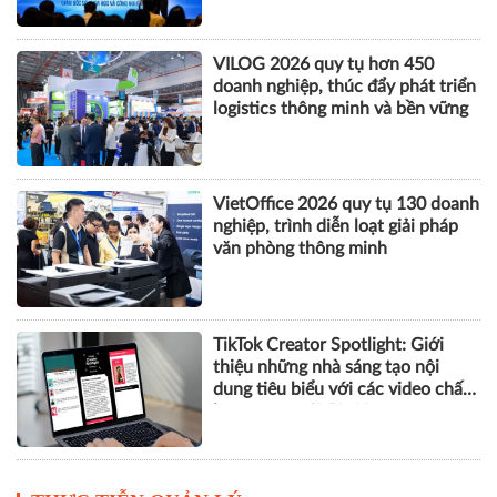
CÔNG NGHỆ
AI và thương mại điện tử mở động
lực tăng trưởng mới cho doanh
nghiệp Hà Nội
VILOG 2026 quy tụ hơn 450
doanh nghiệp, thúc đẩy phát triển
logistics thông minh và bền vững
VietOffice 2026 quy tụ 130 doanh
nghiệp, trình diễn loạt giải pháp
văn phòng thông minh
TikTok Creator Spotlight: Giới