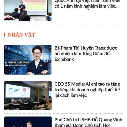
tăng cường liên kết vùng, thúc
đẩy nông nghiệp thông minh và
kinh tế xanh
Mô hình đào tạo chuẩn Vương
Quốc Anh tại Việt Nam, sinh viên
có 1 năm kinh nghiệm làm việc
trước khi nhận bằng
NHÂN VẬT
Bà Phạm Thị Huyền Trang được
bổ nhiệm làm Tổng Giám đốc
Eximbank
CEO 5S Media: AI chỉ tạo ra tăng