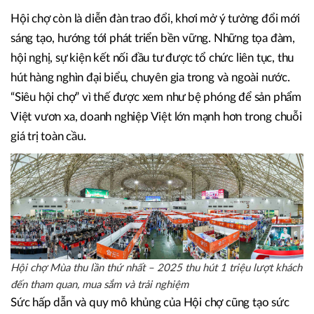
Với quy mô hơn 130.000m², 3.000 gian hàng và sự tham
gia của hơn 2.500 doanh nghiệp, tổ chức trong và ngoài
nước, Hội chợ Mùa Thu lần thứ nhất - 2025 được ví như
một “bức tranh toàn cảnh” về sức sống, bản sắc và khát
vọng vươn lên của nền kinh tế Việt Nam.
Hội chợ còn là diễn đàn trao đổi, khơi mở ý tưởng đổi mới
sáng tạo, hướng tới phát triển bền vững. Những tọa đàm,
hội nghị, sự kiện kết nối đầu tư được tổ chức liên tục, thu
hút hàng nghìn đại biểu, chuyên gia trong và ngoài nước.
“Siêu hội chợ” vì thế được xem như bệ phóng để sản phẩm
Việt vươn xa, doanh nghiệp Việt lớn mạnh hơn trong chuỗi
giá trị toàn cầu.