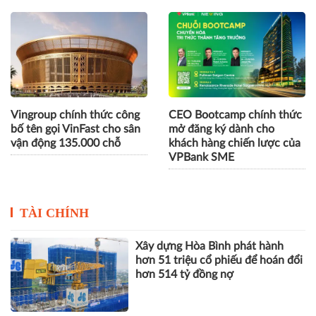
FE CREDIT "chào sân" bùng
Vingroup doanh thu thuần
nổ với Trạm Tiếp Sức Tài
và lợi nhuận sau thuế 6
Chính tại VPBank Ho Chi
tháng đầu năm 2026 lần
Minh City Music Half
lượt đạt 222,3 nghìn và
Marathon 2026
20,4 nghìn tỷ đồng
Vingroup chính thức công
CEO Bootcamp chính thức
bố tên gọi VinFast cho sân
mở đăng ký dành cho
vận động 135.000 chỗ
khách hàng chiến lược của
VPBank SME
TÀI CHÍNH