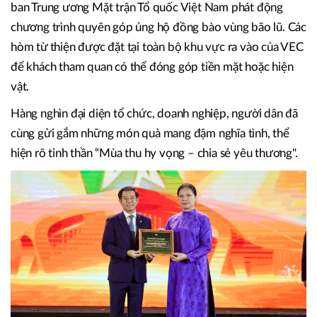
Hội chợ của lòng nhân ái
Song song với những con số ấn tượng, Hội chợ Mùa Thu
lần thứ nhất - 2025 đặc biệt ghi dấu bởi tinh thần sẻ chia.
Ngay trước lễ khai mạc, Ban Tổ chức đã phối hợp với Ủy
ban Trung ương Mặt trận Tổ quốc Việt Nam phát động
chương trình quyên góp ủng hộ đồng bào vùng bão lũ. Các
hòm từ thiện được đặt tại toàn bộ khu vực ra vào của VEC
để khách tham quan có thể đóng góp tiền mặt hoặc hiện
vật.
Hàng nghìn đại diện tổ chức, doanh nghiệp, người dân đã
cùng gửi gắm những món quà mang đậm nghĩa tình, thể
hiện rõ tinh thần “Mùa thu hy vọng – chia sẻ yêu thương".