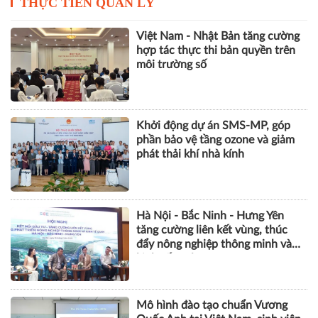
thiệu những nhà sáng tạo nội
dung tiêu biểu với các video chất
lượng cao tại Việt Nam
THỰC TIỄN QUẢN LÝ
Việt Nam - Nhật Bản tăng cường
hợp tác thực thi bản quyền trên
môi trường số
Khởi động dự án SMS-MP, góp
phần bảo vệ tầng ozone và giảm
phát thải khí nhà kính
Hà Nội - Bắc Ninh - Hưng Yên