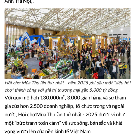
giao Bộ Công thương chủ trì, phối hợp với Bộ Văn hóa,
Thể thao và Du lịch, UBND thành phố Hà Nội, Tập đoàn
Vingroup cùng các bộ, ngành và địa phương tổ chức tại
Trung tâm Triển lãm Việt Nam (đường cầu Tứ Liên, Đông
Anh, Hà Nội).
Hội chợ Mùa Thu lần thứ nhất - năm 2025 ghi dấu một “siêu hội
chợ” thành công với giá trị thương mại gần 5.000 tỷ đồng