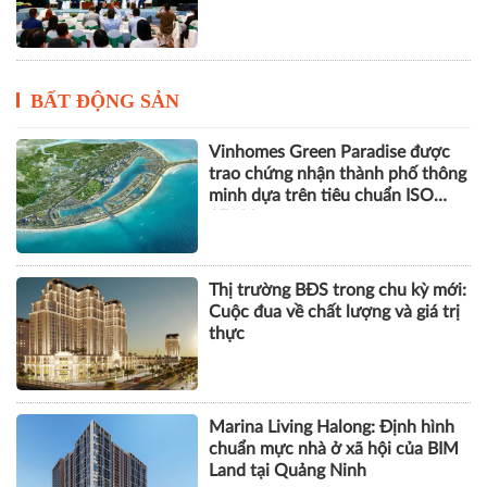
công nghiệp đường sắt Việt Nam
Tái cấu trúc kênh dẫn vốn, khơi
thông động lực tăng trưởng mới
BẤT ĐỘNG SẢN
Vinhomes Green Paradise được
trao chứng nhận thành phố thông
minh dựa trên tiêu chuẩn ISO
37122
Thị trường BĐS trong chu kỳ mới:
Cuộc đua về chất lượng và giá trị
thực