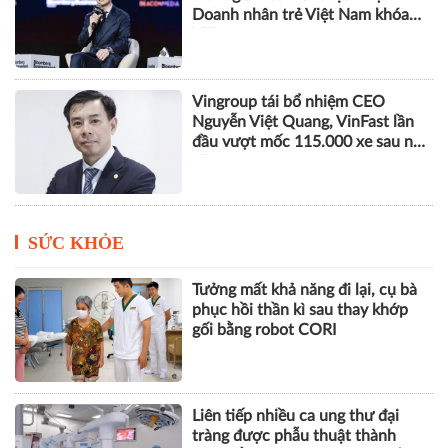
trưởng khi doanh nghiệp thiết kế
lại cách làm việc
Phó Chủ tịch SHB Đỗ Quang Vinh
tham gia Đoàn Chủ tịch Hội
Doanh nhân trẻ Việt Nam khóa
VIII
Vingroup tái bổ nhiệm CEO
Nguyễn Việt Quang, VinFast lần
đầu vượt mốc 115.000 xe sau nửa
năm
SỨC KHỎE
Tưởng mất khả năng đi lại, cụ bà
phục hồi thần kì sau thay khớp