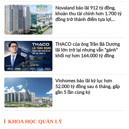
Xây dựng Hòa Bình phát hành
hơn 51 triệu cổ phiếu để hoán đổi
hơn 514 tỷ đồng nợ
Novaland báo lãi 912 tỷ đồng,
khoản thu tài chính hơn 1.700 tỷ
đồng trở thành điểm tựa lợi
nhuận
THACO của ông Trần Bá Dương
lãi lớn trở lại nhưng vẫn "gánh"
khối nợ hơn 164.000 tỷ đồng
Vinhomes báo lãi kỷ lục hơn
52.000 tỷ đồng sau 6 tháng, gấp