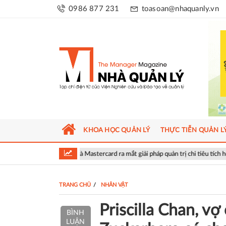
0986 877 231
toasoan@nhaquanly.vn
KHOA HỌC QUẢN LÝ
THỰC TIỄN QUẢN L
FINAN và Mastercard ra mắt giải pháp quản trị chi tiêu tích hợp AI cho doanh ng
TRANG CHỦ
NHÂN VẬT
Priscilla Chan, v
BÌNH
LUẬN