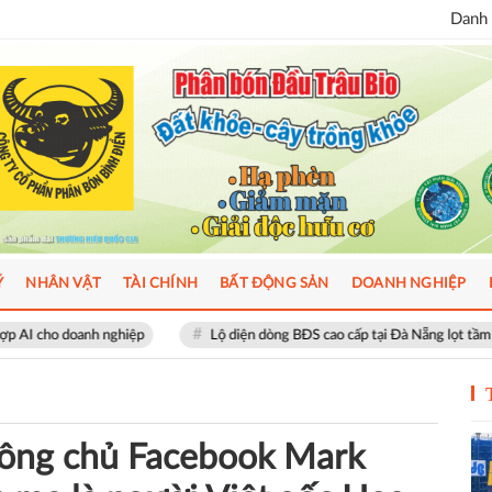
Danh 
Ý
NHÂN VẬT
TÀI CHÍNH
BẤT ĐỘNG SẢN
DOANH NGHIỆP
hiệp
Lộ diện dòng BĐS cao cấp tại Đà Nẵng lọt tầm ngắm giới thượng 
ợ ông chủ Facebook Mark