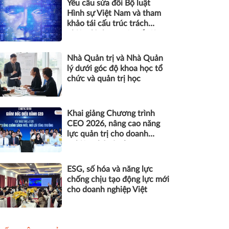
Yêu cầu sửa đổi Bộ luật
Hình sự Việt Nam và tham
khảo tái cấu trúc trách
nhiệm hình sự một số tội
danh trong kỷ nguyên trí tuệ
nhân tạo
Nhà Quản trị và Nhà Quản
lý dưới góc độ khoa học tổ
chức và quản trị học
Khai giảng Chương trình
CEO 2026, nâng cao năng
lực quản trị cho doanh
nghiệp nhỏ và vừa
ESG, số hóa và năng lực
chống chịu tạo động lực mới
cho doanh nghiệp Việt