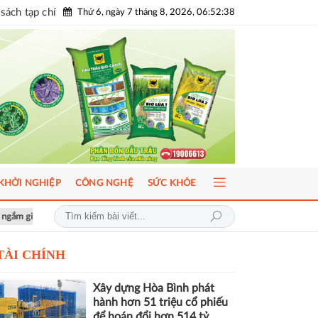
sách tạp chí
Thứ 6, ngày 7 tháng 8, 2026, 06:52:40
KHỞI NGHIỆP
CÔNG NGHỆ
SỨC KHỎE
lưu
AI-Ready Workforce 2026: Doanh nghiệp tìm lời giải đưa AI vào v
TÀI CHÍNH
Xây dựng Hòa Bình phát
hành hơn 51 triệu cổ phiếu
để hoán đổi hơn 514 tỷ