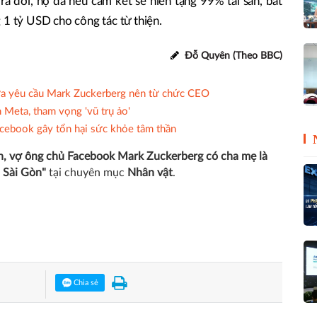
a đời, họ đã nêu cam kết sẽ hiến tặng 99% tài sản, bắt
 1 tỷ USD cho công tác từ thiện.
Đỗ Quyên (Theo BBC)
ữa yêu cầu Mark Zuckerberg nên từ chức CEO
 Meta, tham vọng 'vũ trụ ảo'
acebook gây tổn hại sức khỏe tâm thần
an, vợ ông chủ Facebook Mark Zuckerberg có cha mẹ là
i Sài Gòn"
tại chuyên mục
Nhân vật
.
Chia sẻ