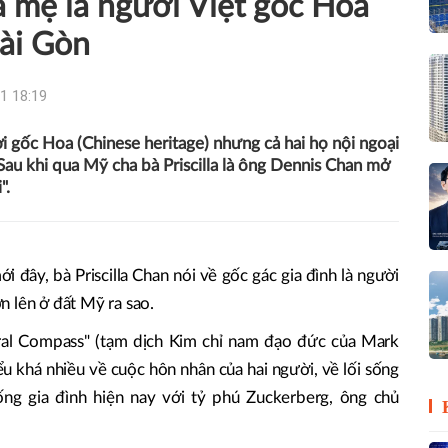
 mẹ là người Việt gốc Hoa
Sài Gòn
1 18:19
ười gốc Hoa (Chinese heritage) nhưng cả hai họ nội ngoại
 Sau khi qua Mỹ cha bà Priscilla là ông Dennis Chan mở
".
i đây, bà Priscilla Chan nói về gốc gác gia đình là người
 lên ở đất Mỹ ra sao.
ral Compass" (tạm dịch Kim chỉ nam đạo đức của Mark
ểu khá nhiều về cuộc hôn nhân của hai người, về lối sống
ống gia đình hiện nay với tỷ phú Zuckerberg, ông chủ