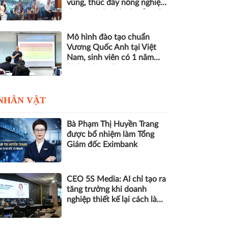
vùng, thúc đẩy nông nghiệp
thông minh và kinh tế xanh
Mô hình đào tạo chuẩn
Vương Quốc Anh tại Việt
Nam, sinh viên có 1 năm
kinh nghiệm làm việc trước
khi nhận bằng
NHÂN VẬT
Bà Phạm Thị Huyền Trang
được bổ nhiệm làm Tổng
Giám đốc Eximbank
CEO 5S Media: AI chỉ tạo ra
tăng trưởng khi doanh
nghiệp thiết kế lại cách làm
việc