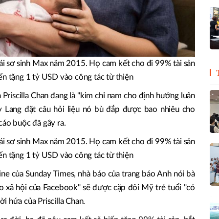
i sơ sinh Max năm 2015. Họ cam kết cho đi 99% tài sản
ến tặng 1 tỷ USD vào công tác từ thiện
và Priscilla Chan đang là "kim chỉ nam cho định hướng luân
ty Lang đặt câu hỏi liệu nó bù đắp được bao nhiêu cho
áo buộc đã gây ra.
i sơ sinh Max năm 2015. Họ cam kết cho đi 99% tài sản
ến tặng 1 tỷ USD vào công tác từ thiện
zine của Sunday Times, nhà báo của trang báo Anh nói bà
ho xã hội của Facebook" sẽ được cặp đôi Mỹ trẻ tuổi "có
lời hứa của Priscilla Chan.