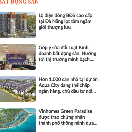
BẤT ĐỘNG SẢN
Lộ diện dòng BĐS cao cấp
tại Đà Nẵng lọt tầm ngắm
giới thượng lưu
Góp ý sửa đổi Luật Kinh
doanh bất động sản: Hướng
tới thị trường minh bạch,
phát triển bền vững
Hơn 1.000 căn nhà tại dự án
Aqua City đang thế chấp
ngân hàng, chủ đầu tư nói
gì?
Vinhomes Green Paradise
được trao chứng nhận
thành phố thông minh dựa
trên tiêu chuẩn ISO 37122