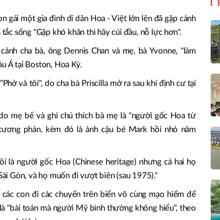
con gái một gia đình di dân Hoa - Việt lớn lên đã gặp cảnh
 tắc sống "Gặp khó khăn thì hãy cúi đầu, nỗ lực hơn".
i cảnh cha bà, ông Dennis Chan và mẹ, bà Yvonne, "làm
âu Á tại Boston, Hoa Kỳ.
Phở và tôi", do cha bà Priscilla mở ra sau khi định cư tại
 do mẹ bế và ghi chú thích bà mẹ là "người gốc Hoa từ
 tương phản, kèm đó là ảnh cậu bé Mark hồi nhỏ năm
"Tôi là người gốc Hoa (Chinese heritage) nhưng cả hai họ
i Sài Gòn, và họ muốn đi vượt biên (sau 1975)."
hia các con đi các chuyến trên biển vô cùng mạo hiểm để
 là "bài toán mà người Mỹ bình thường không hiểu", theo