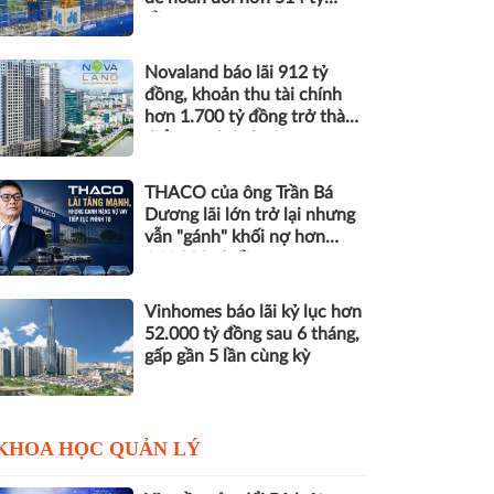
đồng nợ
Novaland báo lãi 912 tỷ
đồng, khoản thu tài chính
hơn 1.700 tỷ đồng trở thành
điểm tựa lợi nhuận
THACO của ông Trần Bá
Dương lãi lớn trở lại nhưng
vẫn "gánh" khối nợ hơn
164.000 tỷ đồng
Vinhomes báo lãi kỷ lục hơn
52.000 tỷ đồng sau 6 tháng,
gấp gần 5 lần cùng kỳ
KHOA HỌC QUẢN LÝ