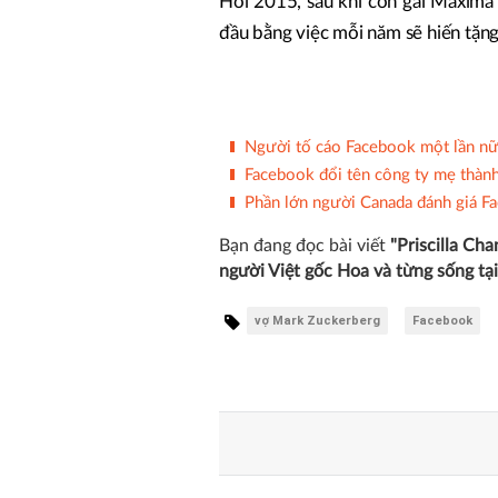
Hồi 2015, sau khi con gái Maxima r
đầu bằng việc mỗi năm sẽ hiến tặng
Người tố cáo Facebook một lần n
Facebook đổi tên công ty mẹ thành
Phần lớn người Canada đánh giá F
Bạn đang đọc bài viết
"Priscilla Ch
người Việt gốc Hoa và từng sống tạ
vợ Mark Zuckerberg
Facebook