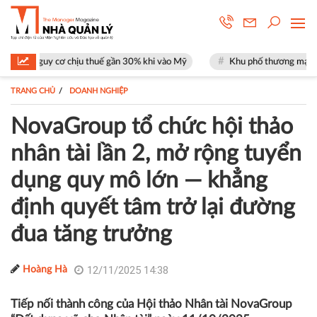
 chịu thuế gần 30% khi vào Mỹ
Khu phố thương mại SOHO tại The Glob
TRANG CHỦ
DOANH NGHIỆP
NovaGroup tổ chức hội thảo
nhân tài lần 2, mở rộng tuyển
dụng quy mô lớn — khẳng
định quyết tâm trở lại đường
đua tăng trưởng
12/11/2025 14:38
Hoàng Hà
Tiếp nối thành công của Hội thảo Nhân tài NovaGroup