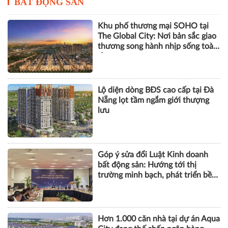
BẤT ĐỘNG SẢN
Khu phố thương mại SOHO tại
The Global City: Nơi bản sắc giao
thương song hành nhịp sống toàn
cầu
Lộ diện dòng BĐS cao cấp tại Đà
Nẵng lọt tầm ngắm giới thượng
lưu
Góp ý sửa đổi Luật Kinh doanh
bất động sản: Hướng tới thị
trường minh bạch, phát triển bền
vững
Hơn 1.000 căn nhà tại dự án Aqua