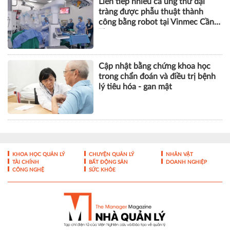
Liên tiếp nhiều ca ung thư đại
tràng được phẫu thuật thành
công bằng robot tại Vinmec Cần
Thơ
Cập nhật bằng chứng khoa học
trong chẩn đoán và điều trị bệnh
lý tiêu hóa - gan mật
KHOA HỌC QUẢN LÝ
CHUYỆN QUẢN LÝ
NHÂN VẬT
TÀI CHÍNH
BẤT ĐỘNG SẢN
DOANH NGHIỆP
CÔNG NGHỆ
SỨC KHỎE