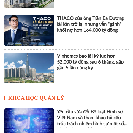
THACO của ông Trần Bá Dương
lãi lớn trở lại nhưng vẫn "gánh"
khối nợ hơn 164.000 tỷ đồng
Vinhomes báo lãi kỷ lục hơn
52.000 tỷ đồng sau 6 tháng, gấp
gần 5 lần cùng kỳ
KHOA HỌC QUẢN LÝ
Yêu cầu sửa đổi Bộ luật Hình sự
Việt Nam và tham khảo tái cấu
trúc trách nhiệm hình sự một số
tội danh trong kỷ nguyên trí tuệ