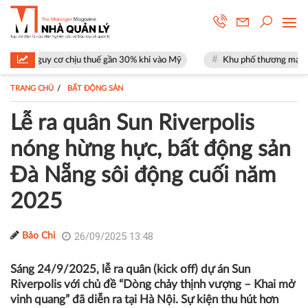
chịu thuế gần 30% khi vào Mỹ
Khu phố thương mại SOHO tại The Globa
TRANG CHỦ
BẤT ĐỘNG SẢN
Lễ ra quân Sun Riverpolis
nóng hừng hực, bất động sản
Đà Nẵng sôi động cuối năm
2025
26/09/2025 13:48
Bảo Chi
Sáng 24/9/2025, lễ ra quân (kick off) dự án Sun
Riverpolis với chủ đề “Dòng chảy thịnh vượng – Khai mở
vinh quang” đã diễn ra tại Hà Nội. Sự kiện thu hút hơn