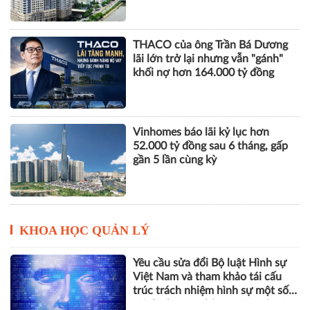
THACO của ông Trần Bá Dương
lãi lớn trở lại nhưng vẫn "gánh"
khối nợ hơn 164.000 tỷ đồng
Vinhomes báo lãi kỷ lục hơn
52.000 tỷ đồng sau 6 tháng, gấp
gần 5 lần cùng kỳ
KHOA HỌC QUẢN LÝ
Yêu cầu sửa đổi Bộ luật Hình sự
Việt Nam và tham khảo tái cấu
trúc trách nhiệm hình sự một số
tội danh trong kỷ nguyên trí tuệ