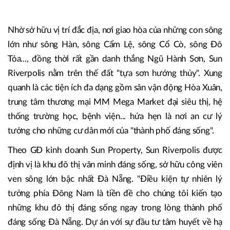
Nhờ sở hữu vị trí đắc địa, nơi giao hòa của những con sông
lớn như sông Hàn, sông Cẩm Lệ, sông Cổ Cò, sông Đô
Tỏa..., đồng thời rất gần danh thắng Ngũ Hành Sơn, Sun
Riverpolis nằm trên thế đất "tựa sơn hướng thủy". Xung
quanh là các tiện ích đa dạng gồm sân vận động Hòa Xuân,
trung tâm thương mại MM Mega Market đại siêu thị, hệ
thống trường học, bệnh viện... hứa hẹn là nơi an cư lý
tưởng cho những cư dân mới của "thành phố đáng sống".
Theo GĐ kinh doanh Sun Property, Sun Riverpolis được
định vị là khu đô thị văn minh đáng sống, sở hữu công viên
ven sông lớn bậc nhất Đà Nẵng. "Điều kiện tự nhiên lý
tưởng phía Đông Nam là tiền đề cho chúng tôi kiến tạo
những khu đô thị đáng sống ngay trong lòng thành phố
đáng sống Đà Nẵng. Dự án với sự đầu tư tâm huyết về hạ