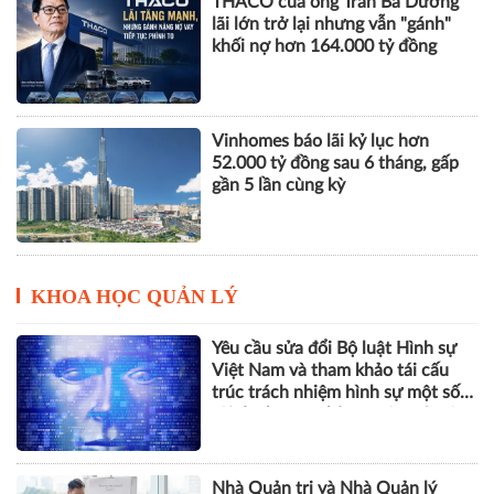
THACO của ông Trần Bá Dương
lãi lớn trở lại nhưng vẫn "gánh"
khối nợ hơn 164.000 tỷ đồng
Vinhomes báo lãi kỷ lục hơn
52.000 tỷ đồng sau 6 tháng, gấp
gần 5 lần cùng kỳ
KHOA HỌC QUẢN LÝ
Yêu cầu sửa đổi Bộ luật Hình sự
Việt Nam và tham khảo tái cấu
trúc trách nhiệm hình sự một số
tội danh trong kỷ nguyên trí tuệ
nhân tạo
Nhà Quản trị và Nhà Quản lý