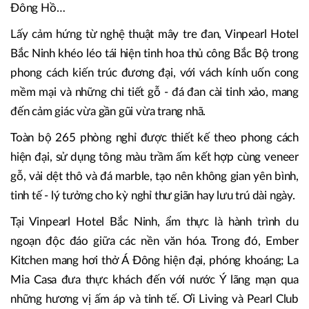
Đông Hồ…
Lấy cảm hứng từ nghệ thuật mây tre đan, Vinpearl Hotel
Bắc Ninh khéo léo tái hiện tinh hoa thủ công Bắc Bộ trong
phong cách kiến trúc đương đại, với vách kính uốn cong
mềm mại và những chi tiết gỗ - đá đan cài tinh xảo, mang
đến cảm giác vừa gần gũi vừa trang nhã.
Toàn bộ 265 phòng nghỉ được thiết kế theo phong cách
hiện đại, sử dụng tông màu trầm ấm kết hợp cùng veneer
gỗ, vải dệt thô và đá marble, tạo nên không gian yên bình,
tinh tế - lý tưởng cho kỳ nghỉ thư giãn hay lưu trú dài ngày.
Tại Vinpearl Hotel Bắc Ninh, ẩm thực là hành trình du
ngoạn độc đáo giữa các nền văn hóa. Trong đó, Ember
Kitchen mang hơi thở Á Đông hiện đại, phóng khoáng; La
Mia Casa đưa thực khách đến với nước Ý lãng mạn qua
những hương vị ấm áp và tinh tế. Ơi Living và Pearl Club