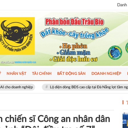
Danh 
Ý
NHÂN VẬT
TÀI CHÍNH
BẤT ĐỘNG SẢN
DOANH NGHIỆP
Lộ diện dòng BĐS cao cấp tại Đà Nẵng lọt tầm ngắm giới thượng lưu
h chiến sĩ Công an nhân dân