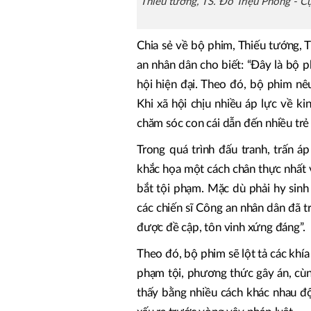
Thiếu tướng, TS. Đỗ Triệu Phong - C
Chia sẻ về bộ phim, Thiếu tướng, 
an nhân dân cho biết: “Đây là bộ 
hội hiện đại. Theo đó, bộ phim nê
Khi xã hội chịu nhiều áp lực về k
chăm sóc con cái dẫn đến nhiều trẻ 
Trong quá trình đấu tranh, trấn á
khắc họa một cách chân thực nhất vớ
bắt tội phạm. Mặc dù phải hy sinh
các chiến sĩ Công an nhân dân đã 
được đề cập, tôn vinh xứng đáng”.
Theo đó, bộ phim sẽ lột tả các khía c
phạm tội, phương thức gây án, cùn
thấy bằng nhiều cách khác nhau độ