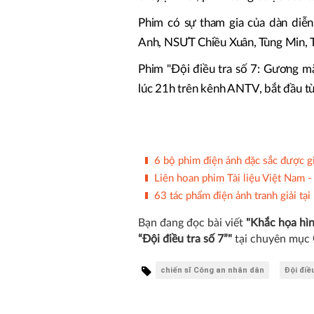
Phim có sự tham gia của dàn diễn
Anh, NSƯT Chiều Xuân, Tùng Min, Tr
Phim "Đội điều tra số 7: Gương m
lúc 21h trên kênh ANTV, bắt đầu t
6 bộ phim điện ảnh đặc sắc được gi
Liên hoan phim Tài liệu Việt Nam -
63 tác phẩm điện ảnh tranh giải t
Bạn đang đọc bài viết
"Khắc họa hìn
“Đội điều tra số 7”"
tại chuyên mục
chiến sĩ Công an nhân dân
Đội điề