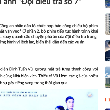
 ảnh “Đội điều tra số 7”
Công an nhân dân tổ chức họp báo công chiếu bộ phim
ặt vặn vẹo”. Ở phần 2, bộ phim tiếp tục hành trình khai
t, xoay quanh câu chuyện phá án của đội điều tra trong
g hành vi lệch lạc, biến thái dẫn đến các vụ án
diễn Đinh Tuấn Vũ, gương mặt trẻ từng thành công với
h cùng Nhà biên kịch, Thiếu tá Vũ Liêm, tác giả của nhiều
h sự gây tiếng vang trong thời gian qua.