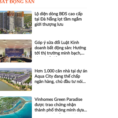
BẤT ĐỘNG SẢN
Lộ diện dòng BĐS cao cấp
tại Đà Nẵng lọt tầm ngắm
giới thượng lưu
Góp ý sửa đổi Luật Kinh
doanh bất động sản: Hướng
tới thị trường minh bạch,
phát triển bền vững
Hơn 1.000 căn nhà tại dự án
Aqua City đang thế chấp
ngân hàng, chủ đầu tư nói
gì?
Vinhomes Green Paradise
được trao chứng nhận
thành phố thông minh dựa
trên tiêu chuẩn ISO 37122