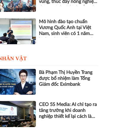
vùng, thúc đẩy nông nghiệp
thông minh và kinh tế xanh
Mô hình đào tạo chuẩn
Vương Quốc Anh tại Việt
Nam, sinh viên có 1 năm
kinh nghiệm làm việc trước
khi nhận bằng
NHÂN VẬT
Bà Phạm Thị Huyền Trang
được bổ nhiệm làm Tổng
Giám đốc Eximbank
CEO 5S Media: AI chỉ tạo ra
tăng trưởng khi doanh
nghiệp thiết kế lại cách làm
việc