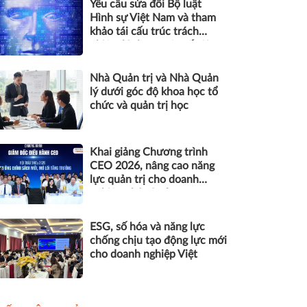
Yêu cầu sửa đổi Bộ luật
Hình sự Việt Nam và tham
khảo tái cấu trúc trách
nhiệm hình sự một số tội
danh trong kỷ nguyên trí tuệ
nhân tạo
Nhà Quản trị và Nhà Quản
lý dưới góc độ khoa học tổ
chức và quản trị học
Khai giảng Chương trình
CEO 2026, nâng cao năng
lực quản trị cho doanh
nghiệp nhỏ và vừa
ESG, số hóa và năng lực
chống chịu tạo động lực mới
cho doanh nghiệp Việt