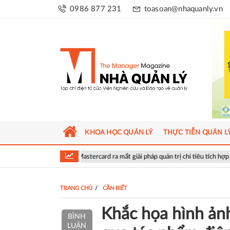
0986 877 231
toasoan@nhaquanly.vn
KHOA HỌC QUẢN LÝ
THỰC TIỄN QUẢN L
à Mastercard ra mắt giải pháp quản trị chi tiêu tích hợp AI cho doanh nghiệp
TRANG CHỦ
CẦN BIẾT
Khắc họa hình ản
BÌNH
LUẬN