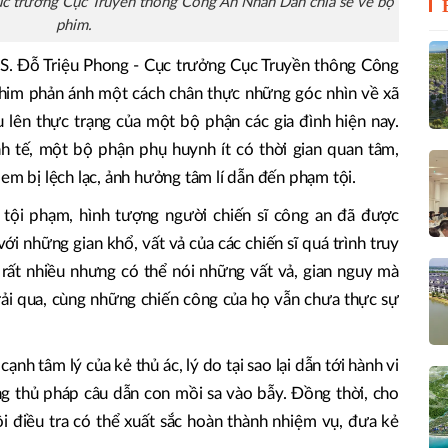
ục trưởng Cục Truyền thông Công An Nhân Dân chia sẻ về bộ
phim.
TS. Đỗ Triệu Phong - Cục trưởng Cục Truyền thông Công
phim phản ánh một cách chân thực những góc nhìn về xã
u lên thực trạng của một bộ phận các gia đình hiện nay.
inh tế, một bộ phận phụ huynh ít có thời gian quan tâm,
em bị lệch lạc, ảnh hưởng tâm lí dẫn đến phạm tội.
p tội phạm, hình tượng người chiến sĩ công an đã được
i những gian khổ, vất vả của các chiến sĩ quá trình truy
 rất nhiều nhưng có thể nói những vất vả, gian nguy mà
trải qua, cùng những chiến công của họ vẫn chưa thực sự
ạnh tâm lý của kẻ thủ ác, lý do tại sao lại dẫn tới hành vi
g thủ pháp câu dẫn con mồi sa vào bẫy. Đồng thời, cho
i điều tra có thể xuất sắc hoàn thành nhiệm vụ, đưa kẻ