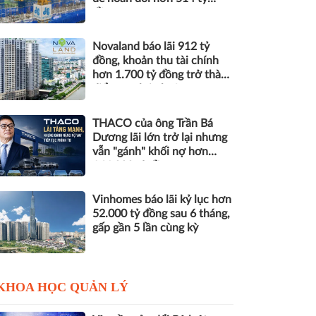
đồng nợ
Novaland báo lãi 912 tỷ
đồng, khoản thu tài chính
hơn 1.700 tỷ đồng trở thành
điểm tựa lợi nhuận
THACO của ông Trần Bá
Dương lãi lớn trở lại nhưng
vẫn "gánh" khối nợ hơn
164.000 tỷ đồng
Vinhomes báo lãi kỷ lục hơn
52.000 tỷ đồng sau 6 tháng,
gấp gần 5 lần cùng kỳ
KHOA HỌC QUẢN LÝ