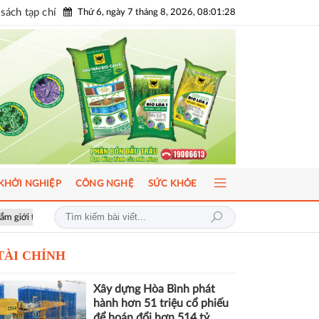
sách tạp chí
Thứ 6, ngày 7 tháng 8, 2026, 08:01:30
KHỞI NGHIỆP
CÔNG NGHỆ
SỨC KHỎE
AI-Ready Workforce 2026: Doanh nghiệp tìm lời giải đưa AI vào vận hành
TÀI CHÍNH
Xây dựng Hòa Bình phát
hành hơn 51 triệu cổ phiếu
để hoán đổi hơn 514 tỷ