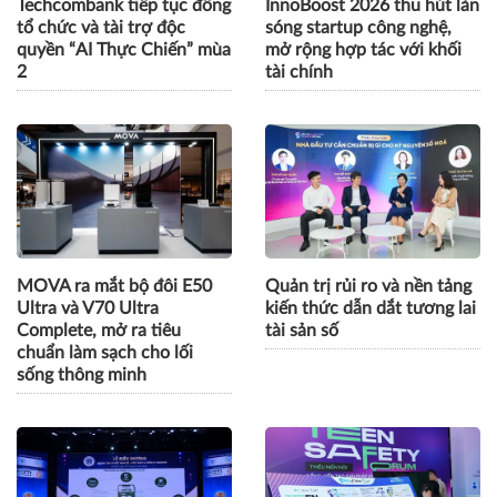
Techcombank tiếp tục đồng
InnoBoost 2026 thu hút làn
tổ chức và tài trợ độc
sóng startup công nghệ,
quyền “AI Thực Chiến” mùa
mở rộng hợp tác với khối
2
tài chính
MOVA ra mắt bộ đôi E50
Quản trị rủi ro và nền tảng
Ultra và V70 Ultra
kiến thức dẫn dắt tương lai
Complete, mở ra tiêu
tài sản số
chuẩn làm sạch cho lối
sống thông minh