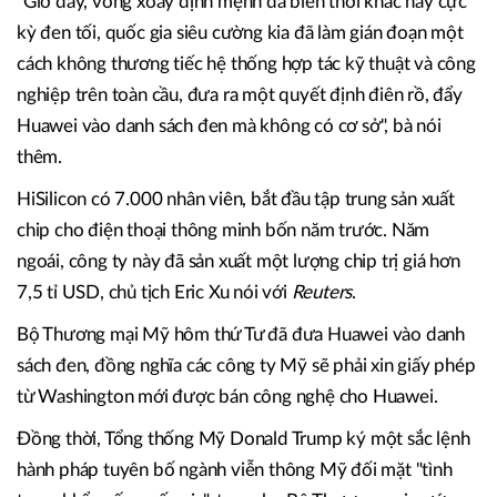
"Giờ đây, vòng xoáy định mệnh đã biến thời khắc này cực
kỳ đen tối, quốc gia siêu cường kia đã làm gián đoạn một
cách không thương tiếc hệ thống hợp tác kỹ thuật và công
nghiệp trên toàn cầu, đưa ra một quyết định điên rồ, đẩy
Huawei vào danh sách đen mà không có cơ sở", bà nói
thêm.
HiSilicon có 7.000 nhân viên, bắt đầu tập trung sản xuất
chip cho điện thoại thông minh bốn năm trước. Năm
ngoái, công ty này đã sản xuất một lượng chip trị giá hơn
7,5 tỉ USD, chủ tịch Eric Xu nói với
Reuters
.
Bộ Thương mại Mỹ hôm thứ Tư đã đưa Huawei vào danh
sách đen, đồng nghĩa các công ty Mỹ sẽ phải xin giấy phép
từ Washington mới được bán công nghệ cho Huawei.
Đồng thời, Tổng thống Mỹ Donald Trump ký một sắc lệnh
hành pháp tuyên bố ngành viễn thông Mỹ đối mặt "tình