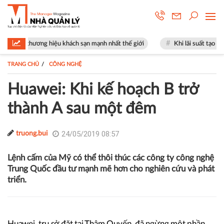
ơng hiệu khách sạn mạnh nhất thế giới
Khi lãi suất tạo đỉnh, đừng chọn 
TRANG CHỦ
CÔNG NGHỆ
Huawei: Khi kế hoạch B trở
thành A sau một đêm
24/05/2019 08:57
truong.bui
Lệnh cấm của Mỹ có thể thôi thúc các công ty công nghệ
Trung Quốc đầu tư mạnh mẽ hơn cho nghiên cứu và phát
triển.
Huawei, trụ sở đặt tại Thâm Quyến, đã ngừng một phần