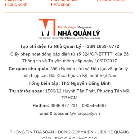
TÀI CHÍNH
BẤT ĐỘNG SẢN
DOANH NGHIỆP
CÔNG NGHỆ
SỨC KHỎE
Tạp chí điện tử Nhà Quản Lý - ISSN 1859- 0772
Giấy phép hoạt động báo điện tử số 324/GP-BTTTT của Bộ
Thông tin và Truyền thông cấp ngày 10/07/2017
Cơ quan chủ quản:
Viện Nghiên cứu và Đào tạo về quản lý -
Liên hiệp các Hội Khoa học và Kỹ thuật Việt Nam
Tổng biên tập: ThS Nguyễn Đăng Bình
Trụ sở tòa soạn:
1506/12 Huỳnh Tấn Phát, Phường Tân Mỹ,
TP.HCM
Hotline:
0986 877 231 - 0905454667
Email:
toasoan@nhaquanly.vn
-
-
THÔNG TIN TÒA SOẠN
ĐÓNG GÓP Ý KIẾN
LIÊN HỆ QUẢNG
-