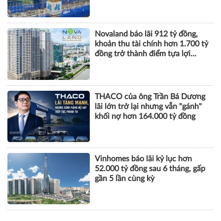
Novaland báo lãi 912 tỷ đồng,
khoản thu tài chính hơn 1.700 tỷ
đồng trở thành điểm tựa lợi
nhuận
THACO của ông Trần Bá Dương
lãi lớn trở lại nhưng vẫn "gánh"
khối nợ hơn 164.000 tỷ đồng
Vinhomes báo lãi kỷ lục hơn
52.000 tỷ đồng sau 6 tháng, gấp
gần 5 lần cùng kỳ